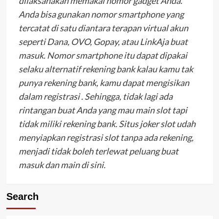
dilaksanakan memakai nomor gadget Anda.
Anda bisa gunakan nomor smartphone yang
tercatat di satu diantara terapan virtual akun
seperti Dana, OVO, Gopay, atau LinkAja buat
masuk. Nomor smartphone itu dapat dipakai
selaku alternatif rekening bank kalau kamu tak
punya rekening bank, kamu dapat mengisikan
dalam registrasi . Sehingga, tidak lagi ada
rintangan buat Anda yang mau main slot tapi
tidak miliki rekening bank. Situs joker slot udah
menyiapkan registrasi slot tanpa ada rekening,
menjadi tidak boleh terlewat peluang buat
masuk dan main di sini.
Search