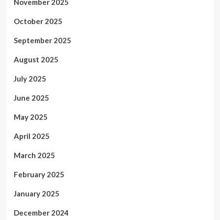
November 2025
October 2025
September 2025
August 2025
July 2025
June 2025
May 2025
April 2025
March 2025
February 2025
January 2025
December 2024