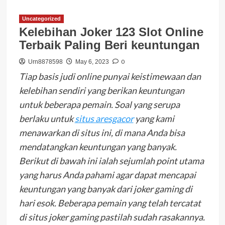
Uncategorized
Kelebihan Joker 123 Slot Online
Terbaik Paling Beri keuntungan
0
Urn8878598
May 6, 2023
Tiap basis judi online punyai keistimewaan dan
kelebihan sendiri yang berikan keuntungan
untuk beberapa pemain. Soal yang serupa
berlaku untuk
situs aresgacor
yang kami
menawarkan di situs ini, di mana Anda bisa
mendatangkan keuntungan yang banyak.
Berikut di bawah ini ialah sejumlah point utama
yang harus Anda pahami agar dapat mencapai
keuntungan yang banyak dari joker gaming di
hari esok. Beberapa pemain yang telah tercatat
di situs joker gaming pastilah sudah rasakannya.