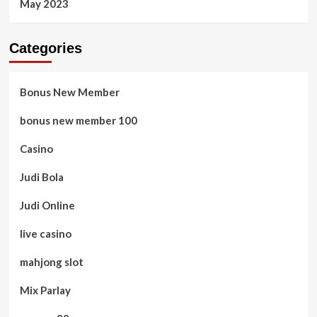
May 2023
Categories
Bonus New Member
bonus new member 100
Casino
Judi Bola
Judi Online
live casino
mahjong slot
Mix Parlay