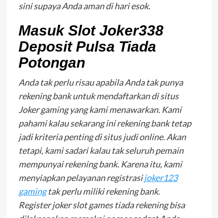
sini supaya Anda aman di hari esok.
Masuk Slot Joker338
Deposit Pulsa Tiada
Potongan
Anda tak perlu risau apabila Anda tak punya
rekening bank untuk mendaftarkan di situs
Joker gaming yang kami menawarkan. Kami
pahami kalau sekarang ini rekening bank tetap
jadi kriteria penting di situs judi online. Akan
tetapi, kami sadari kalau tak seluruh pemain
mempunyai rekening bank. Karena itu, kami
menyiapkan pelayanan registrasi
joker123
gaming
tak perlu miliki rekening bank.
Register joker slot games tiada rekening bisa