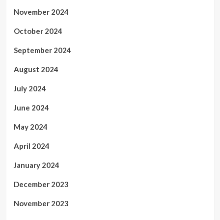
November 2024
October 2024
September 2024
August 2024
July 2024
June 2024
May 2024
April 2024
January 2024
December 2023
November 2023