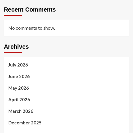
Recent Comments
No comments to show.
Archives
July 2026
June 2026
May 2026
April 2026
March 2026
December 2025