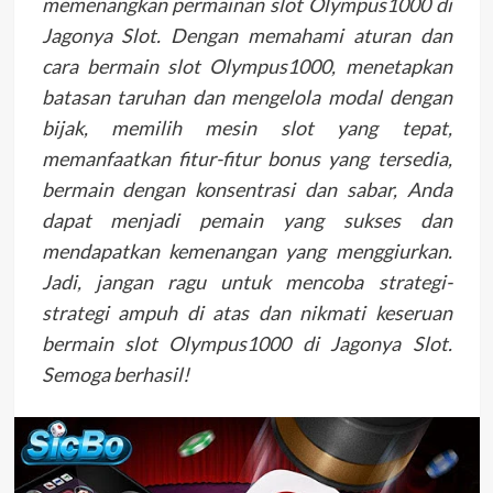
memenangkan permainan slot Olympus1000 di
Jagonya Slot. Dengan memahami aturan dan
cara bermain slot Olympus1000, menetapkan
batasan taruhan dan mengelola modal dengan
bijak, memilih mesin slot yang tepat,
memanfaatkan fitur-fitur bonus yang tersedia,
bermain dengan konsentrasi dan sabar, Anda
dapat menjadi pemain yang sukses dan
mendapatkan kemenangan yang menggiurkan.
Jadi, jangan ragu untuk mencoba strategi-
strategi ampuh di atas dan nikmati keseruan
bermain slot Olympus1000 di Jagonya Slot.
Semoga berhasil!