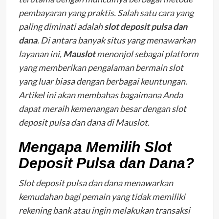
pembayaran yang praktis. Salah satu cara yang
paling diminati adalah
slot deposit pulsa dan
dana
. Di antara banyak situs yang menawarkan
layanan ini,
Mauslot
menonjol sebagai platform
yang memberikan pengalaman bermain slot
yang luar biasa dengan berbagai keuntungan.
Artikel ini akan membahas bagaimana Anda
dapat meraih kemenangan besar dengan slot
deposit pulsa dan dana di Mauslot.
Mengapa Memilih Slot
Deposit Pulsa dan Dana?
Slot deposit pulsa dan dana menawarkan
kemudahan bagi pemain yang tidak memiliki
rekening bank atau ingin melakukan transaksi