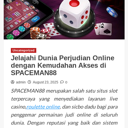
Uncategorized
Jelajahi Dunia Perjudian Online
dengan Kemudahan Akses di
SPACEMAN88
0
admin
August 23, 2025
SPACEMAN88 merupakan salah satu situs slot
terpercaya yang menyediakan layanan live
casino,
roulette online
, dan sicbo dadu bagi para
penggemar permainan judi online di seluruh
dunia. Dengan reputasi yang baik dan sistem