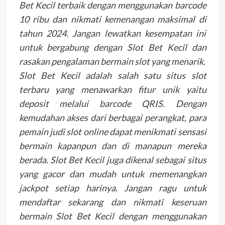
Bet Kecil terbaik dengan menggunakan barcode
10 ribu dan nikmati kemenangan maksimal di
tahun 2024. Jangan lewatkan kesempatan ini
untuk bergabung dengan Slot Bet Kecil dan
rasakan pengalaman bermain slot yang menarik.
Slot Bet Kecil adalah salah satu situs slot
terbaru yang menawarkan fitur unik yaitu
deposit melalui barcode QRIS. Dengan
kemudahan akses dari berbagai perangkat, para
pemain judi slot online dapat menikmati sensasi
bermain kapanpun dan di manapun mereka
berada. Slot Bet Kecil juga dikenal sebagai situs
yang gacor dan mudah untuk memenangkan
jackpot setiap harinya. Jangan ragu untuk
mendaftar sekarang dan nikmati keseruan
bermain Slot Bet Kecil dengan menggunakan