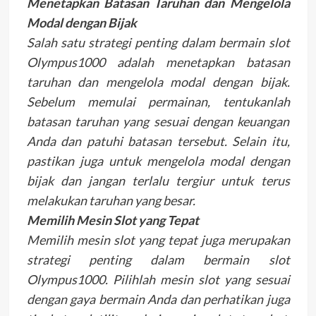
Menetapkan Batasan Taruhan dan Mengelola
Modal dengan Bijak
Salah satu strategi penting dalam bermain slot
Olympus1000 adalah menetapkan batasan
taruhan dan mengelola modal dengan bijak.
Sebelum memulai permainan, tentukanlah
batasan taruhan yang sesuai dengan keuangan
Anda dan patuhi batasan tersebut. Selain itu,
pastikan juga untuk mengelola modal dengan
bijak dan jangan terlalu tergiur untuk terus
melakukan taruhan yang besar.
Memilih Mesin Slot yang Tepat
Memilih mesin slot yang tepat juga merupakan
strategi penting dalam bermain slot
Olympus1000. Pilihlah mesin slot yang sesuai
dengan gaya bermain Anda dan perhatikan juga