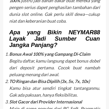
100%
justru jadi bahan bakar buat mereka yang
pengen serius dapet penghasilan tambahan dari
dunia slot online. Gak perlu skill dewa—cukup
niat dan keberanian buat coba.
Apa yang Bikin NEYMAR88
Layak Jadi Sumber Cuan
Jangka Panjang?
Bonus Awal 100% yang Gampang Di-Claim
Begitu daftar, kamu langsung dapet bonus dobel
dari deposit pertama. Cocok buat nambah
peluang menang dari awal.
TO Ringan dan Bisa Dipilih (3x, 5x, 7x, 10x)
Kamu bisa atur sendiri tingkat tantanganmu.
Gak ada paksaan, hanya fleksibilitas.
Slot Gacor dari Provider Internasional
Main di game populer dari PG Soft, Pragmatic