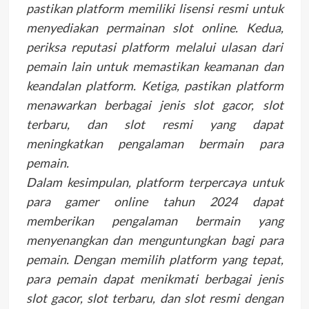
pastikan platform memiliki lisensi resmi untuk
menyediakan permainan slot online. Kedua,
periksa reputasi platform melalui ulasan dari
pemain lain untuk memastikan keamanan dan
keandalan platform. Ketiga, pastikan platform
menawarkan berbagai jenis slot gacor, slot
terbaru, dan slot resmi yang dapat
meningkatkan pengalaman bermain para
pemain.
Dalam kesimpulan, platform terpercaya untuk
para gamer online tahun 2024 dapat
memberikan pengalaman bermain yang
menyenangkan dan menguntungkan bagi para
pemain. Dengan memilih platform yang tepat,
para pemain dapat menikmati berbagai jenis
slot gacor, slot terbaru, dan slot resmi dengan