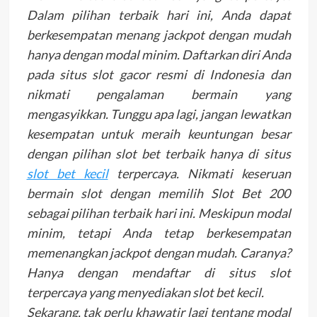
Dalam pilihan terbaik hari ini, Anda dapat
berkesempatan menang jackpot dengan mudah
hanya dengan modal minim. Daftarkan diri Anda
pada situs slot gacor resmi di Indonesia dan
nikmati pengalaman bermain yang
mengasyikkan. Tunggu apa lagi, jangan lewatkan
kesempatan untuk meraih keuntungan besar
dengan pilihan slot bet terbaik hanya di situs
slot bet kecil
terpercaya. Nikmati keseruan
bermain slot dengan memilih Slot Bet 200
sebagai pilihan terbaik hari ini. Meskipun modal
minim, tetapi Anda tetap berkesempatan
memenangkan jackpot dengan mudah. Caranya?
Hanya dengan mendaftar di situs slot
terpercaya yang menyediakan slot bet kecil.
Sekarang, tak perlu khawatir lagi tentang modal