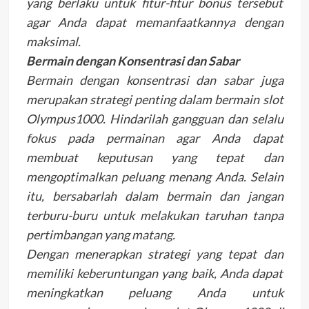
yang berlaku untuk fitur-fitur bonus tersebut
agar Anda dapat memanfaatkannya dengan
maksimal.
Bermain dengan Konsentrasi dan Sabar
Bermain dengan konsentrasi dan sabar juga
merupakan strategi penting dalam bermain slot
Olympus1000. Hindarilah gangguan dan selalu
fokus pada permainan agar Anda dapat
membuat keputusan yang tepat dan
mengoptimalkan peluang menang Anda. Selain
itu, bersabarlah dalam bermain dan jangan
terburu-buru untuk melakukan taruhan tanpa
pertimbangan yang matang.
Dengan menerapkan strategi yang tepat dan
memiliki keberuntungan yang baik, Anda dapat
meningkatkan peluang Anda untuk