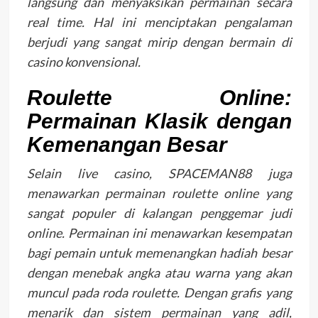
langsung dan menyaksikan permainan secara
real time. Hal ini menciptakan pengalaman
berjudi yang sangat mirip dengan bermain di
casino konvensional.
Roulette Online:
Permainan Klasik dengan
Kemenangan Besar
Selain live casino, SPACEMAN88 juga
menawarkan permainan roulette online yang
sangat populer di kalangan penggemar judi
online. Permainan ini menawarkan kesempatan
bagi pemain untuk memenangkan hadiah besar
dengan menebak angka atau warna yang akan
muncul pada roda roulette. Dengan grafis yang
menarik dan sistem permainan yang adil,