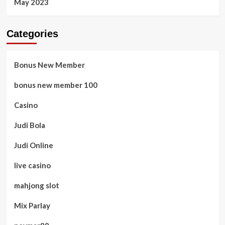
May 2023
Categories
Bonus New Member
bonus new member 100
Casino
Judi Bola
Judi Online
live casino
mahjong slot
Mix Parlay