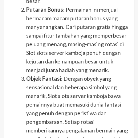
besar.
Putaran Bonus
: Permainan ini menjual
bermacam macam putaran bonus yang
menyenangkan. Dari putaran gratis hingga
sampai fitur tambahan yang memperbesar
peluang menang, masing-masing rotasi di
Slot slots server kamboja penuh dengan
kejutan dan kemampuan besar untuk
menjadi juara hadiah yang menarik.
Objek Fantasi
: Dengan obyek yang
sensasional dan beberapa simbol yang
menarik, Slot slots server kamboja bawa
pemainnya buat memasuki dunia fantasi
yang penuh dengan peristiwa dan
pengembaraan. Setiap rotasi
memberikannya pengalaman bermain yang