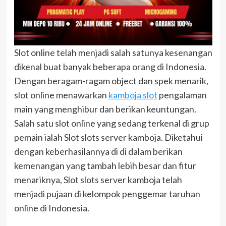
Slot online telah menjadi salah satunya kesenangan
dikenal buat banyak beberapa orang di Indonesia.
Dengan beragam-ragam object dan spek menarik,
slot online menawarkan
kamboja slot
pengalaman
main yang menghibur dan berikan keuntungan.
Salah satu slot online yang sedang terkenal di grup
pemain ialah Slot slots server kamboja. Diketahui
dengan keberhasilannya di di dalam berikan
kemenangan yang tambah lebih besar dan fitur
menariknya, Slot slots server kamboja telah
menjadi pujaan di kelompok penggemar taruhan
online di Indonesia.