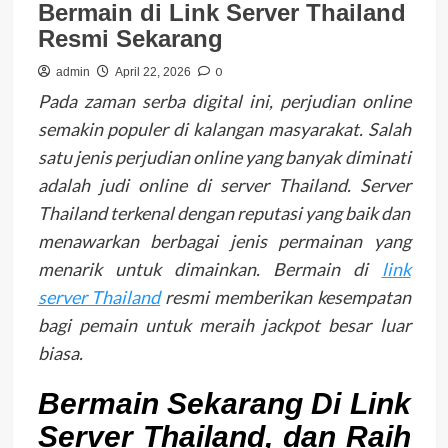
Bermain di Link Server Thailand
Resmi Sekarang
0
admin
April 22, 2026
Pada zaman serba digital ini, perjudian online
semakin populer di kalangan masyarakat. Salah
satu jenis perjudian online yang banyak diminati
adalah judi online di server Thailand. Server
Thailand terkenal dengan reputasi yang baik dan
menawarkan berbagai jenis permainan yang
menarik untuk dimainkan. Bermain di
link
server Thailand
resmi memberikan kesempatan
bagi pemain untuk meraih jackpot besar luar
biasa.
Bermain Sekarang Di Link
Server Thailand, dan Raih