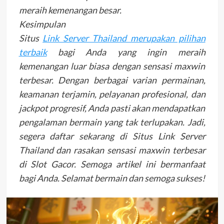
meraih kemenangan besar.
Kesimpulan
Situs
Link Server Thailand merupakan pilihan
terbaik
bagi Anda yang ingin meraih
kemenangan luar biasa dengan sensasi maxwin
terbesar. Dengan berbagai varian permainan,
keamanan terjamin, pelayanan profesional, dan
jackpot progresif, Anda pasti akan mendapatkan
pengalaman bermain yang tak terlupakan. Jadi,
segera daftar sekarang di Situs Link Server
Thailand dan rasakan sensasi maxwin terbesar
di Slot Gacor. Semoga artikel ini bermanfaat
bagi Anda. Selamat bermain dan semoga sukses!