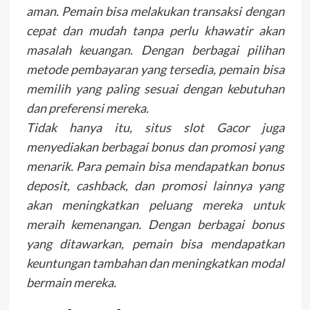
aman. Pemain bisa melakukan transaksi dengan
cepat dan mudah tanpa perlu khawatir akan
masalah keuangan. Dengan berbagai pilihan
metode pembayaran yang tersedia, pemain bisa
memilih yang paling sesuai dengan kebutuhan
dan preferensi mereka.
Tidak hanya itu, situs slot Gacor juga
menyediakan berbagai bonus dan promosi yang
menarik. Para pemain bisa mendapatkan bonus
deposit, cashback, dan promosi lainnya yang
akan meningkatkan peluang mereka untuk
meraih kemenangan. Dengan berbagai bonus
yang ditawarkan, pemain bisa mendapatkan
keuntungan tambahan dan meningkatkan modal
bermain mereka.