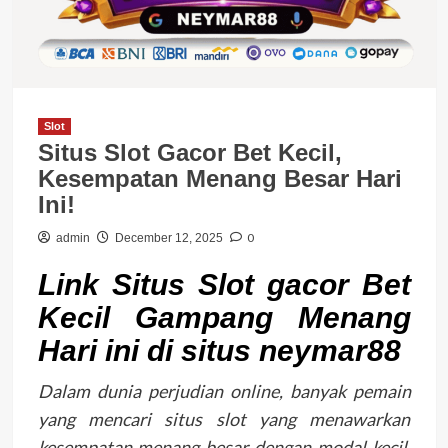
Slot
Situs Slot Gacor Bet Kecil,
Kesempatan Menang Besar Hari
Ini!
0
admin
December 12, 2025
Link Situs Slot gacor Bet
Kecil Gampang Menang
Hari ini di situs neymar88
Dalam dunia perjudian online, banyak pemain
yang mencari situs slot yang menawarkan
kesempatan menang besar dengan modal kecil.