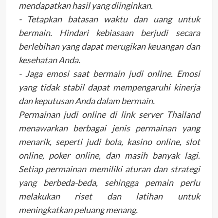
mendapatkan hasil yang diinginkan.
- Tetapkan batasan waktu dan uang untuk
bermain. Hindari kebiasaan berjudi secara
berlebihan yang dapat merugikan keuangan dan
kesehatan Anda.
- Jaga emosi saat bermain judi online. Emosi
yang tidak stabil dapat mempengaruhi kinerja
dan keputusan Anda dalam bermain.
Permainan judi online di link server Thailand
menawarkan berbagai jenis permainan yang
menarik, seperti judi bola, kasino online, slot
online, poker online, dan masih banyak lagi.
Setiap permainan memiliki aturan dan strategi
yang berbeda-beda, sehingga pemain perlu
melakukan riset dan latihan untuk
meningkatkan peluang menang.