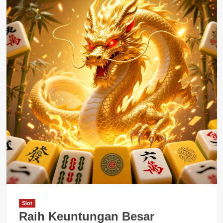
Slot
Raih Keuntungan Besar