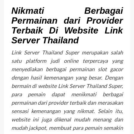
Nikmati Berbagai
Permainan dari Provider
Terbaik Di Website Link
Server Thailand
Link Server Thailand Super merupakan salah
satu platform judi online terpercaya yang
menyediakan berbagai permainan slot gacor
dengan hasil kemenangan yang besar. Dengan
bermain di website Link Server Thailand Super,
para pemain dapat menikmati berbagai
permainan dari provider terbaik dan merasakan
sensasi kemenangan yang nikmat. Selain itu,
website ini juga dikenal mudah menang dan
mudah jackpot, membuat para pemain semakin