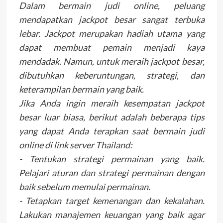
Dalam bermain judi online, peluang
mendapatkan jackpot besar sangat terbuka
lebar. Jackpot merupakan hadiah utama yang
dapat membuat pemain menjadi kaya
mendadak. Namun, untuk meraih jackpot besar,
dibutuhkan keberuntungan, strategi, dan
keterampilan bermain yang baik.
Jika Anda ingin meraih kesempatan jackpot
besar luar biasa, berikut adalah beberapa tips
yang dapat Anda terapkan saat bermain judi
online di link server Thailand:
- Tentukan strategi permainan yang baik.
Pelajari aturan dan strategi permainan dengan
baik sebelum memulai permainan.
- Tetapkan target kemenangan dan kekalahan.
Lakukan manajemen keuangan yang baik agar