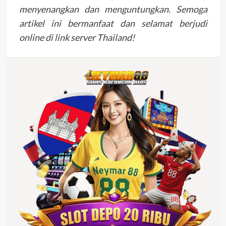
menyenangkan dan menguntungkan. Semoga
artikel ini bermanfaat dan selamat berjudi
online di link server Thailand!