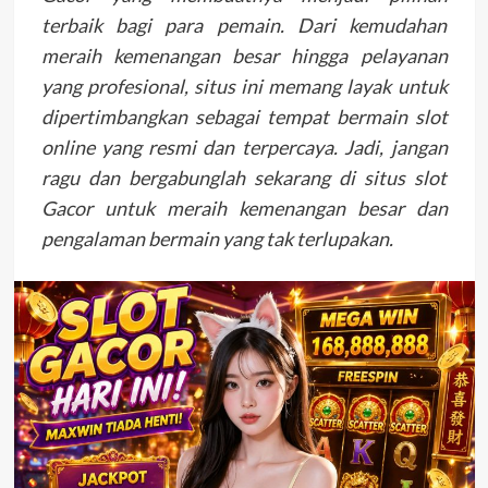
terbaik bagi para pemain. Dari kemudahan
meraih kemenangan besar hingga pelayanan
yang profesional, situs ini memang layak untuk
dipertimbangkan sebagai tempat bermain slot
online yang resmi dan terpercaya. Jadi, jangan
ragu dan bergabunglah sekarang di situs slot
Gacor untuk meraih kemenangan besar dan
pengalaman bermain yang tak terlupakan.