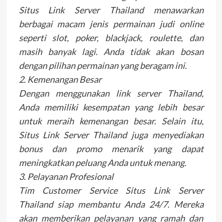
Situs Link Server Thailand menawarkan
berbagai macam jenis permainan judi online
seperti slot, poker, blackjack, roulette, dan
masih banyak lagi. Anda tidak akan bosan
dengan pilihan permainan yang beragam ini.
2. Kemenangan Besar
Dengan menggunakan link server Thailand,
Anda memiliki kesempatan yang lebih besar
untuk meraih kemenangan besar. Selain itu,
Situs Link Server Thailand juga menyediakan
bonus dan promo menarik yang dapat
meningkatkan peluang Anda untuk menang.
3. Pelayanan Profesional
Tim Customer Service Situs Link Server
Thailand siap membantu Anda 24/7. Mereka
akan memberikan pelayanan yang ramah dan