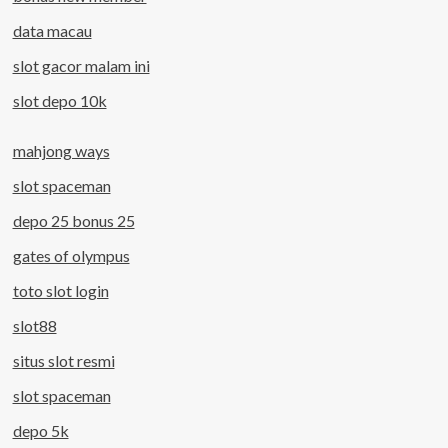
data macau
slot gacor malam ini
slot depo 10k
mahjong ways
slot spaceman
depo 25 bonus 25
gates of olympus
toto slot login
slot88
situs slot resmi
slot spaceman
depo 5k