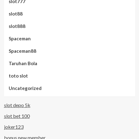
slot777
slot88
slot888
Spaceman
Spaceman88
Taruhan Bola
toto slot
Uncategorized
slot depo 5k
slot bet 100
joker123
bonus new member