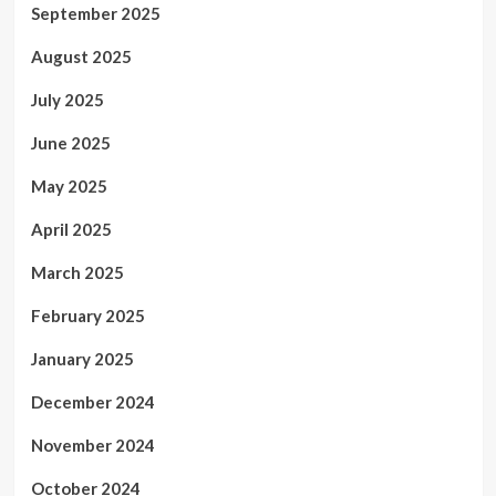
September 2025
August 2025
July 2025
June 2025
May 2025
April 2025
March 2025
February 2025
January 2025
December 2024
November 2024
October 2024