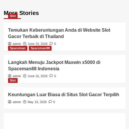
More Stories
Slot
Temukan Keberuntungan Anda di Website Slot
Gacor Terbaik di Thailand
admin
June 19, 2026
0
Spaceman
Spaceman88
Langkah Menuju Jackpot Maxwin x5000 di
Spaceman88 Indonesia
admin
June 16, 2026
0
Slot
Keuntungan Luar Biasa di Situs Slot Gacor Terpilih
admin
May 19, 2026
0