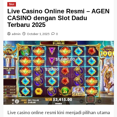
Slot
Live Casino Online Resmi – AGEN
CASINO dengan Slot Dadu
Terbaru 2025
admin
October 1, 2025
0
Live casino online resmi kini menjadi pilihan utama