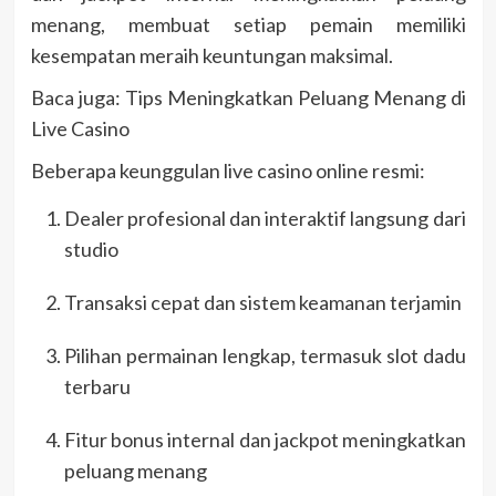
menang, membuat setiap pemain memiliki
kesempatan meraih keuntungan maksimal.
Baca juga: Tips Meningkatkan Peluang Menang di
Live Casino
Beberapa keunggulan live casino online resmi:
Dealer profesional dan interaktif langsung dari
studio
Transaksi cepat dan sistem keamanan terjamin
Pilihan permainan lengkap, termasuk slot dadu
terbaru
Fitur bonus internal dan jackpot meningkatkan
peluang menang