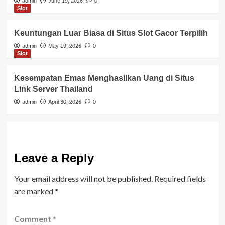
admin
June 19, 2026
0
Slot
Keuntungan Luar Biasa di Situs Slot Gacor Terpilih
admin
May 19, 2026
0
Slot
Kesempatan Emas Menghasilkan Uang di Situs
Link Server Thailand
admin
April 30, 2026
0
Leave a Reply
Your email address will not be published.
Required fields
are marked
*
Comment
*