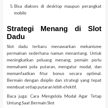
Bisa diakses di desktop maupun perangkat
mobile
Strategi Menang di Slot
Dadu
Slot dadu terbaru menawarkan mekanisme
permainan sederhana namun menantang. Untuk
meningkatkan peluang menang, pemain perlu
memahami pola putaran, mengatur modal, dan
memanfaatkan fitur bonus secara optimal.
Bermain dengan disiplin dan strategi yang tepat
membuat setiap putaran lebih efektif.
Baca juga: Cara Mengelola Modal Agar Tetap
Untung Saat Bermain Slot