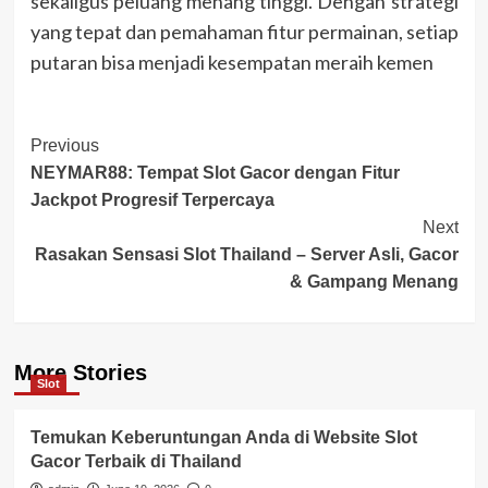
sekaligus peluang menang tinggi. Dengan strategi
yang tepat dan pemahaman fitur permainan, setiap
putaran bisa menjadi kesempatan meraih kemen
Post
Previous
NEYMAR88: Tempat Slot Gacor dengan Fitur
Navigation
Jackpot Progresif Terpercaya
Next
Rasakan Sensasi Slot Thailand – Server Asli, Gacor
& Gampang Menang
More Stories
Slot
Temukan Keberuntungan Anda di Website Slot
Gacor Terbaik di Thailand