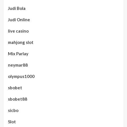
Judi Bola
Judi Online
live casino
mahjong slot
Mix Parlay
neymar88
olympus1000
sbobet
sbobet88
sicbo
Slot