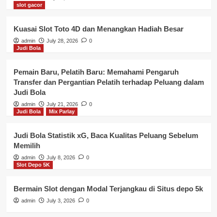
slot gacor
Kuasai Slot Toto 4D dan Menangkan Hadiah Besar
admin
July 28, 2026
0
Judi Bola
Pemain Baru, Pelatih Baru: Memahami Pengaruh
Transfer dan Pergantian Pelatih terhadap Peluang dalam
Judi Bola
admin
July 21, 2026
0
Judi Bola
Mix Parlay
Judi Bola Statistik xG, Baca Kualitas Peluang Sebelum
Memilih
admin
July 8, 2026
0
Slot Depo 5K
Bermain Slot dengan Modal Terjangkau di Situs depo 5k
admin
July 3, 2026
0