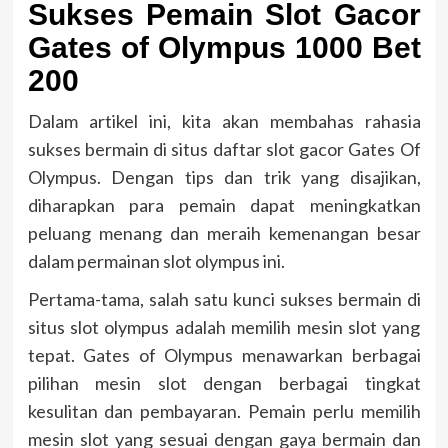
Sukses Pemain Slot Gacor
Gates of Olympus 1000 Bet
200
Dalam artikel ini, kita akan membahas rahasia
sukses bermain di situs daftar slot gacor Gates Of
Olympus. Dengan tips dan trik yang disajikan,
diharapkan para pemain dapat meningkatkan
peluang menang dan meraih kemenangan besar
dalam permainan slot olympus ini.
Pertama-tama, salah satu kunci sukses bermain di
situs slot olympus adalah memilih mesin slot yang
tepat. Gates of Olympus menawarkan berbagai
pilihan mesin slot dengan berbagai tingkat
kesulitan dan pembayaran. Pemain perlu memilih
mesin slot yang sesuai dengan gaya bermain dan