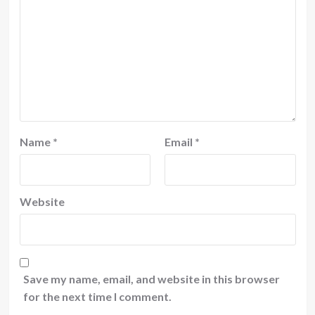
Name
*
Email
*
Website
Save my name, email, and website in this browser
for the next time I comment.