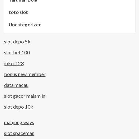
toto slot
Uncategorized
slot depo 5k
slot bet 100
joker123
bonus new member
data macau
slot gacor malam ini
slot depo 10k
mahjong ways
slot spaceman