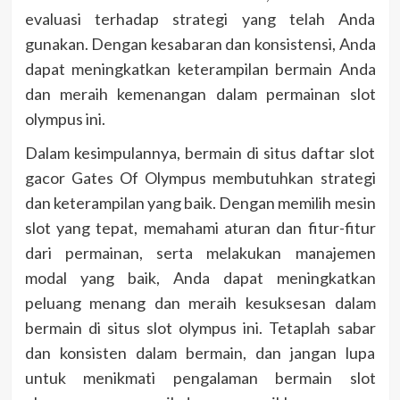
evaluasi terhadap strategi yang telah Anda
gunakan. Dengan kesabaran dan konsistensi, Anda
dapat meningkatkan keterampilan bermain Anda
dan meraih kemenangan dalam permainan slot
olympus ini.
Dalam kesimpulannya, bermain di situs daftar slot
gacor Gates Of Olympus membutuhkan strategi
dan keterampilan yang baik. Dengan memilih mesin
slot yang tepat, memahami aturan dan fitur-fitur
dari permainan, serta melakukan manajemen
modal yang baik, Anda dapat meningkatkan
peluang menang dan meraih kesuksesan dalam
bermain di situs slot olympus ini. Tetaplah sabar
dan konsisten dalam bermain, dan jangan lupa
untuk menikmati pengalaman bermain slot