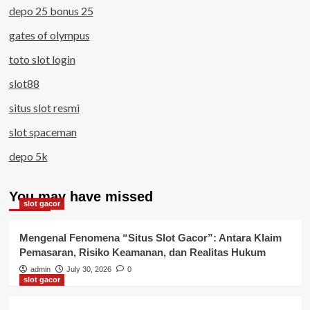
depo 25 bonus 25
gates of olympus
toto slot login
slot88
situs slot resmi
slot spaceman
depo 5k
You may have missed
slot gacor
Mengenal Fenomena “Situs Slot Gacor”: Antara Klaim
Pemasaran, Risiko Keamanan, dan Realitas Hukum
admin
July 30, 2026
0
slot gacor