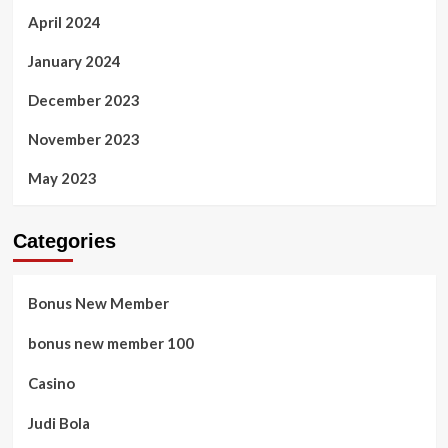
April 2024
January 2024
December 2023
November 2023
May 2023
Categories
Bonus New Member
bonus new member 100
Casino
Judi Bola