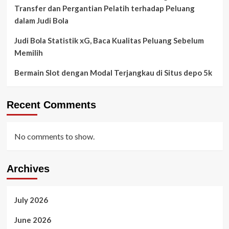
Transfer dan Pergantian Pelatih terhadap Peluang
dalam Judi Bola
Judi Bola Statistik xG, Baca Kualitas Peluang Sebelum
Memilih
Bermain Slot dengan Modal Terjangkau di Situs depo 5k
Recent Comments
No comments to show.
Archives
July 2026
June 2026