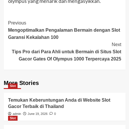
olympus yang menarik dan mengasyikkan.
Post
Previous
Mengoptimalkan Pengalaman Bermain dengan Slot
Navigation
Garansi Kekalahan 100
Next
Tips Pro dari Para Ahli untuk Bermain di Situs Slot
Gacor Gates Of Olympus 1000 Terpercaya 2025
More Stories
Slot
Temukan Keberuntungan Anda di Website Slot
Gacor Terbaik di Thailand
admin
June 19, 2026
0
Slot