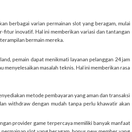
iakan berbagai varian permainan slot yang beragam, mulai
r-fitur inovatif. Hal ini memberikan variasi dan tantangan
eterampilan bermain mereka.
hailand, pemain dapat menikmati layanan pelanggan 24 jam
 menyelesaikan masalah teknis. Hal ini memberikan rasa
ya menyediakan metode pembayaran yang aman dan transaksi
 dan withdraw dengan mudah tanpa perlu khawatir akan
 dengan provider game terpercaya memiliki banyak manfaat
an permainan slot yang beragam, bonus new member yang