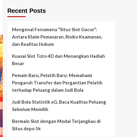
Recent Posts
Mengenal Fenomena “Situs Slot Gacor”:
Antara Klaim Pemasaran, Risiko Keamanan,
dan Realitas Hukum
Kuasai Slot Toto 4D dan Menangkan Hadiah
Besar
Pemain Baru, Pelatih Baru: Memahami
Pengaruh Transfer dan Pergantian Pelatih
terhadap Peluang dalam Judi Bola
Judi Bola Statistik xG, Baca Kualitas Peluang
Sebelum Memilih
Bermain Slot dengan Modal Terjangkau di
Situs depo 5k