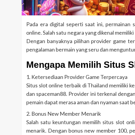
Pada era digital seperti saat ini, permainan
online. Salah satu negara yang dikenal memiliki
Dengan banyaknya pilihan provider game te
pengalaman bermain yang seru dan menguntu
Mengapa Memilih Situs Sl
1. Ketersediaan Provider Game Terpercaya
Situs slot online terbaik di Thailand memiliki
dan spaceman88. Provider ini terkenal dengan
pemain dapat merasa aman dan nyaman saat b
2. Bonus New Member Menarik
Salah satu keuntungan memilih situs slot on
menarik. Dengan bonus new member 100, pe