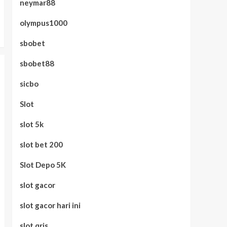
neymar88
olympus1000
sbobet
sbobet88
sicbo
Slot
slot 5k
slot bet 200
Slot Depo 5K
slot gacor
slot gacor hari ini
slot qris