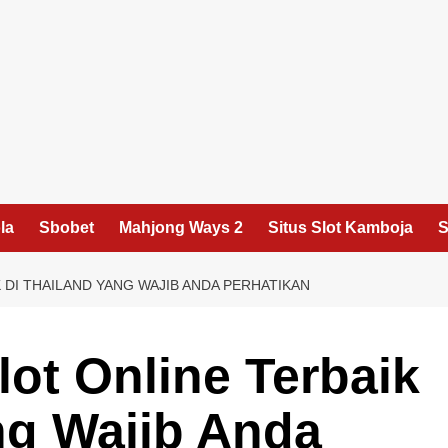
la
Sbobet
Mahjong Ways 2
Situs Slot Kamboja
S
K DI THAILAND YANG WAJIB ANDA PERHATIKAN
Slot Online Terbaik
ng Wajib Anda