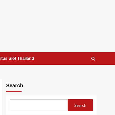
itus Slot Thailand
Search
Search