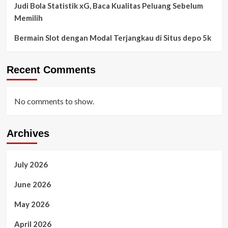
Judi Bola Statistik xG, Baca Kualitas Peluang Sebelum
Memilih
Bermain Slot dengan Modal Terjangkau di Situs depo 5k
Recent Comments
No comments to show.
Archives
July 2026
June 2026
May 2026
April 2026