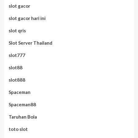
slot gacor
slot gacor hari ini
slot qris
Slot Server Thailand
slot777
slot88
slot888
Spaceman
Spaceman88
Taruhan Bola
toto slot