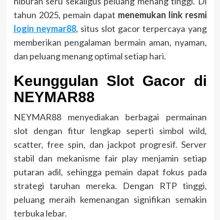
hiburan seru sekaligus peluang menang tinggi. Di
tahun 2025, pemain dapat
menemukan link resmi
login neymar88
, situs slot gacor terpercaya yang
memberikan pengalaman bermain aman, nyaman,
dan peluang menang optimal setiap hari.
Keunggulan Slot Gacor di
NEYMAR88
NEYMAR88 menyediakan berbagai permainan
slot dengan fitur lengkap seperti simbol wild,
scatter, free spin, dan jackpot progresif. Server
stabil dan mekanisme fair play menjamin setiap
putaran adil, sehingga pemain dapat fokus pada
strategi taruhan mereka. Dengan RTP tinggi,
peluang meraih kemenangan signifikan semakin
terbuka lebar.