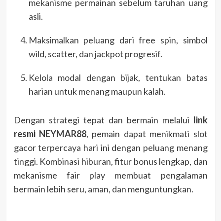
mekanisme permainan sebelum taruhan uang
asli.
Maksimalkan peluang dari free spin, simbol
wild, scatter, dan jackpot progresif.
Kelola modal dengan bijak, tentukan batas
harian untuk menang maupun kalah.
Dengan strategi tepat dan bermain melalui
link
resmi NEYMAR88
, pemain dapat menikmati slot
gacor terpercaya hari ini dengan peluang menang
tinggi. Kombinasi hiburan, fitur bonus lengkap, dan
mekanisme fair play membuat pengalaman
bermain lebih seru, aman, dan menguntungkan.