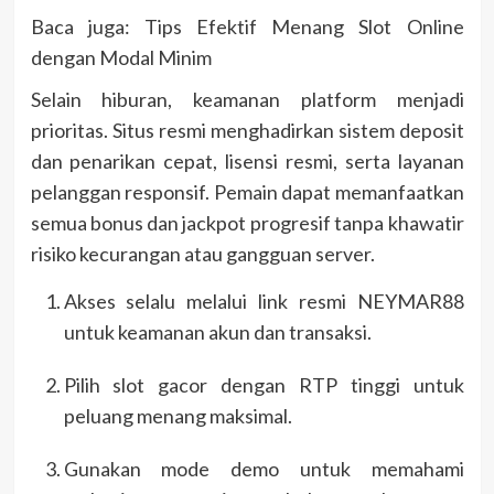
Baca juga: Tips Efektif Menang Slot Online
dengan Modal Minim
Selain hiburan, keamanan platform menjadi
prioritas. Situs resmi menghadirkan sistem deposit
dan penarikan cepat, lisensi resmi, serta layanan
pelanggan responsif. Pemain dapat memanfaatkan
semua bonus dan jackpot progresif tanpa khawatir
risiko kecurangan atau gangguan server.
Akses selalu melalui link resmi NEYMAR88
untuk keamanan akun dan transaksi.
Pilih slot gacor dengan RTP tinggi untuk
peluang menang maksimal.
Gunakan mode demo untuk memahami