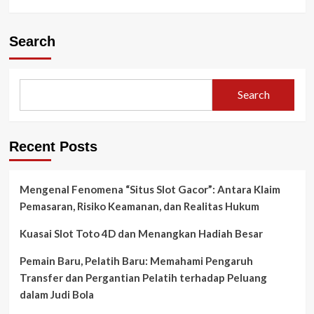
Search
Search
Recent Posts
Mengenal Fenomena “Situs Slot Gacor”: Antara Klaim
Pemasaran, Risiko Keamanan, dan Realitas Hukum
Kuasai Slot Toto 4D dan Menangkan Hadiah Besar
Pemain Baru, Pelatih Baru: Memahami Pengaruh
Transfer dan Pergantian Pelatih terhadap Peluang
dalam Judi Bola