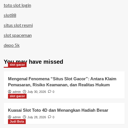
toto slot login
slot88
situs slot resmi
slot spaceman
depo 5k
You may have missed
slot gacor
Mengenal Fenomena “Situs Slot Gacor”: Antara Klaim
Pemasaran, Risiko Keamanan, dan Realitas Hukum
admin
July 30, 2026
0
slot gacor
Kuasai Slot Toto 4D dan Menangkan Hadiah Besar
admin
July 28, 2026
0
Judi Bola