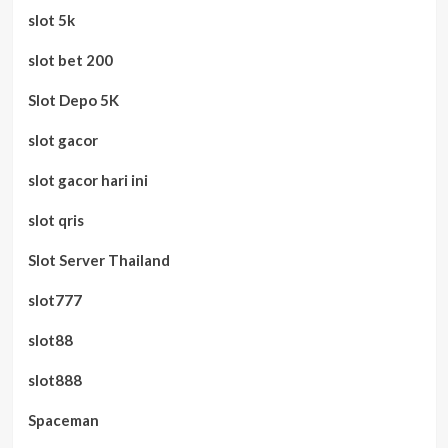
slot 5k
slot bet 200
Slot Depo 5K
slot gacor
slot gacor hari ini
slot qris
Slot Server Thailand
slot777
slot88
slot888
Spaceman