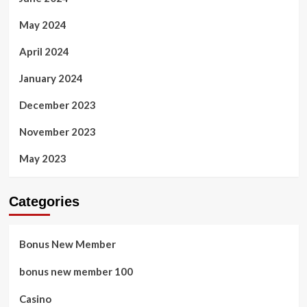
May 2024
April 2024
January 2024
December 2023
November 2023
May 2023
Categories
Bonus New Member
bonus new member 100
Casino