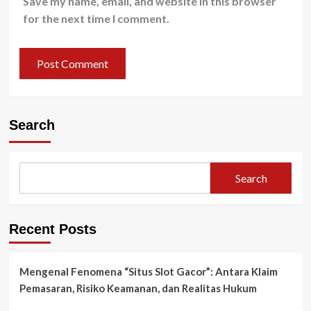
Save my name, email, and website in this browser
for the next time I comment.
Search
Search
Recent Posts
Mengenal Fenomena “Situs Slot Gacor”: Antara Klaim
Pemasaran, Risiko Keamanan, dan Realitas Hukum