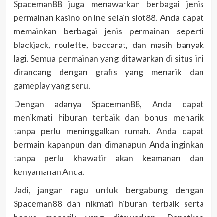
Spaceman88 juga menawarkan berbagai jenis
permainan kasino online selain slot88. Anda dapat
memainkan berbagai jenis permainan seperti
blackjack, roulette, baccarat, dan masih banyak
lagi. Semua permainan yang ditawarkan di situs ini
dirancang dengan grafis yang menarik dan
gameplay yang seru.
Dengan adanya Spaceman88, Anda dapat
menikmati hiburan terbaik dan bonus menarik
tanpa perlu meninggalkan rumah. Anda dapat
bermain kapanpun dan dimanapun Anda inginkan
tanpa perlu khawatir akan keamanan dan
kenyamanan Anda.
Jadi, jangan ragu untuk bergabung dengan
Spaceman88 dan nikmati hiburan terbaik serta