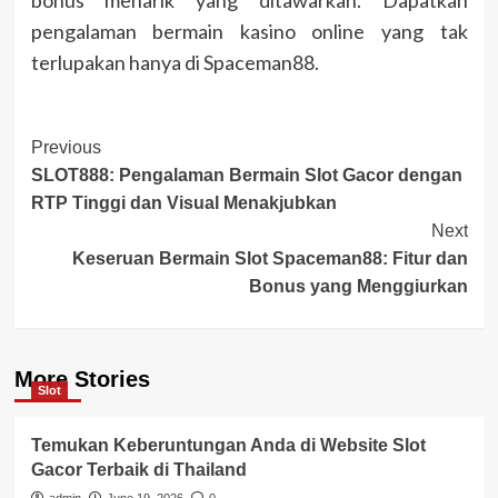
bonus menarik yang ditawarkan. Dapatkan
pengalaman bermain kasino online yang tak
terlupakan hanya di Spaceman88.
Post
Previous
SLOT888: Pengalaman Bermain Slot Gacor dengan
Navigation
RTP Tinggi dan Visual Menakjubkan
Next
Keseruan Bermain Slot Spaceman88: Fitur dan
Bonus yang Menggiurkan
More Stories
Slot
Temukan Keberuntungan Anda di Website Slot
Gacor Terbaik di Thailand