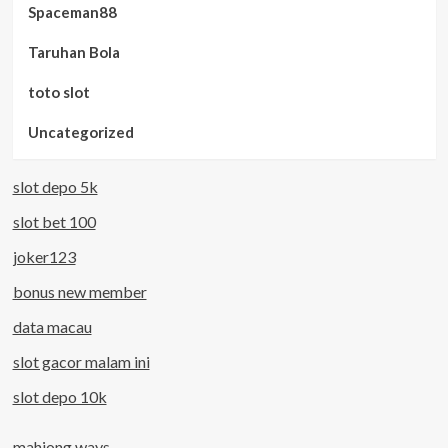
Spaceman88
Taruhan Bola
toto slot
Uncategorized
slot depo 5k
slot bet 100
joker123
bonus new member
data macau
slot gacor malam ini
slot depo 10k
mahjong ways