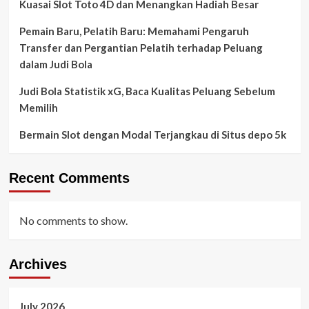
Kuasai Slot Toto 4D dan Menangkan Hadiah Besar
Pemain Baru, Pelatih Baru: Memahami Pengaruh
Transfer dan Pergantian Pelatih terhadap Peluang
dalam Judi Bola
Judi Bola Statistik xG, Baca Kualitas Peluang Sebelum
Memilih
Bermain Slot dengan Modal Terjangkau di Situs depo 5k
Recent Comments
No comments to show.
Archives
July 2026