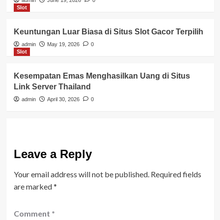
admin
June 19, 2026
0
Slot
Keuntungan Luar Biasa di Situs Slot Gacor Terpilih
admin
May 19, 2026
0
Slot
Kesempatan Emas Menghasilkan Uang di Situs
Link Server Thailand
admin
April 30, 2026
0
Leave a Reply
Your email address will not be published.
Required fields
are marked
*
Comment
*