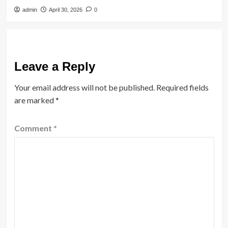
admin
April 30, 2026
0
Leave a Reply
Your email address will not be published.
Required fields
are marked
*
Comment
*