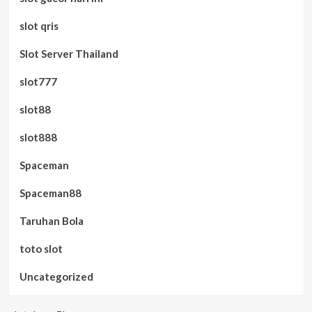
slot qris
Slot Server Thailand
slot777
slot88
slot888
Spaceman
Spaceman88
Taruhan Bola
toto slot
Uncategorized