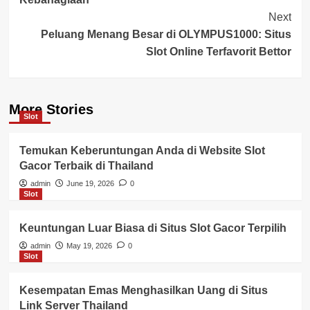
Next
Peluang Menang Besar di OLYMPUS1000: Situs
Slot Online Terfavorit Bettor
More Stories
Slot
Temukan Keberuntungan Anda di Website Slot
Gacor Terbaik di Thailand
admin
June 19, 2026
0
Slot
Keuntungan Luar Biasa di Situs Slot Gacor Terpilih
admin
May 19, 2026
0
Slot
Kesempatan Emas Menghasilkan Uang di Situs
Link Server Thailand