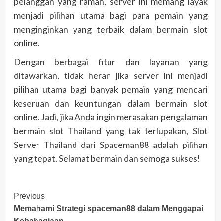
pelanggan yang ramah, server ini memang layak
menjadi pilihan utama bagi para pemain yang
menginginkan yang terbaik dalam bermain slot
online.
Dengan berbagai fitur dan layanan yang
ditawarkan, tidak heran jika server ini menjadi
pilihan utama bagi banyak pemain yang mencari
keseruan dan keuntungan dalam bermain slot
online. Jadi, jika Anda ingin merasakan pengalaman
bermain slot Thailand yang tak terlupakan, Slot
Server Thailand dari Spaceman88 adalah pilihan
yang tepat. Selamat bermain dan semoga sukses!
Post
Previous
Memahami Strategi spaceman88 dalam Menggapai
Navigation
Kebahagiaan