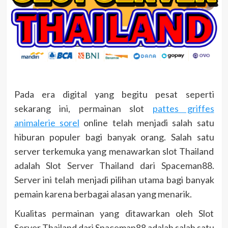
Pada era digital yang begitu pesat seperti
sekarang ini, permainan slot
pattes griffes
animalerie sorel
online telah menjadi salah satu
hiburan populer bagi banyak orang. Salah satu
server terkemuka yang menawarkan slot Thailand
adalah Slot Server Thailand dari Spaceman88.
Server ini telah menjadi pilihan utama bagi banyak
pemain karena berbagai alasan yang menarik.
Kualitas permainan yang ditawarkan oleh Slot
Server Thailand dari Spaceman88 adalah salah satu