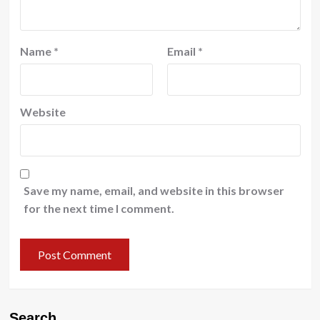
Name
*
Email
*
Website
Save my name, email, and website in this browser
for the next time I comment.
Search