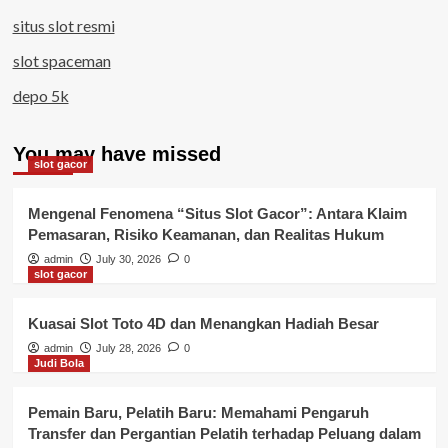
situs slot resmi
slot spaceman
depo 5k
You may have missed
slot gacor
Mengenal Fenomena “Situs Slot Gacor”: Antara Klaim
Pemasaran, Risiko Keamanan, dan Realitas Hukum
admin
July 30, 2026
0
slot gacor
Kuasai Slot Toto 4D dan Menangkan Hadiah Besar
admin
July 28, 2026
0
Judi Bola
Pemain Baru, Pelatih Baru: Memahami Pengaruh
Transfer dan Pergantian Pelatih terhadap Peluang dalam