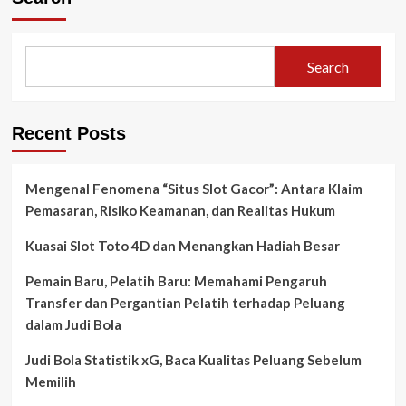
Search
Recent Posts
Mengenal Fenomena “Situs Slot Gacor”: Antara Klaim
Pemasaran, Risiko Keamanan, dan Realitas Hukum
Kuasai Slot Toto 4D dan Menangkan Hadiah Besar
Pemain Baru, Pelatih Baru: Memahami Pengaruh
Transfer dan Pergantian Pelatih terhadap Peluang
dalam Judi Bola
Judi Bola Statistik xG, Baca Kualitas Peluang Sebelum
Memilih