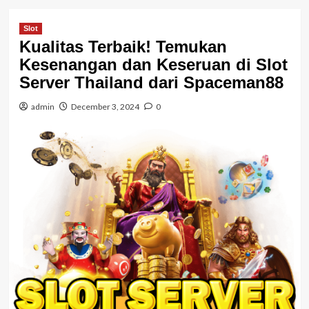
Slot
Kualitas Terbaik! Temukan
Kesenangan dan Keseruan di Slot
Server Thailand dari Spaceman88
admin
December 3, 2024
0