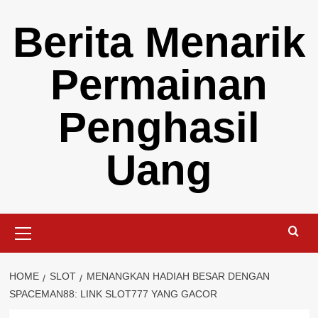
Skip
Berita Menarik
to
content
Permainan
Penghasil
Uang
Primary
Menu
HOME
SLOT
MENANGKAN HADIAH BESAR DENGAN
SPACEMAN88: LINK SLOT777 YANG GACOR