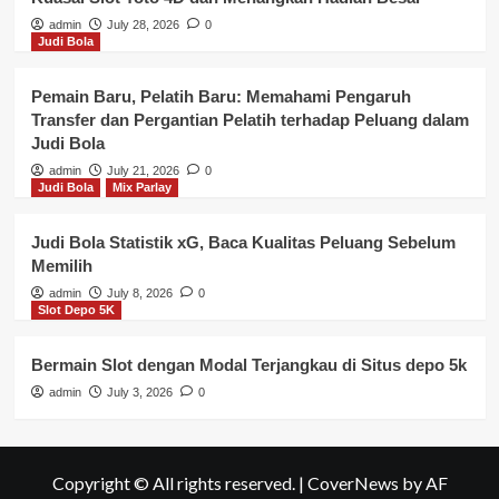
admin
July 28, 2026
0
Judi Bola
Pemain Baru, Pelatih Baru: Memahami Pengaruh
Transfer dan Pergantian Pelatih terhadap Peluang dalam
Judi Bola
admin
July 21, 2026
0
Judi Bola
Mix Parlay
Judi Bola Statistik xG, Baca Kualitas Peluang Sebelum
Memilih
admin
July 8, 2026
0
Slot Depo 5K
Bermain Slot dengan Modal Terjangkau di Situs depo 5k
admin
July 3, 2026
0
Copyright © All rights reserved.
|
CoverNews
by AF