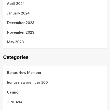
April 2024
January 2024
December 2023
November 2023
May 2023
Categories
Bonus New Member
bonus new member 100
Casino
Judi Bola