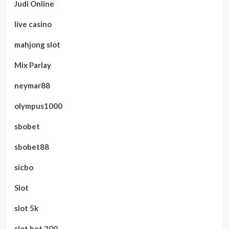
Judi Online
live casino
mahjong slot
Mix Parlay
neymar88
olympus1000
sbobet
sbobet88
sicbo
Slot
slot 5k
slot bet 200