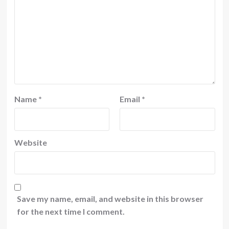
Name
*
Email
*
Website
Save my name, email, and website in this browser
for the next time I comment.