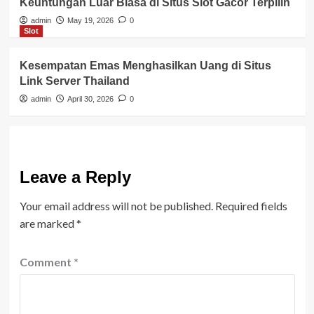
Keuntungan Luar Biasa di Situs Slot Gacor Terpilih
admin
May 19, 2026
0
Slot
Kesempatan Emas Menghasilkan Uang di Situs
Link Server Thailand
admin
April 30, 2026
0
Leave a Reply
Your email address will not be published.
Required fields
are marked
*
Comment
*