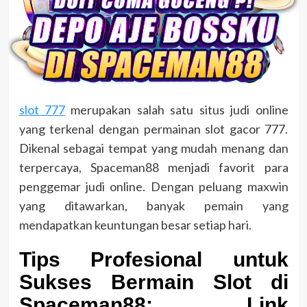
slot 777
merupakan salah satu situs judi online
yang terkenal dengan permainan slot gacor 777.
Dikenal sebagai tempat yang mudah menang dan
terpercaya, Spaceman88 menjadi favorit para
penggemar judi online. Dengan peluang maxwin
yang ditawarkan, banyak pemain yang
mendapatkan keuntungan besar setiap hari.
Tips Profesional untuk
Sukses Bermain Slot di
Spaceman88: Link