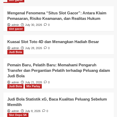
Mengenal Fenomena “Situs Slot Gacor”: Antara Klaim
Pemasaran, Risiko Keamanan, dan Realitas Hukum
admin
July 30, 2026
0
slot gacor
Kuasai Slot Toto 4D dan Menangkan Hadiah Besar
admin
July 28, 2026
0
Judi Bola
Pemain Baru, Pelatih Baru: Memahami Pengaruh
Transfer dan Pergantian Pelatih terhadap Peluang dalam
Judi Bola
admin
July 21, 2026
0
Judi Bola
Mix Parlay
Judi Bola Statistik xG, Baca Kualitas Peluang Sebelum
Memilih
admin
July 8, 2026
0
Slot Depo 5K