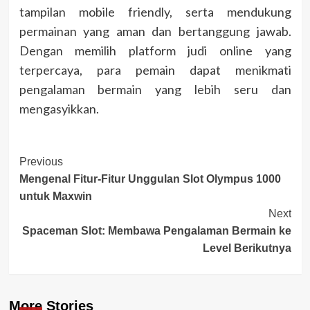
tampilan mobile friendly, serta mendukung
permainan yang aman dan bertanggung jawab.
Dengan memilih platform judi online yang
terpercaya, para pemain dapat menikmati
pengalaman bermain yang lebih seru dan
mengasyikkan.
Post
Previous
Mengenal Fitur-Fitur Unggulan Slot Olympus 1000
Navigation
untuk Maxwin
Next
Spaceman Slot: Membawa Pengalaman Bermain ke
Level Berikutnya
More Stories