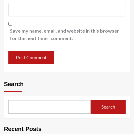
Save my name, email, and website in this browser
for the next time I comment.
Search
Search
Recent Posts