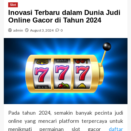
Slot
Inovasi Terbaru dalam Dunia Judi
Online Gacor di Tahun 2024
admin
August 3, 2024
0
Pada tahun 2024, semakin banyak pecinta judi
online yang mencari platform terpercaya untuk
menikmati permainan slot gacor
daftar