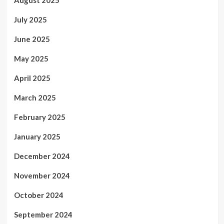
July 2025
June 2025
May 2025
April 2025
March 2025
February 2025
January 2025
December 2024
November 2024
October 2024
September 2024