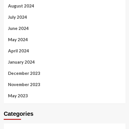
August 2024
July 2024
June 2024
May 2024
April 2024
January 2024
December 2023
November 2023
May 2023
Categories