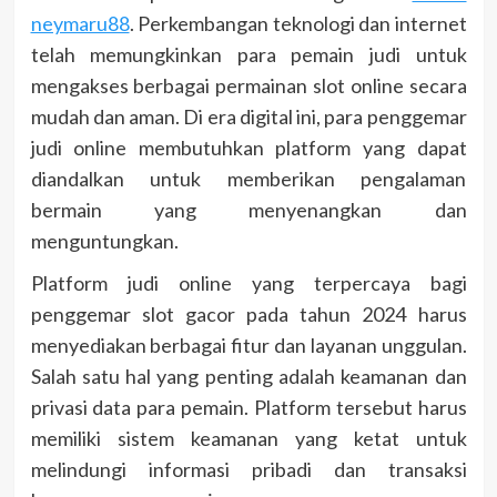
neymaru88
. Perkembangan teknologi dan internet
telah memungkinkan para pemain judi untuk
mengakses berbagai permainan slot online secara
mudah dan aman. Di era digital ini, para penggemar
judi online membutuhkan platform yang dapat
diandalkan untuk memberikan pengalaman
bermain yang menyenangkan dan
menguntungkan.
Platform judi online yang terpercaya bagi
penggemar slot gacor pada tahun 2024 harus
menyediakan berbagai fitur dan layanan unggulan.
Salah satu hal yang penting adalah keamanan dan
privasi data para pemain. Platform tersebut harus
memiliki sistem keamanan yang ketat untuk
melindungi informasi pribadi dan transaksi