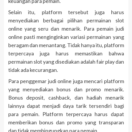
keuangan para pemain.
Selain itu, platform tersebut juga harus
menyediakan berbagai pilihan permainan slot
online yang seru dan menarik. Para pemain judi
online pasti menginginkan variasi permainan yang
beragam dan menantang. Tidak hanya itu, platform
terpercaya juga harus memastikan bahwa
permainan slot yang disediakan adalah fair play dan
tidak ada kecurangan.
Para penggemar judi online juga mencari platform
yang menyediakan bonus dan promo menarik.
Bonus deposit, cashback, dan hadiah menarik
lainnya dapat menjadi daya tarik tersendiri bagi
para pemain. Platform terpercaya harus dapat
memberikan bonus dan promo yang transparan
dan tidak membingungkan para pemain.