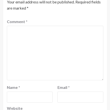
Your email address will not be published.
Required fields
are marked
*
Comment
*
Name
*
Email
*
Website