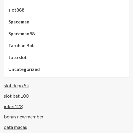
slot888
Spaceman
Spaceman88
Taruhan Bola
toto slot
Uncategorized
slot depo 5k
slot bet 100
joker123
bonus new member
data macau