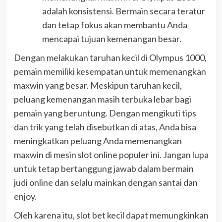
adalah konsistensi. Bermain secara teratur
dan tetap fokus akan membantu Anda
mencapai tujuan kemenangan besar.
Dengan melakukan taruhan kecil di Olympus 1000,
pemain memiliki kesempatan untuk memenangkan
maxwin yang besar. Meskipun taruhan kecil,
peluang kemenangan masih terbuka lebar bagi
pemain yang beruntung. Dengan mengikuti tips
dan trik yang telah disebutkan di atas, Anda bisa
meningkatkan peluang Anda memenangkan
maxwin di mesin slot online populer ini. Jangan lupa
untuk tetap bertanggung jawab dalam bermain
judi online dan selalu mainkan dengan santai dan
enjoy.
Oleh karena itu, slot bet kecil dapat memungkinkan