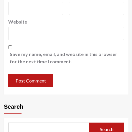
Website
Save my name, email, and website in this browser
for the next time I comment.
Search
Search