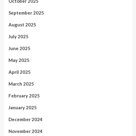
October 2025
September 2025
August 2025
July 2025
June 2025
May 2025
April 2025
March 2025
February 2025
January 2025
December 2024
November 2024