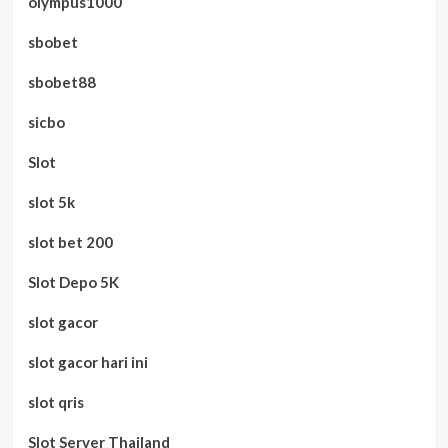
olympus1000
sbobet
sbobet88
sicbo
Slot
slot 5k
slot bet 200
Slot Depo 5K
slot gacor
slot gacor hari ini
slot qris
Slot Server Thailand