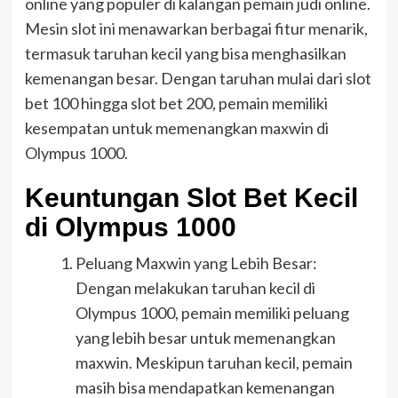
online yang populer di kalangan pemain judi online.
Mesin slot ini menawarkan berbagai fitur menarik,
termasuk taruhan kecil yang bisa menghasilkan
kemenangan besar. Dengan taruhan mulai dari slot
bet 100 hingga slot bet 200, pemain memiliki
kesempatan untuk memenangkan maxwin di
Olympus 1000.
Keuntungan Slot Bet Kecil
di Olympus 1000
Peluang Maxwin yang Lebih Besar:
Dengan melakukan taruhan kecil di
Olympus 1000, pemain memiliki peluang
yang lebih besar untuk memenangkan
maxwin. Meskipun taruhan kecil, pemain
masih bisa mendapatkan kemenangan