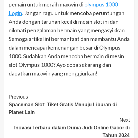
pemain untuk meraih maxwin di
olympus 1000
Login
. Jangan ragu untuk mencoba peruntungan
Anda dengan taruhan kecil di mesin slot ini dan
nikmati pengalaman bermain yang mengasyikkan.
Semoga artikel ini bermanfaat dan membantu Anda
dalam mencapai kemenangan besar di Olympus
1000. Sudahkah Anda mencoba bermain di mesin
slot Olympus 1000? Ayo coba sekarang dan
dapatkan maxwin yang menggiurkan!
Post
Previous
Spaceman Slot: Tiket Gratis Menuju Liburan di
Navigation
Planet Lain
Next
Inovasi Terbaru dalam Dunia Judi Online Gacor di
Tahun 2024