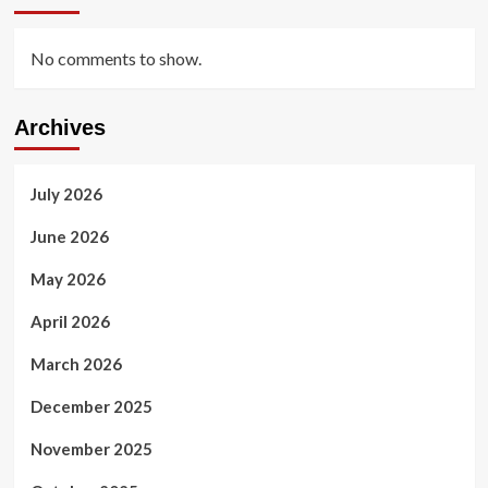
No comments to show.
Archives
July 2026
June 2026
May 2026
April 2026
March 2026
December 2025
November 2025