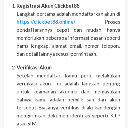
Registrasi Akun Clickbet88
Langkah pertama adalah mendaftarkan akun di
https://clickbet88.online/
. Proses
pendaftarannya cepat dan mudah, hanya
memerlukan beberapa informasi dasar seperti
nama lengkap, alamat email, nomor telepon,
dan detail lainnya sesuai permintaan.
Verifikasi Akun
Setelah mendaftar, kamu perlu melakukan
verifikasi akun. Ini adalah langkah penting
untuk keamanan akunmu dan memastikan
bahwa kamu adalah pemilik sah dari akun
tersebut. Biasanya, verifikasi dilakukan dengan
mengirimkan dokumen identitas seperti KTP
atau SIM.