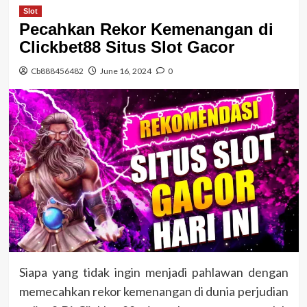
Slot
Pecahkan Rekor Kemenangan di
Clickbet88 Situs Slot Gacor
Cb888456482
June 16, 2024
0
Siapa yang tidak ingin menjadi pahlawan dengan
memecahkan rekor kemenangan di dunia perjudian