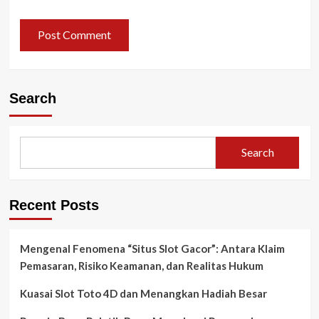
Search
Search
Recent Posts
Mengenal Fenomena “Situs Slot Gacor”: Antara Klaim
Pemasaran, Risiko Keamanan, dan Realitas Hukum
Kuasai Slot Toto 4D dan Menangkan Hadiah Besar