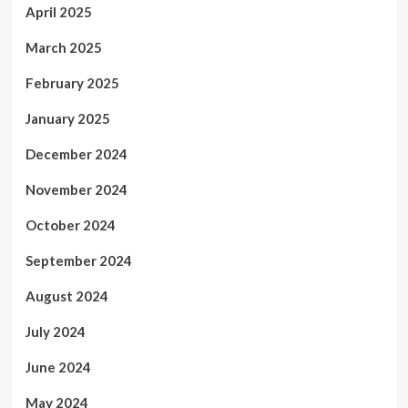
April 2025
March 2025
February 2025
January 2025
December 2024
November 2024
October 2024
September 2024
August 2024
July 2024
June 2024
May 2024