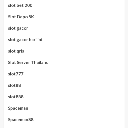
slot bet 200
Slot Depo 5K
slot gacor
slot gacor hari ini
slot qris
Slot Server Thailand
slot777
slot88
slot888
Spaceman
Spaceman88