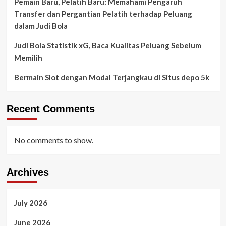
Pemain Baru, Pelatih Baru: Memahami Pengaruh
Transfer dan Pergantian Pelatih terhadap Peluang
dalam Judi Bola
Judi Bola Statistik xG, Baca Kualitas Peluang Sebelum
Memilih
Bermain Slot dengan Modal Terjangkau di Situs depo 5k
Recent Comments
No comments to show.
Archives
July 2026
June 2026