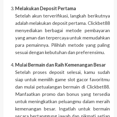
Melakukan Deposit Pertama
Setelah akun terverifikasi, langkah berikutnya
adalah melakukan deposit pertama. Clickbet88
menyediakan berbagai metode pembayaran
yang aman dan terpercaya untuk memudahkan
para pemainnya. Pilihlah metode yang paling
sesuai dengan kebutuhan dan preferensimu.
Mulai Bermain dan Raih Kemenangan Besar
Setelah proses deposit selesai, kamu sudah
siap untuk memilih game slot gacor favoritmu
dan mulai petualangan bermain di Clickbet88.
Manfaatkan promo dan bonus yang tersedia
untuk meningkatkan peluangmu dalam meraih
kemenangan besar. Ingatlah untuk bermain
secara bertanggung jawab dan nikmati setiap