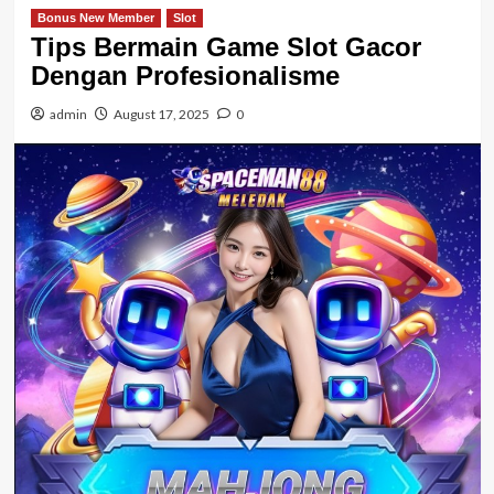
Bonus New Member
Slot
Tips Bermain Game Slot Gacor
Dengan Profesionalisme
admin
August 17, 2025
0