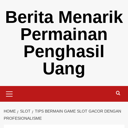
Skip
Berita Menarik
to
content
Permainan
Penghasil
Uang
Primary
Menu
HOME
SLOT
TIPS BERMAIN GAME SLOT GACOR DENGAN
PROFESIONALISME