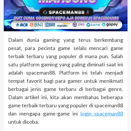
Dalam dunia gaming yang terus berkembang
pesat, para pecinta game selalu mencari game
terbaik terbaru yang populer di mana pun. Salah
satu platform gaming yang paling diminati saat ini
adalah spaceman88. Platform ini telah menjadi
tempat favorit bagi para gamer untuk menikmati
berbagai jenis game terbaru di berbagai genre.
Dalam artikel ini, kita akan membahas beberapa
game terbaik terbaru yang populer di spaceman88
dan mengapa game-game ini
login spaceman88
untuk dicoba.