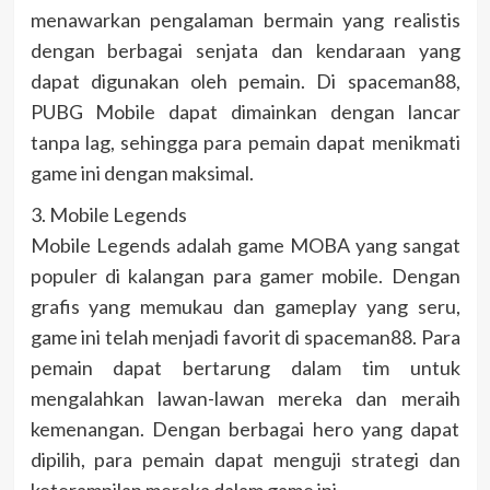
menawarkan pengalaman bermain yang realistis
dengan berbagai senjata dan kendaraan yang
dapat digunakan oleh pemain. Di spaceman88,
PUBG Mobile dapat dimainkan dengan lancar
tanpa lag, sehingga para pemain dapat menikmati
game ini dengan maksimal.
3. Mobile Legends
Mobile Legends adalah game MOBA yang sangat
populer di kalangan para gamer mobile. Dengan
grafis yang memukau dan gameplay yang seru,
game ini telah menjadi favorit di spaceman88. Para
pemain dapat bertarung dalam tim untuk
mengalahkan lawan-lawan mereka dan meraih
kemenangan. Dengan berbagai hero yang dapat
dipilih, para pemain dapat menguji strategi dan
keterampilan mereka dalam game ini.