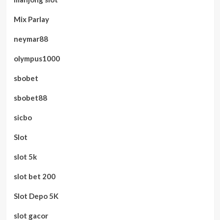
Mix Parlay
neymar88
olympus1000
sbobet
sbobet88
sicbo
Slot
slot 5k
slot bet 200
Slot Depo 5K
slot gacor