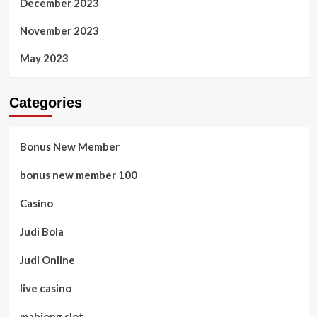
December 2023
November 2023
May 2023
Categories
Bonus New Member
bonus new member 100
Casino
Judi Bola
Judi Online
live casino
mahjong slot