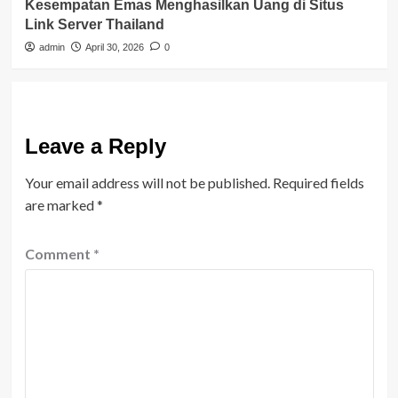
Kesempatan Emas Menghasilkan Uang di Situs
Link Server Thailand
admin
April 30, 2026
0
Leave a Reply
Your email address will not be published.
Required fields
are marked
*
Comment
*