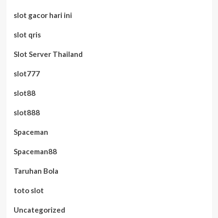
slot gacor hari ini
slot qris
Slot Server Thailand
slot777
slot88
slot888
Spaceman
Spaceman88
Taruhan Bola
toto slot
Uncategorized