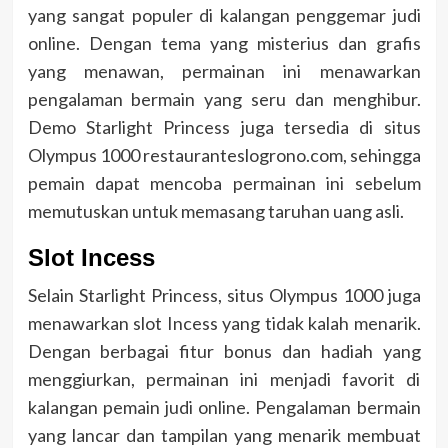
yang sangat populer di kalangan penggemar judi
online. Dengan tema yang misterius dan grafis
yang menawan, permainan ini menawarkan
pengalaman bermain yang seru dan menghibur.
Demo Starlight Princess juga tersedia di situs
Olympus 1000 restauranteslogrono.com, sehingga
pemain dapat mencoba permainan ini sebelum
memutuskan untuk memasang taruhan uang asli.
Slot Incess
Selain Starlight Princess, situs Olympus 1000 juga
menawarkan slot Incess yang tidak kalah menarik.
Dengan berbagai fitur bonus dan hadiah yang
menggiurkan, permainan ini menjadi favorit di
kalangan pemain judi online. Pengalaman bermain
yang lancar dan tampilan yang menarik membuat