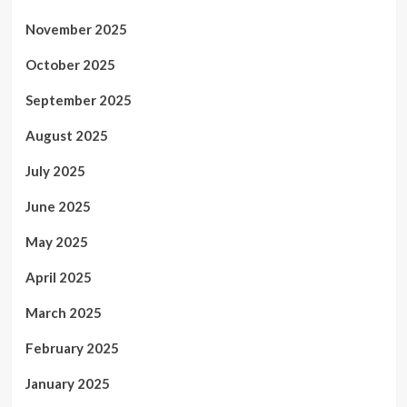
November 2025
October 2025
September 2025
August 2025
July 2025
June 2025
May 2025
April 2025
March 2025
February 2025
January 2025