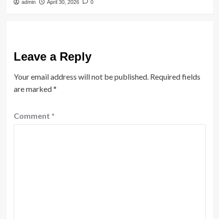
admin
April 30, 2026
0
Leave a Reply
Your email address will not be published.
Required fields
are marked
*
Comment
*