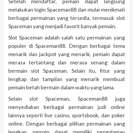
Setelah mendaftar, pemain dapat langsung
melakukan login Spaceman88 dan mulai menikmati
berbagai permainan yang tersedia, termasuk slot
Spaceman yang menjadi favorit banyak pemain.
Slot Spaceman adalah salah satu permainan yang
populer di Spaceman88. Dengan berbagai tema
menarik dan jackpot yang menarik, pemain dapat
merasa tertantang dan merasa senang dalam
bermain slot Spaceman. Selain itu, fitur yang
lengkap dan tampilan yang menarik membuat
pemain betah bermain dalam waktu yang lama.
Selain slot Spaceman, Spaceman88 juga
menyediakan berbagai permainan judi online
lainnya seperti live casino, sportsbook, dan poker
online. Dengan berbagai pilihan permainan yang
lengkap, pemain dapat memiliki pengalaman