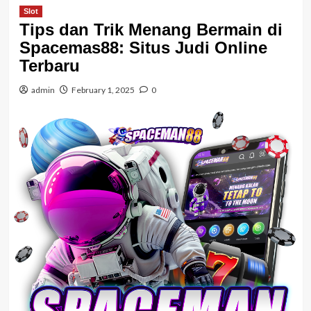
Slot
Tips dan Trik Menang Bermain di
Spacemas88: Situs Judi Online
Terbaru
admin
February 1, 2025
0