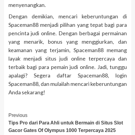
menyenangkan.
Dengan demikian, mencari keberuntungan di
Spaceman88 menjadi pilihan yang tepat bagi para
pencinta judi online. Dengan berbagai permainan
yang menarik, bonus yang menggiurkan, dan
keamanan yang terjamin, Spaceman88 memang
layak menjadi situs judi online terpercaya dan
terbaik bagi para pemain judi online. Jadi, tunggu
apalagi? Segera daftar Spaceman88, login
Spaceman88, dan mulailah mencari keberuntungan
Anda sekarang!
Post
Previous
Tips Pro dari Para Ahli untuk Bermain di Situs Slot
Navigation
Gacor Gates Of Olympus 1000 Terpercaya 2025