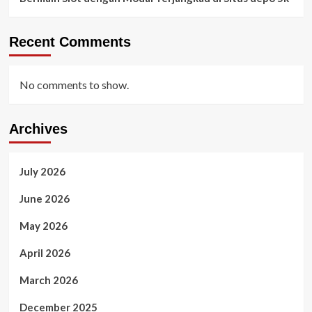
Recent Comments
No comments to show.
Archives
July 2026
June 2026
May 2026
April 2026
March 2026
December 2025