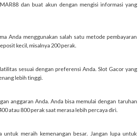
YMAR88 dan buat akun dengan mengisi informasi yang
rtama Anda menggunakan salah satu metode pembayaran
posit kecil, misalnya 200 perak.
latilitas sesuai dengan preferensi Anda. Slot Gacor yang
ang lebih tinggi.
ngan anggaran Anda. Anda bisa memulai dengan taruhan
0 atau 800 perak saat merasa lebih percaya diri.
a untuk meraih kemenangan besar. Jangan lupa untuk