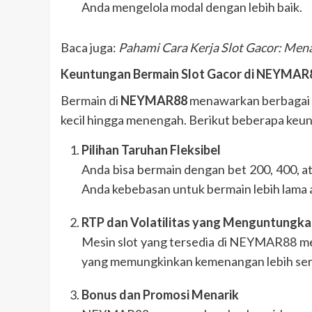
Anda mengelola modal dengan lebih baik.
Baca juga:
Pahami Cara Kerja Slot Gacor: Men
Keuntungan Bermain Slot Gacor di NEYMAR88
Bermain di
NEYMAR88
menawarkan berbagai k
kecil hingga menengah. Berikut beberapa keun
Pilihan Taruhan Fleksibel
Anda bisa bermain dengan bet 200, 400, a
Anda kebebasan untuk bermain lebih lama at
RTP dan Volatilitas yang Menguntungk
Mesin slot yang tersedia di NEYMAR88 me
yang memungkinkan kemenangan lebih serin
Bonus dan Promosi Menarik