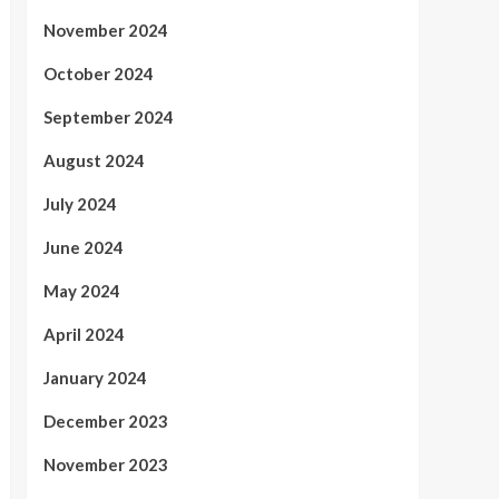
November 2024
October 2024
September 2024
August 2024
July 2024
June 2024
May 2024
April 2024
January 2024
December 2023
November 2023