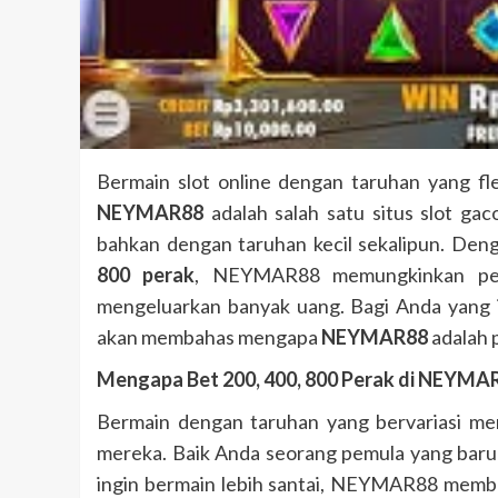
Bermain slot online dengan taruhan yang fle
NEYMAR88
adalah salah satu situs slot g
bahkan dengan taruhan kecil sekalipun. Deng
800 perak
, NEYMAR88 memungkinkan pem
mengeluarkan banyak uang. Bagi Anda yang i
akan membahas mengapa
NEYMAR88
adalah p
Mengapa Bet 200, 400, 800 Perak di NEYMAR8
Bermain dengan taruhan yang bervariasi m
mereka. Baik Anda seorang pemula yang baru
ingin bermain lebih santai, NEYMAR88 mem