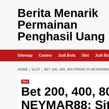
Skip
to
Berita Menarik
content
Permainan
Penghasil Uang
Sitemap
Casino
Judi Bola
Slot
Judi Bo
HOME
SLOT
BET 200, 400, 800 PERAK DI NEYMAR
Slot
Bet 200, 400, 8
NEYMAR88: Sit