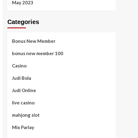
May 2023
Categories
Bonus New Member
bonus new member 100
Casino
Judi Bola
Judi Online
live casino
mahjong slot
Mix Parlay