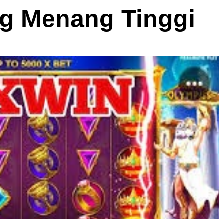
g Menang Tinggi