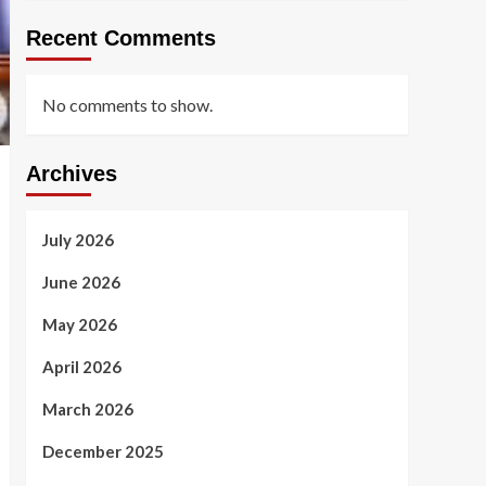
Recent Comments
No comments to show.
Archives
July 2026
June 2026
May 2026
April 2026
March 2026
December 2025