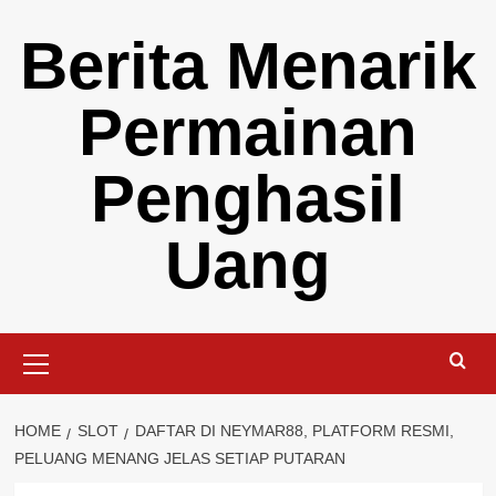
Skip
Berita Menarik
to
content
Permainan
Penghasil
Uang
Primary
Menu
HOME
SLOT
DAFTAR DI NEYMAR88, PLATFORM RESMI,
PELUANG MENANG JELAS SETIAP PUTARAN