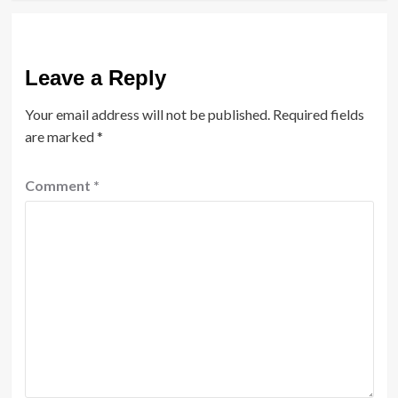
Leave a Reply
Your email address will not be published.
Required fields
are marked
*
Comment
*