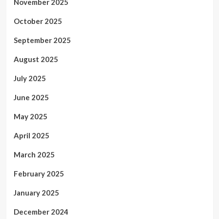
November 2025
October 2025
September 2025
August 2025
July 2025
June 2025
May 2025
April 2025
March 2025
February 2025
January 2025
December 2024