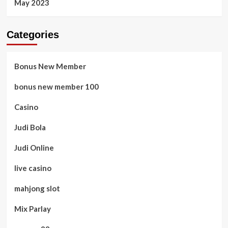
May 2023
Categories
Bonus New Member
bonus new member 100
Casino
Judi Bola
Judi Online
live casino
mahjong slot
Mix Parlay