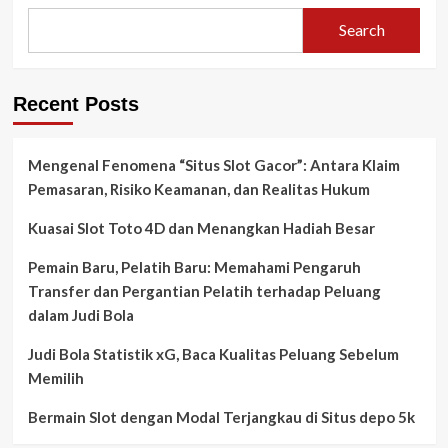
Search
Recent Posts
Mengenal Fenomena “Situs Slot Gacor”: Antara Klaim
Pemasaran, Risiko Keamanan, dan Realitas Hukum
Kuasai Slot Toto 4D dan Menangkan Hadiah Besar
Pemain Baru, Pelatih Baru: Memahami Pengaruh
Transfer dan Pergantian Pelatih terhadap Peluang
dalam Judi Bola
Judi Bola Statistik xG, Baca Kualitas Peluang Sebelum
Memilih
Bermain Slot dengan Modal Terjangkau di Situs depo 5k