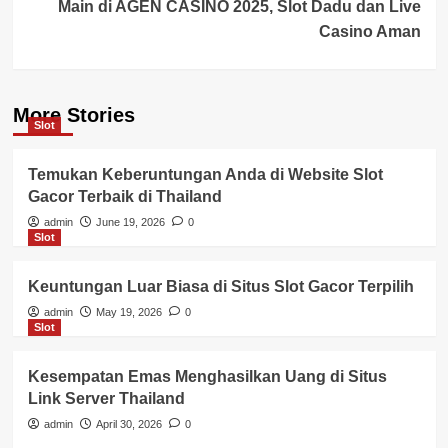
Main di AGEN CASINO 2025, Slot Dadu dan Live
Casino Aman
More Stories
Slot
Temukan Keberuntungan Anda di Website Slot
Gacor Terbaik di Thailand
admin
June 19, 2026
0
Slot
Keuntungan Luar Biasa di Situs Slot Gacor Terpilih
admin
May 19, 2026
0
Slot
Kesempatan Emas Menghasilkan Uang di Situs
Link Server Thailand
admin
April 30, 2026
0