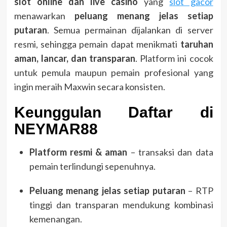
slot online dan live casino
yang
slot gacor
menawarkan
peluang menang jelas setiap
putaran
. Semua permainan dijalankan di server
resmi, sehingga pemain dapat menikmati
taruhan
aman, lancar, dan transparan
. Platform ini cocok
untuk pemula maupun pemain profesional yang
ingin meraih Maxwin secara konsisten.
Keunggulan Daftar di
NEYMAR88
Platform resmi & aman
– transaksi dan data
pemain terlindungi sepenuhnya.
Peluang menang jelas setiap putaran
– RTP
tinggi dan transparan mendukung kombinasi
kemenangan.