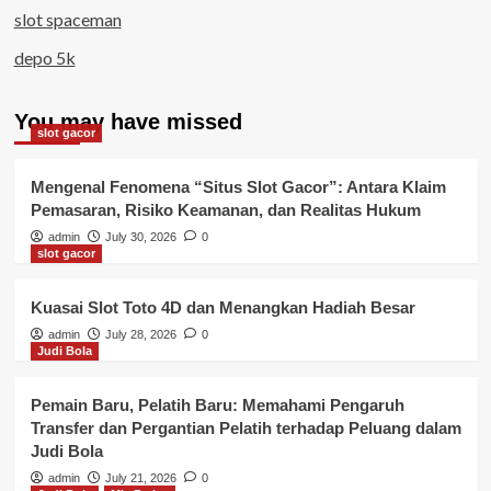
slot spaceman
depo 5k
You may have missed
slot gacor
Mengenal Fenomena “Situs Slot Gacor”: Antara Klaim
Pemasaran, Risiko Keamanan, dan Realitas Hukum
admin
July 30, 2026
0
slot gacor
Kuasai Slot Toto 4D dan Menangkan Hadiah Besar
admin
July 28, 2026
0
Judi Bola
Pemain Baru, Pelatih Baru: Memahami Pengaruh
Transfer dan Pergantian Pelatih terhadap Peluang dalam
Judi Bola
admin
July 21, 2026
0