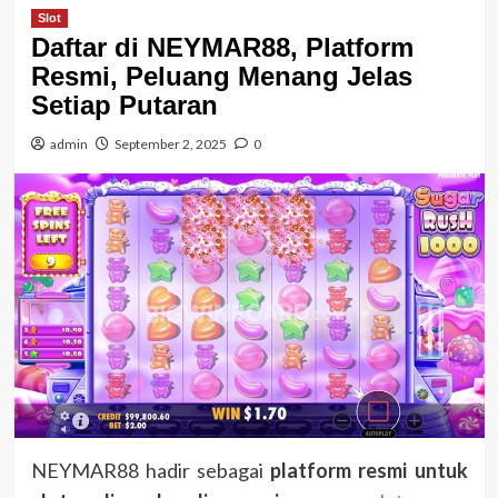
Slot
Daftar di NEYMAR88, Platform
Resmi, Peluang Menang Jelas
Setiap Putaran
admin
September 2, 2025
0
NEYMAR88 hadir sebagai
platform resmi untuk