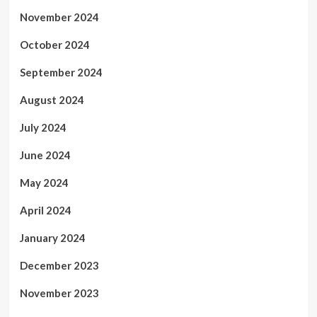
November 2024
October 2024
September 2024
August 2024
July 2024
June 2024
May 2024
April 2024
January 2024
December 2023
November 2023