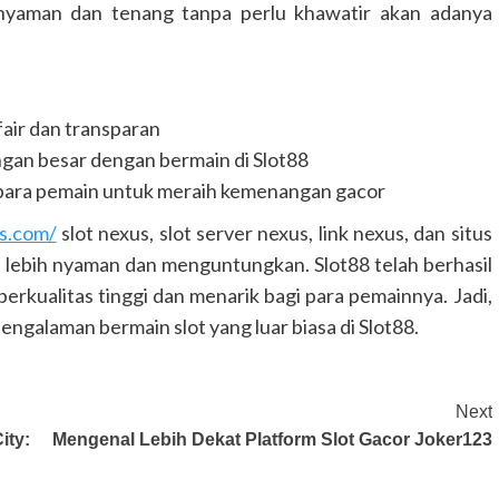
nyaman dan tenang tanpa perlu khawatir akan adanya
fair dan transparan
an besar dengan bermain di Slot88
i para pemain untuk meraih kemenangan gacor
s.com/
slot nexus, slot server nexus, link nexus, dan situs
 lebih nyaman dan menguntungkan. Slot88 telah berhasil
erkualitas tinggi dan menarik bagi para pemainnya. Jadi,
galaman bermain slot yang luar biasa di Slot88.
Next
ity:
Mengenal Lebih Dekat Platform Slot Gacor Joker123