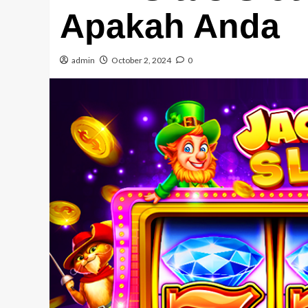
Apakah Anda
admin
October 2, 2024
0