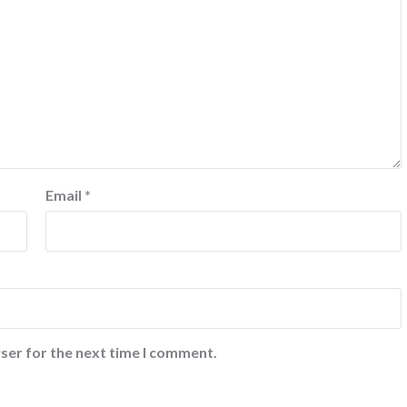
Email
*
ser for the next time I comment.