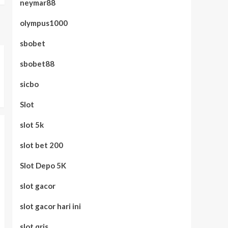
neymar88
olympus1000
sbobet
sbobet88
sicbo
Slot
slot 5k
slot bet 200
Slot Depo 5K
slot gacor
slot gacor hari ini
slot qris