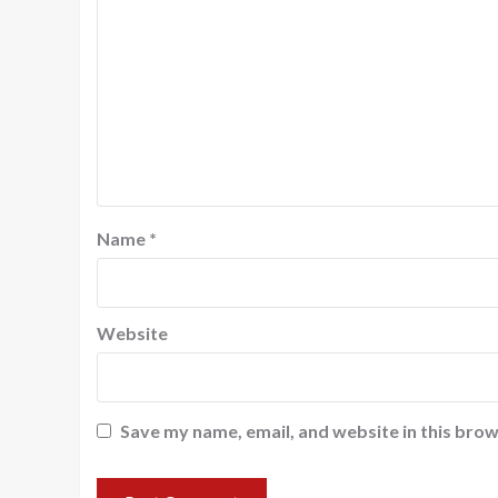
Name
*
Website
Save my name, email, and website in this brow