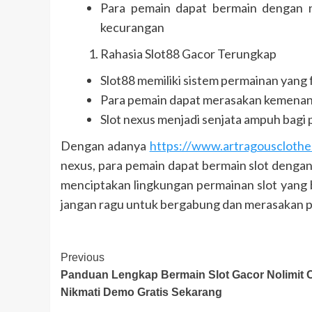
Para pemain dapat bermain dengan 
kecurangan
Rahasia Slot88 Gacor Terungkap
Slot88 memiliki sistem permainan yang 
Para pemain dapat merasakan kemenang
Slot nexus menjadi senjata ampuh bag
Dengan adanya
https://www.artragousclothe
nexus, para pemain dapat bermain slot dengan
menciptakan lingkungan permainan slot yang b
jangan ragu untuk bergabung dan merasakan pen
Post
Previous
Panduan Lengkap Bermain Slot Gacor Nolimit C
Navigation
Nikmati Demo Gratis Sekarang