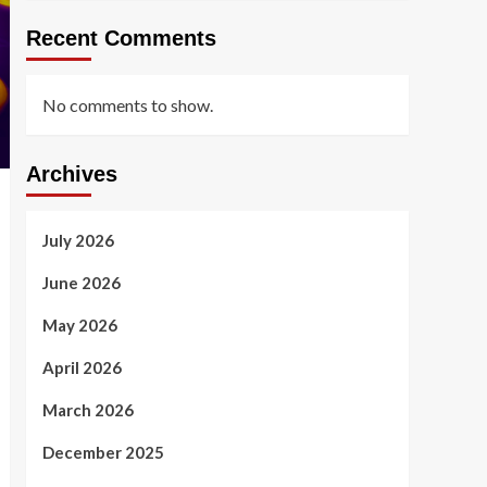
Recent Comments
No comments to show.
Archives
July 2026
June 2026
May 2026
April 2026
March 2026
December 2025