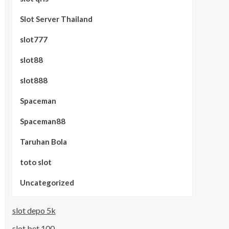
Slot Server Thailand
slot777
slot88
slot888
Spaceman
Spaceman88
Taruhan Bola
toto slot
Uncategorized
slot depo 5k
slot bet 100