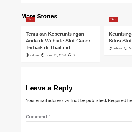
More Stories
Slot
Slot
Temukan Keberuntungan
Keuntunga
Anda di Website Slot Gacor
Situs Slot
Terbaik di Thailand
admin
M
admin
June 19, 2026
0
Leave a Reply
Your email address will not be published.
Required fi
Comment
*