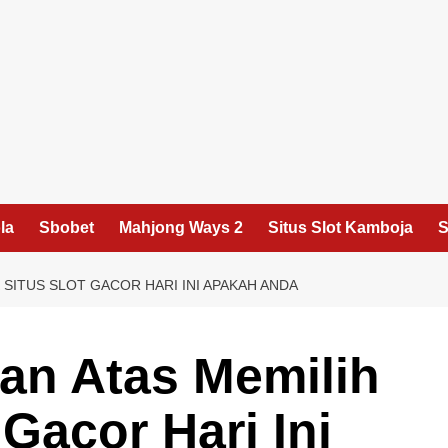
la
Sbobet
Mahjong Ways 2
Situs Slot Kamboja
S
 SITUS SLOT GACOR HARI INI APAKAH ANDA
an Atas Memilih
 Gacor Hari Ini