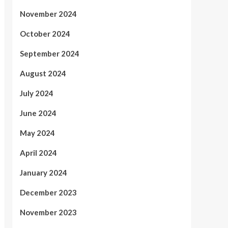
November 2024
October 2024
September 2024
August 2024
July 2024
June 2024
May 2024
April 2024
January 2024
December 2023
November 2023