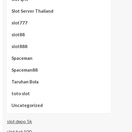
Slot Server Thailand
slot777
slot88
slot888
Spaceman
Spaceman88
Taruhan Bola
toto slot
Uncategorized
slot depo 5k
slot bet 100