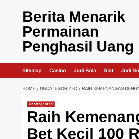
Skip
to
Berita Menarik
content
Permainan
Penghasil Uang
Sitemap
Casino
Judi Bola
Slot
Judi Bo
HOME
UNCATEGORIZED
RAIH KEMENANGAN DENGAN
Uncategorized
Raih Kemenang
Bet Kecil 100 