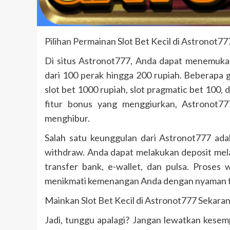
Pilihan Permainan Slot Bet Kecil di Astronot77
Di situs Astronot777, Anda dapat menemukan
dari 100 perak hingga 200 rupiah. Beberapa ga
slot bet 1000 rupiah, slot pragmatic bet 100,
fitur bonus yang menggiurkan, Astronot7
menghibur.
Salah satu keunggulan dari Astronot777 ad
withdraw. Anda dapat melakukan deposit mela
transfer bank, e-wallet, dan pulsa. Prose
menikmati kemenangan Anda dengan nyaman t
Mainkan Slot Bet Kecil di Astronot777 Sekara
Jadi, tunggu apalagi? Jangan lewatkan kes