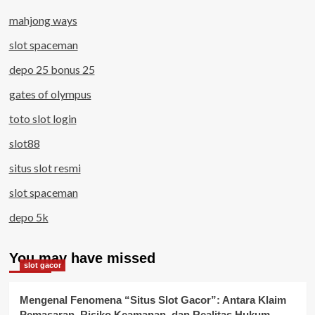
mahjong ways
slot spaceman
depo 25 bonus 25
gates of olympus
toto slot login
slot88
situs slot resmi
slot spaceman
depo 5k
You may have missed
slot gacor
Mengenal Fenomena “Situs Slot Gacor”: Antara Klaim
Pemasaran, Risiko Keamanan, dan Realitas Hukum