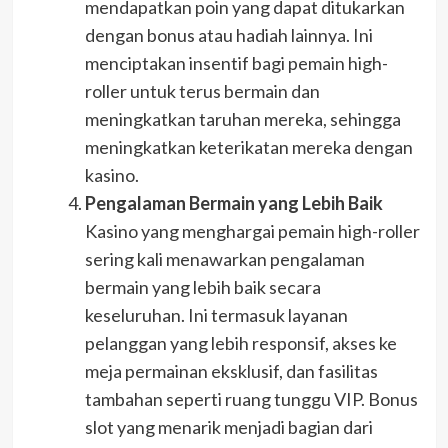
mendapatkan poin yang dapat ditukarkan
dengan bonus atau hadiah lainnya. Ini
menciptakan insentif bagi pemain high-
roller untuk terus bermain dan
meningkatkan taruhan mereka, sehingga
meningkatkan keterikatan mereka dengan
kasino.
Pengalaman Bermain yang Lebih Baik
Kasino yang menghargai pemain high-roller
sering kali menawarkan pengalaman
bermain yang lebih baik secara
keseluruhan. Ini termasuk layanan
pelanggan yang lebih responsif, akses ke
meja permainan eksklusif, dan fasilitas
tambahan seperti ruang tunggu VIP. Bonus
slot yang menarik menjadi bagian dari