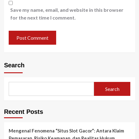
Save my name, email, and website in this browser
for the next time I comment.
Search
Search
Recent Posts
Mengenal Fenomena “Situs Slot Gacor”: Antara Klaim
Pemasaran, Risiko Keamanan, dan Realitas Hukum