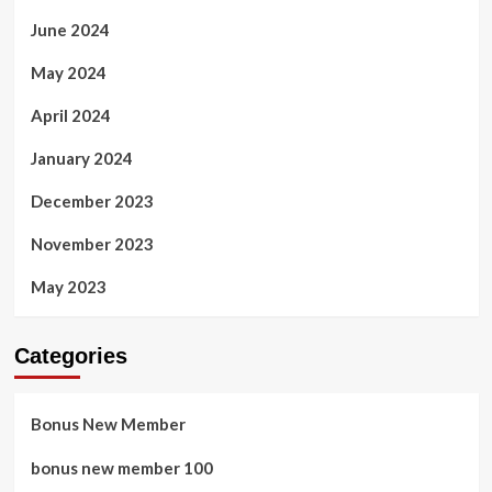
June 2024
May 2024
April 2024
January 2024
December 2023
November 2023
May 2023
Categories
Bonus New Member
bonus new member 100