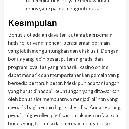
menemukan kasino yang menawarkan
bonus yang paling menguntungkan.
Kesimpulan
Bonus slot adalah daya tarik utama bagi pemain
high-roller yang mencari pengalaman bermain
yang lebih menguntungkan dan eksklusif. Dengan
bonus yang lebih besar, putaran gratis, dan
program loyalitas yang menarik, kasino online
dapat menarik dan mempertahankan pemain yang
bersedia bertaruh besar. Meskipun ada tantangan
yang harus dihadapi, keuntungan yang ditawarkan
oleh bonus slot membuatnya menjadi pilihan yang
menarik bagi pemain high-roller. Jika Anda seorang
pemain high-roller, pastikan untuk memanfaatkan
bonus yang tersedia dan bermain dengan bijak