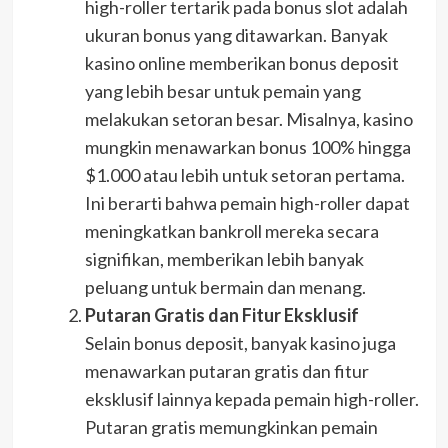
high-roller tertarik pada bonus slot adalah
ukuran bonus yang ditawarkan. Banyak
kasino online memberikan bonus deposit
yang lebih besar untuk pemain yang
melakukan setoran besar. Misalnya, kasino
mungkin menawarkan bonus 100% hingga
$1.000 atau lebih untuk setoran pertama.
Ini berarti bahwa pemain high-roller dapat
meningkatkan bankroll mereka secara
signifikan, memberikan lebih banyak
peluang untuk bermain dan menang.
Putaran Gratis dan Fitur Eksklusif
Selain bonus deposit, banyak kasino juga
menawarkan putaran gratis dan fitur
eksklusif lainnya kepada pemain high-roller.
Putaran gratis memungkinkan pemain