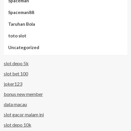
Spaceman
Spaceman88
Taruhan Bola
toto slot
Uncategorized
slot depo 5k
slot bet 100
joker123
bonus new member
data macau
slot gacor malam ini
slot depo 10k