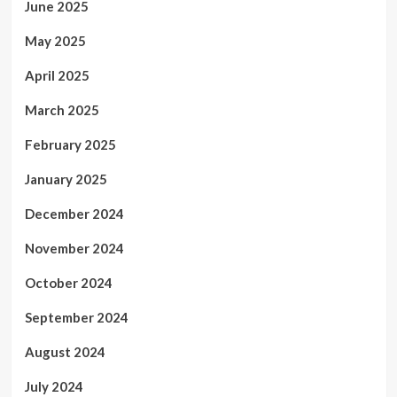
June 2025
May 2025
April 2025
March 2025
February 2025
January 2025
December 2024
November 2024
October 2024
September 2024
August 2024
July 2024