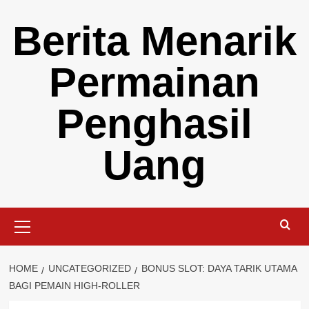
Skip
Berita Menarik
to
content
Permainan
Penghasil
Uang
Primary
Menu
HOME
UNCATEGORIZED
BONUS SLOT: DAYA TARIK UTAMA
BAGI PEMAIN HIGH-ROLLER