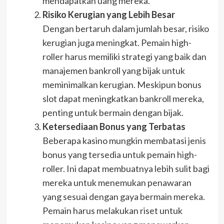
mendapatkan uang mereka.
Risiko Kerugian yang Lebih Besar
Dengan bertaruh dalam jumlah besar, risiko
kerugian juga meningkat. Pemain high-
roller harus memiliki strategi yang baik dan
manajemen bankroll yang bijak untuk
meminimalkan kerugian. Meskipun bonus
slot dapat meningkatkan bankroll mereka,
penting untuk bermain dengan bijak.
Ketersediaan Bonus yang Terbatas
Beberapa kasino mungkin membatasi jenis
bonus yang tersedia untuk pemain high-
roller. Ini dapat membuatnya lebih sulit bagi
mereka untuk menemukan penawaran
yang sesuai dengan gaya bermain mereka.
Pemain harus melakukan riset untuk