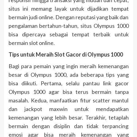
responsif hingga transaksi yang mudah dan cepat,
situs ini memang layak untuk dijadikan tempat
bermain judi online. Dengan reputasi yang baik dan
pengalaman bertahun-tahun, situs Olympus 1000
bisa dipercaya sebagai tempat terbaik untuk
bermain slot online.
Tips untuk Meraih Slot Gacor di Olympus 1000
Bagi para pemain yang ingin meraih kemenangan
besar di Olympus 1000, ada beberapa tips yang
bisa diikuti. Pertama, selalu pantau link gacor
Olympus 1000 agar bisa terus bermain tanpa
masalah. Kedua, manfaatkan fitur scatter mantul
dan jackpot maxwin untuk mendapatkan
kemenangan yang lebih besar. Terakhir, tetaplah
bermain dengan disiplin dan tidak terpancing
emosi agar bisa meraih kemenangan yang