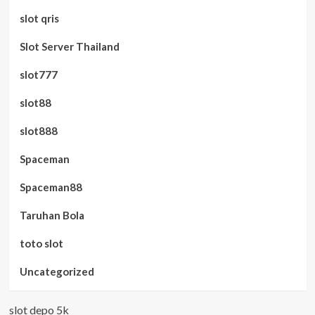
slot qris
Slot Server Thailand
slot777
slot88
slot888
Spaceman
Spaceman88
Taruhan Bola
toto slot
Uncategorized
slot depo 5k