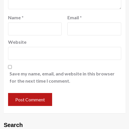
Name
*
Email
*
Website
Save my name, email, and website in this browser
for the next time I comment.
Search