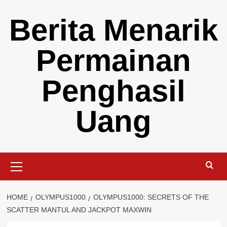
Skip
Berita Menarik
to
content
Permainan
Penghasil
Uang
Primary
Menu
HOME
OLYMPUS1000
OLYMPUS1000: SECRETS OF THE
SCATTER MANTUL AND JACKPOT MAXWIN