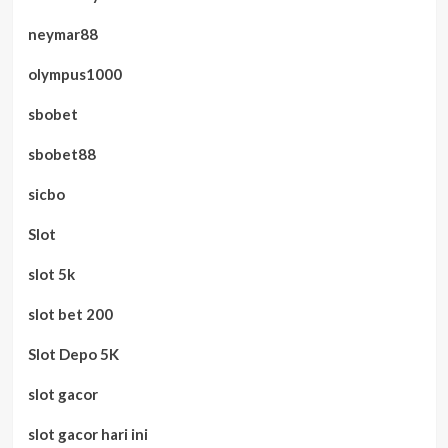
neymar88
olympus1000
sbobet
sbobet88
sicbo
Slot
slot 5k
slot bet 200
Slot Depo 5K
slot gacor
slot gacor hari ini