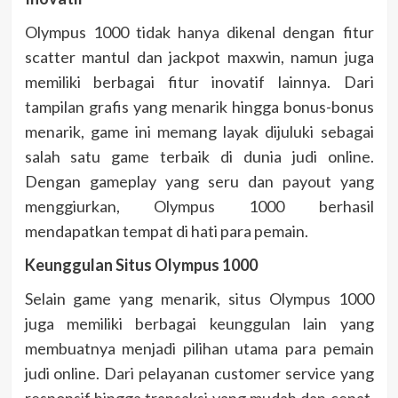
Olympus 1000 tidak hanya dikenal dengan fitur
scatter mantul dan jackpot maxwin, namun juga
memiliki berbagai fitur inovatif lainnya. Dari
tampilan grafis yang menarik hingga bonus-bonus
menarik, game ini memang layak dijuluki sebagai
salah satu game terbaik di dunia judi online.
Dengan gameplay yang seru dan payout yang
menggiurkan, Olympus 1000 berhasil
mendapatkan tempat di hati para pemain.
Keunggulan Situs Olympus 1000
Selain game yang menarik, situs Olympus 1000
juga memiliki berbagai keunggulan lain yang
membuatnya menjadi pilihan utama para pemain
judi online. Dari pelayanan customer service yang