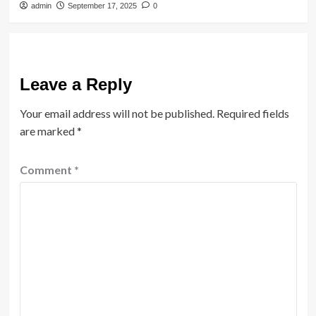
admin
September 17, 2025
0
Leave a Reply
Your email address will not be published.
Required fields
are marked
*
Comment
*