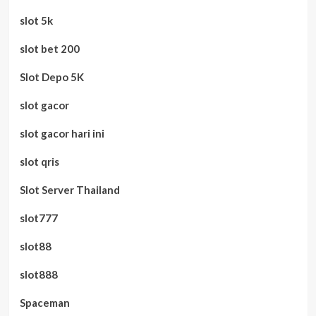
slot 5k
slot bet 200
Slot Depo 5K
slot gacor
slot gacor hari ini
slot qris
Slot Server Thailand
slot777
slot88
slot888
Spaceman