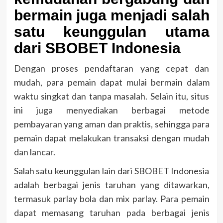
bermain juga menjadi salah
satu keunggulan utama
dari SBOBET Indonesia
Dengan proses pendaftaran yang cepat dan
mudah, para pemain dapat mulai bermain dalam
waktu singkat dan tanpa masalah. Selain itu, situs
ini juga menyediakan berbagai metode
pembayaran yang aman dan praktis, sehingga para
pemain dapat melakukan transaksi dengan mudah
dan lancar.
Salah satu keunggulan lain dari SBOBET Indonesia
adalah berbagai jenis taruhan yang ditawarkan,
termasuk parlay bola dan mix parlay. Para pemain
dapat memasang taruhan pada berbagai jenis