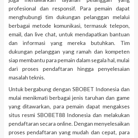
profesional dan responsif. Para pemain dapat
menghubungi tim dukungan pelanggan melalui
berbagai metode komunikasi, termasuk telepon,
email, dan live chat, untuk mendapatkan bantuan
dan informasi yang mereka butuhkan. Tim
dukungan pelanggan yang ramah dan kompeten
siap membantu para pemain dalam segala hal, mulai
dari proses pendaftaran hingga penyelesaian
masalah teknis.
Untuk bergabung dengan SBOBET Indonesia dan
mulai menikmati berbagai jenis taruhan dan game
yang ditawarkan, para pemain dapat mengakses
situs resmi SBOBET88 Indonesia dan melakukan
pendaftaran secara online. Dengan menyelesaikan
proses pendaftaran yang mudah dan cepat, para