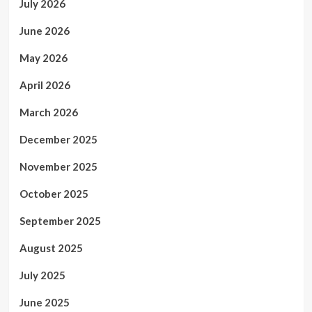
July 2026
June 2026
May 2026
April 2026
March 2026
December 2025
November 2025
October 2025
September 2025
August 2025
July 2025
June 2025