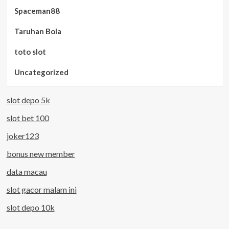
Spaceman88
Taruhan Bola
toto slot
Uncategorized
slot depo 5k
slot bet 100
joker123
bonus new member
data macau
slot gacor malam ini
slot depo 10k