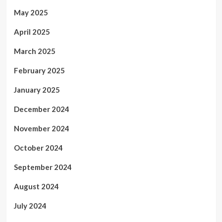
May 2025
April 2025
March 2025
February 2025
January 2025
December 2024
November 2024
October 2024
September 2024
August 2024
July 2024