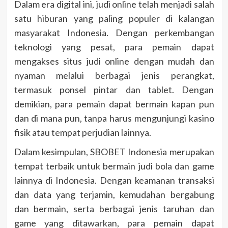
Dalam era digital ini, judi online telah menjadi salah
satu hiburan yang paling populer di kalangan
masyarakat Indonesia. Dengan perkembangan
teknologi yang pesat, para pemain dapat
mengakses situs judi online dengan mudah dan
nyaman melalui berbagai jenis perangkat,
termasuk ponsel pintar dan tablet. Dengan
demikian, para pemain dapat bermain kapan pun
dan di mana pun, tanpa harus mengunjungi kasino
fisik atau tempat perjudian lainnya.
Dalam kesimpulan, SBOBET Indonesia merupakan
tempat terbaik untuk bermain judi bola dan game
lainnya di Indonesia. Dengan keamanan transaksi
dan data yang terjamin, kemudahan bergabung
dan bermain, serta berbagai jenis taruhan dan
game yang ditawarkan, para pemain dapat