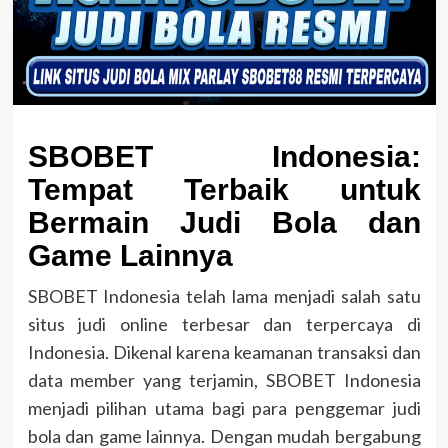
SBOBET Indonesia:
Tempat Terbaik untuk
Bermain Judi Bola dan
Game Lainnya
SBOBET Indonesia telah lama menjadi salah satu
situs judi online terbesar dan terpercaya di
Indonesia. Dikenal karena keamanan transaksi dan
data member yang terjamin, SBOBET Indonesia
menjadi pilihan utama bagi para penggemar judi
bola dan game lainnya. Dengan mudah bergabung