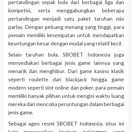
pertandingan sepak bola dari berbagai liga dan
kompetisi, serta menggabungkan beberapa
pertandingan menjadi satu paket taruhan mix
parlay. Dengan peluang menang yang tinggi, para
pemain memiliki kesempatan untuk mendapatkan
keuntungan besar dengan modal yang relatif kecil.
Selain taruhan bola, SBOBET Indonesia juga
menyediakan berbagai jenis game lainnya yang
menarik dan menghibur. Dari game kasino klasik
seperti roulette dan blackjack hingga game
modern seperti slot online dan poker, para pemain
memiliki banyak pilihan untuk mengisi waktu luang
mereka dan mencoba peruntungan dalam berbagai
jenis game.
Sebagai agen resmi SBOBET Indonesia, situs ini
juga menawarkan layanan pelanggan yang