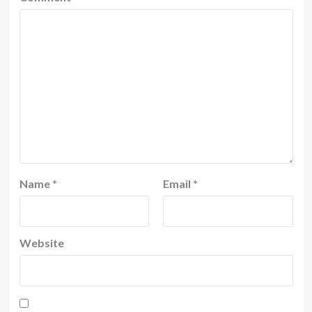
Name
*
Email
*
Website