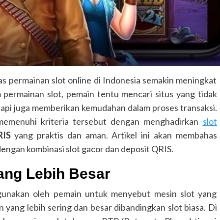
as permainan slot online di Indonesia semakin meningkat
 permainan slot, pemain tentu mencari situs yang tidak
api juga memberikan kemudahan dalam proses transaksi.
 memenuhi kriteria tersebut dengan menghadirkan
slot
RIS
yang praktis dan aman. Artikel ini akan membahas
ngan kombinasi slot gacor dan deposit QRIS.
ang Lebih Besar
digunakan oleh pemain untuk menyebut mesin slot yang
yang lebih sering dan besar dibandingkan slot biasa. Di