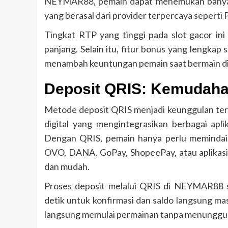
NEYMAR88, pemain dapat menemukan banyak 
yang berasal dari provider terpercaya seperti 
Tingkat RTP yang tinggi pada slot gacor in
panjang. Selain itu, fitur bonus yang lengkap 
menambah keuntungan pemain saat bermain 
Deposit QRIS: Kemudaha
Metode deposit QRIS menjadi keunggulan te
digital yang mengintegrasikan berbagai apl
Dengan QRIS, pemain hanya perlu memindai 
OVO, DANA, GoPay, ShopeePay, atau aplikasi
dan mudah.
Proses deposit melalui QRIS di NEYMAR88 
detik untuk konfirmasi dan saldo langsung m
langsung memulai permainan tanpa menunggu 