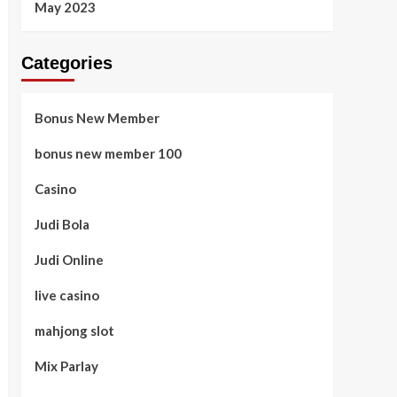
May 2023
Categories
Bonus New Member
bonus new member 100
Casino
Judi Bola
Judi Online
live casino
mahjong slot
Mix Parlay