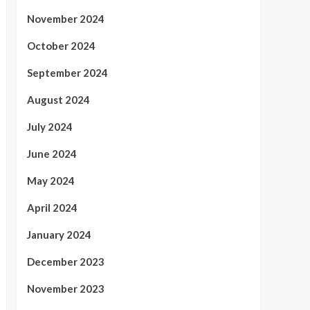
November 2024
October 2024
September 2024
August 2024
July 2024
June 2024
May 2024
April 2024
January 2024
December 2023
November 2023