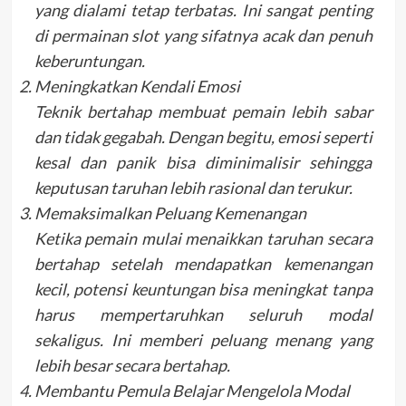
yang dialami tetap terbatas. Ini sangat penting
di permainan slot yang sifatnya acak dan penuh
keberuntungan.
Meningkatkan Kendali Emosi
Teknik bertahap membuat pemain lebih sabar
dan tidak gegabah. Dengan begitu, emosi seperti
kesal dan panik bisa diminimalisir sehingga
keputusan taruhan lebih rasional dan terukur.
Memaksimalkan Peluang Kemenangan
Ketika pemain mulai menaikkan taruhan secara
bertahap setelah mendapatkan kemenangan
kecil, potensi keuntungan bisa meningkat tanpa
harus mempertaruhkan seluruh modal
sekaligus. Ini memberi peluang menang yang
lebih besar secara bertahap.
Membantu Pemula Belajar Mengelola Modal