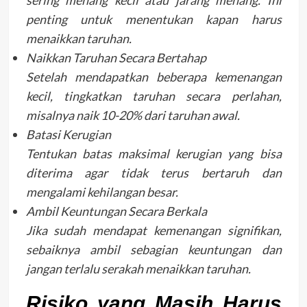
sering menang kecil atau jarang menang. Ini
penting untuk menentukan kapan harus
menaikkan taruhan.
Naikkan Taruhan Secara Bertahap
Setelah mendapatkan beberapa kemenangan
kecil, tingkatkan taruhan secara perlahan,
misalnya naik 10-20% dari taruhan awal.
Batasi Kerugian
Tentukan batas maksimal kerugian yang bisa
diterima agar tidak terus bertaruh dan
mengalami kehilangan besar.
Ambil Keuntungan Secara Berkala
Jika sudah mendapat kemenangan signifikan,
sebaiknya ambil sebagian keuntungan dan
jangan terlalu serakah menaikkan taruhan.
Risiko yang Masih Harus