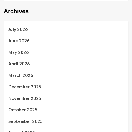
Archives
July 2026
June 2026
May 2026
April 2026
March 2026
December 2025
November 2025
October 2025
September 2025