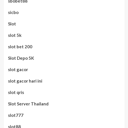
sbobet88
sicbo
Slot
slot 5k
slot bet 200
Slot Depo 5K
slot gacor
slot gacor hari ini
slot qris
Slot Server Thailand
slot777
slot88