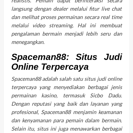
realistis. Pemain dapat berinteraksi secara
langsung dengan dealer melalui fitur live chat
dan melihat proses permainan secara real time
melalui video streaming. Hal ini membuat
pengalaman bermain menjadi lebih seru dan
menegangkan.
Spaceman88: Situs Judi
Online Terpercaya
Spaceman88 adalah salah satu situs judi online
terpercaya yang menyediakan berbagai jenis
permainan kasino, termasuk Sicbo Dadu.
Dengan reputasi yang baik dan layanan yang
profesional, Spaceman88 menjamin keamanan
dan kenyamanan para pemain dalam bermain.
Selain itu, situs ini juga menawarkan berbagai