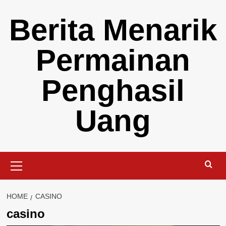
Skip
Berita Menarik
to
content
Permainan
Penghasil
Uang
Primary
Menu
HOME
CASINO
casino