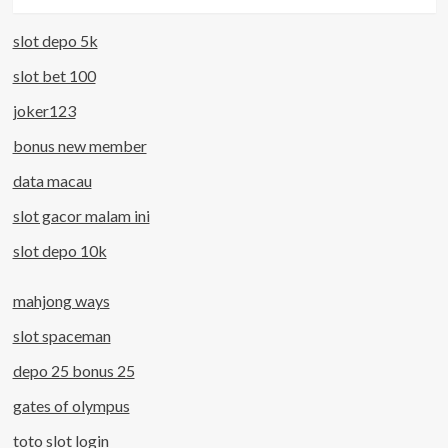
slot depo 5k
slot bet 100
joker123
bonus new member
data macau
slot gacor malam ini
slot depo 10k
mahjong ways
slot spaceman
depo 25 bonus 25
gates of olympus
toto slot login