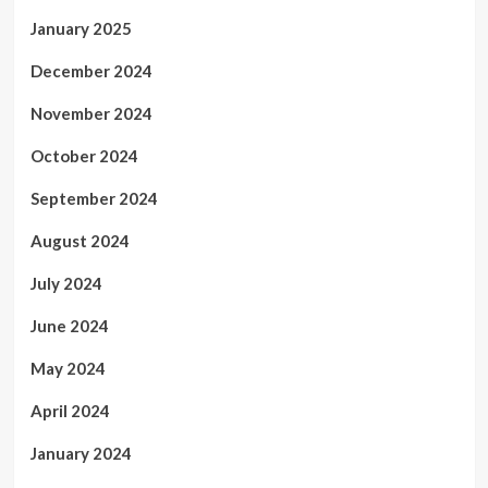
January 2025
December 2024
November 2024
October 2024
September 2024
August 2024
July 2024
June 2024
May 2024
April 2024
January 2024