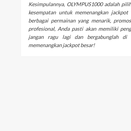
Kesimpulannya, OLYMPUS1000 adalah piliha
kesempatan untuk memenangkan jackpot 
berbagai permainan yang menarik, promos
profesional, Anda pasti akan memiliki penga
jangan ragu lagi dan bergabunglah d
memenangkan jackpot besar!