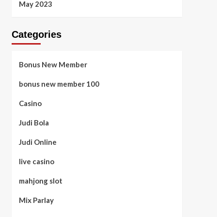
May 2023
Categories
Bonus New Member
bonus new member 100
Casino
Judi Bola
Judi Online
live casino
mahjong slot
Mix Parlay