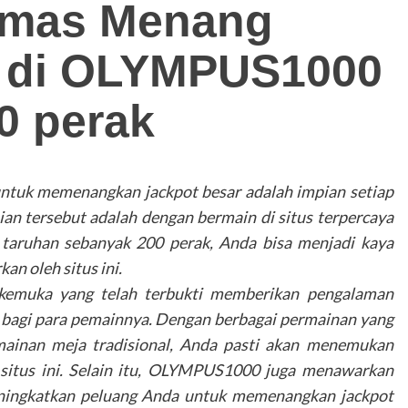
Emas Menang
r di OLYMPUS1000
0 perak
untuk memenangkan jackpot besar adalah impian setiap
an tersebut adalah dengan bermain di situs terpercaya
ruhan sebanyak 200 perak, Anda bisa menjadi kaya
n oleh situs ini.
erkemuka yang telah terbukti memberikan pengalaman
bagi para pemainnya. Dengan berbagai permainan yang
ermainan meja tradisional, Anda pasti akan menemukan
 situs ini. Selain itu, OLYMPUS1000 juga menawarkan
ningkatkan peluang Anda untuk memenangkan jackpot