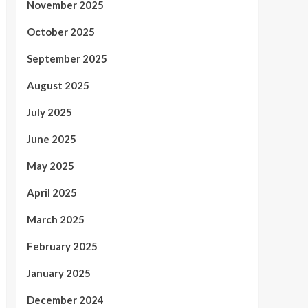
November 2025
October 2025
September 2025
August 2025
July 2025
June 2025
May 2025
April 2025
March 2025
February 2025
January 2025
December 2024