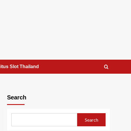
itus Slot Thailand
Search
Search