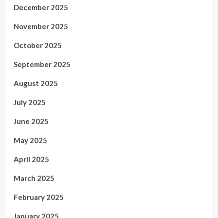
December 2025
November 2025
October 2025
September 2025
August 2025
July 2025
June 2025
May 2025
April 2025
March 2025
February 2025
January 2025