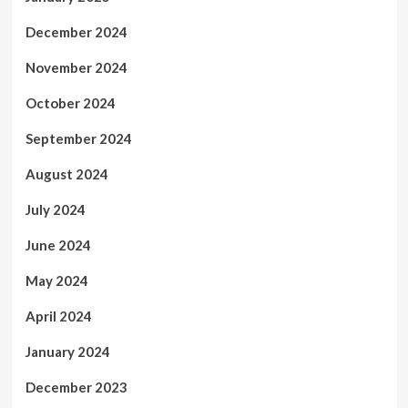
December 2024
November 2024
October 2024
September 2024
August 2024
July 2024
June 2024
May 2024
April 2024
January 2024
December 2023