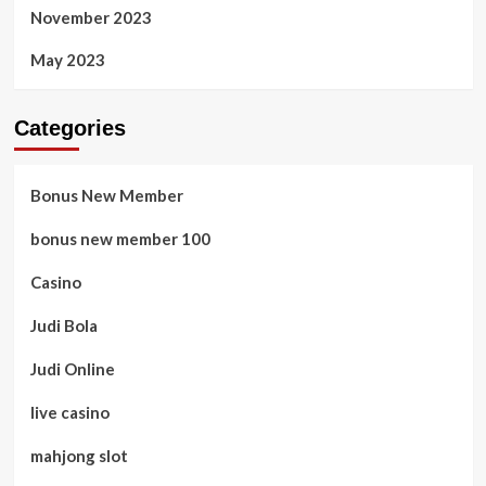
November 2023
May 2023
Categories
Bonus New Member
bonus new member 100
Casino
Judi Bola
Judi Online
live casino
mahjong slot