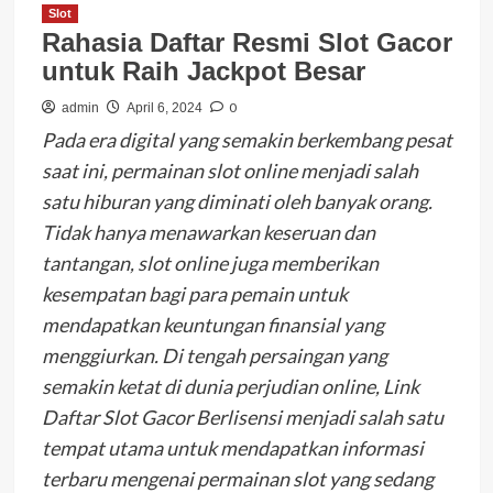
Slot
Rahasia Daftar Resmi Slot Gacor
untuk Raih Jackpot Besar
0
admin
April 6, 2024
Pada era digital yang semakin berkembang pesat
saat ini, permainan slot online menjadi salah
satu hiburan yang diminati oleh banyak orang.
Tidak hanya menawarkan keseruan dan
tantangan, slot online juga memberikan
kesempatan bagi para pemain untuk
mendapatkan keuntungan finansial yang
menggiurkan. Di tengah persaingan yang
semakin ketat di dunia perjudian online, Link
Daftar Slot Gacor Berlisensi menjadi salah satu
tempat utama untuk mendapatkan informasi
terbaru mengenai permainan slot yang sedang