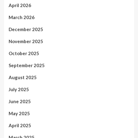
April 2026
March 2026
December 2025
November 2025
October 2025
September 2025
August 2025
July 2025
June 2025
May 2025
April 2025
March 2025