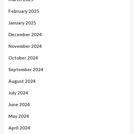
February 2025
January 2025
December 2024
November 2024
October 2024
September 2024
August 2024
July 2024
June 2024
May 2024
April 2024