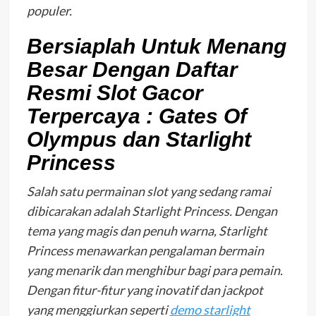
populer.
Bersiaplah Untuk Menang
Besar Dengan Daftar
Resmi Slot Gacor
Terpercaya : Gates Of
Olympus dan Starlight
Princess
Salah satu permainan slot yang sedang ramai
dibicarakan adalah Starlight Princess. Dengan
tema yang magis dan penuh warna, Starlight
Princess menawarkan pengalaman bermain
yang menarik dan menghibur bagi para pemain.
Dengan fitur-fitur yang inovatif dan jackpot
yang menggiurkan seperti
demo starlight