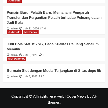
Judi Bola
Pemain Baru, Pelatih Baru: Memahami Pengaruh
Transfer dan Pergantian Pelatih terhadap Peluang dalam
Judi Bola
admin
July 21, 2026
0
Judi Bola
Mix Parlay
Judi Bola Statistik xG, Baca Kualitas Peluang Sebelum
Memilih
admin
July 8, 2026
0
Slot Depo 5K
Bermain Slot dengan Modal Terjangkau di Situs depo 5k
admin
July 3, 2026
0
Copyright © All rights reserved.
|
CoverNews
by AF
themes.