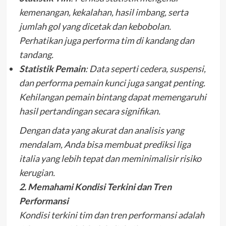
kemenangan, kekalahan, hasil imbang, serta
jumlah gol yang dicetak dan kebobolan.
Perhatikan juga performa tim di kandang dan
tandang.
Statistik Pemain
: Data seperti cedera, suspensi,
dan performa pemain kunci juga sangat penting.
Kehilangan pemain bintang dapat memengaruhi
hasil pertandingan secara signifikan.
Dengan data yang akurat dan analisis yang
mendalam, Anda bisa membuat prediksi liga
italia yang lebih tepat dan meminimalisir risiko
kerugian.
2. Memahami Kondisi Terkini dan Tren
Performansi
Kondisi terkini tim dan tren performansi adalah