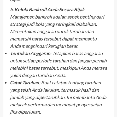
5. Kelola Bankroll Anda Secara Bijak
Manajemen bankroll adalah aspek penting dari
strategi judi bola yang seringkali diabaikan.
Menentukan anggaran untuk taruhan dan
mematuhi batas tersebut dapat membantu
Anda menghindari kerugian besar.
Tentukan Anggaran
: Tetapkan batas anggaran
untuk setiap periode taruhan dan jangan pernah
melebihi batas tersebut, meskipun Anda merasa
yakin dengan taruhan Anda.
Catat Taruhan
: Buat catatan tentang taruhan
yang telah Anda lakukan, termasuk hasil dan
jumlah yang dipertaruhkan. Ini membantu Anda
melacak performa dan membuat penyesuaian
jika diperlukan.