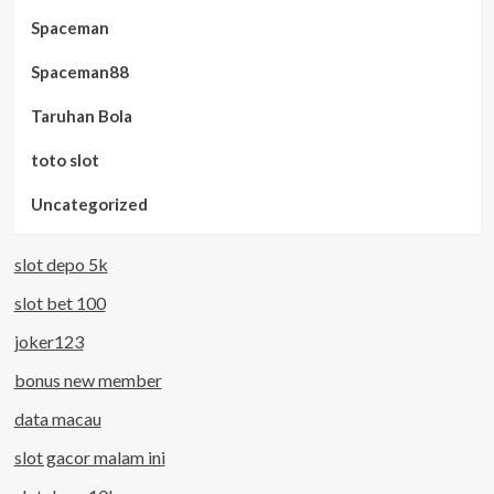
Spaceman
Spaceman88
Taruhan Bola
toto slot
Uncategorized
slot depo 5k
slot bet 100
joker123
bonus new member
data macau
slot gacor malam ini