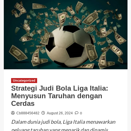
Uncategorized
Strategi Judi Bola Liga Italia:
Menyusun Taruhan dengan
Cerdas
0
Cb888456482
August 26, 2024
Dalam dunia judi bola, Liga Italia menawarkan
peluang taruhan yang menarik dan dinamis.