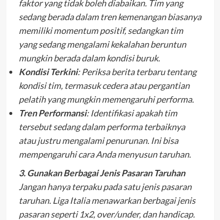
faktor yang tidak boleh diabaikan. Tim yang
sedang berada dalam tren kemenangan biasanya
memiliki momentum positif, sedangkan tim
yang sedang mengalami kekalahan beruntun
mungkin berada dalam kondisi buruk.
Kondisi Terkini
: Periksa berita terbaru tentang
kondisi tim, termasuk cedera atau pergantian
pelatih yang mungkin memengaruhi performa.
Tren Performansi
: Identifikasi apakah tim
tersebut sedang dalam performa terbaiknya
atau justru mengalami penurunan. Ini bisa
mempengaruhi cara Anda menyusun taruhan.
3. Gunakan Berbagai Jenis Pasaran Taruhan
Jangan hanya terpaku pada satu jenis pasaran
taruhan. Liga Italia menawarkan berbagai jenis
pasaran seperti 1x2, over/under, dan handicap.