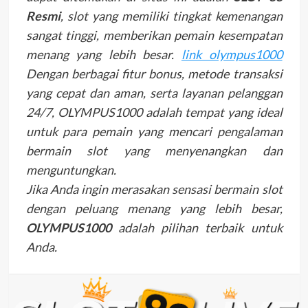
Resmi
, slot yang memiliki tingkat kemenangan
sangat tinggi, memberikan pemain kesempatan
menang yang lebih besar.
link olympus1000
Dengan berbagai fitur bonus, metode transaksi
yang cepat dan aman, serta layanan pelanggan
24/7, OLYMPUS1000 adalah tempat yang ideal
untuk para pemain yang mencari pengalaman
bermain slot yang menyenangkan dan
menguntungkan.
Jika Anda ingin merasakan sensasi bermain slot
dengan peluang menang yang lebih besar,
OLYMPUS1000
adalah pilihan terbaik untuk
Anda.