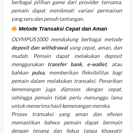
berbagai pilihan game dari provider ternama,
pemain dapat menikmati variasi permainan
yang seru dan penuh tantangan.
Metode Transaksi Cepat dan Aman
OLYMPUS1000 mendukung berbagai metode
deposit dan withdrawal
yang cepat, aman, dan
mudah. Pemain dapat melakukan deposit
menggunakan
transfer bank
,
e-wallet
, atau
bahkan
pulsa
, memberikan fleksibilitas bagi
pemain dalam melakukan transaksi. Penarikan
kemenangan juga diproses dengan cepat,
sehingga pemain tidak perlu menunggu lama
untuk menerima hasil kemenangan mereka.
Proses transaksi yang aman dan efisien
memastikan bahwa pemain dapat bermain
dengan tenang dan fokus tanpa khawatir