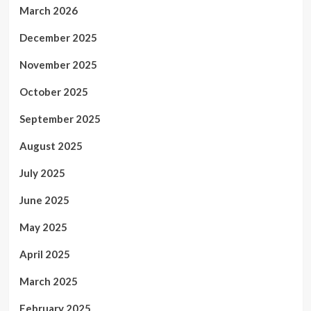
March 2026
December 2025
November 2025
October 2025
September 2025
August 2025
July 2025
June 2025
May 2025
April 2025
March 2025
February 2025