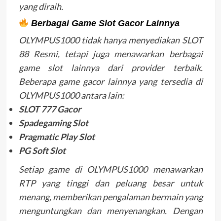
yang diraih.
Berbagai Game Slot Gacor Lainnya
OLYMPUS1000 tidak hanya menyediakan SLOT
88 Resmi, tetapi juga menawarkan berbagai
game slot lainnya dari provider terbaik.
Beberapa game gacor lainnya yang tersedia di
OLYMPUS1000 antara lain:
SLOT 777 Gacor
Spadegaming Slot
Pragmatic Play Slot
PG Soft Slot
Setiap game di OLYMPUS1000 menawarkan
RTP yang tinggi dan peluang besar untuk
menang, memberikan pengalaman bermain yang
menguntungkan dan menyenangkan. Dengan