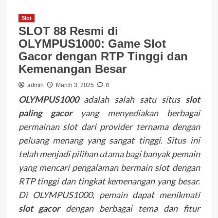
Slot
SLOT 88 Resmi di
OLYMPUS1000: Game Slot
Gacor dengan RTP Tinggi dan
Kemenangan Besar
0
admin
March 3, 2025
OLYMPUS1000
adalah salah satu situs
slot
paling gacor
yang menyediakan berbagai
permainan slot dari provider ternama dengan
peluang menang yang sangat tinggi. Situs ini
telah menjadi pilihan utama bagi banyak pemain
yang mencari pengalaman bermain slot dengan
RTP tinggi dan tingkat kemenangan yang besar.
Di OLYMPUS1000, pemain dapat menikmati
slot gacor
dengan berbagai tema dan fitur