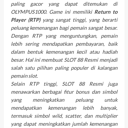
paling gacor yang dapat ditemukan di
OLYMPUS1000. Game ini memiliki
Return to
Player (RTP)
yang sangat tinggi, yang berarti
peluang kemenangan bagi pemain sangat besar.
Dengan RTP yang menguntungkan, pemain
lebih sering mendapatkan pembayaran, baik
dalam bentuk kemenangan kecil atau hadiah
besar. Hal ini membuat SLOT 88 Resmi menjadi
salah satu pilihan paling populer di kalangan
pemain slot.
Selain RTP tinggi, SLOT 88 Resmi juga
menawarkan berbagai fitur bonus dan simbol
yang meningkatkan peluang untuk
mendapatkan kemenangan lebih banyak,
termasuk simbol wild, scatter, dan multiplier
yang dapat meningkatkan jumlah kemenangan