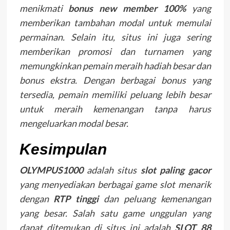
menikmati
bonus new member 100%
yang
memberikan tambahan modal untuk memulai
permainan. Selain itu, situs ini juga sering
memberikan promosi dan turnamen yang
memungkinkan pemain meraih hadiah besar dan
bonus ekstra. Dengan berbagai bonus yang
tersedia, pemain memiliki peluang lebih besar
untuk meraih kemenangan tanpa harus
mengeluarkan modal besar.
Kesimpulan
OLYMPUS1000
adalah situs
slot paling gacor
yang menyediakan berbagai game slot menarik
dengan
RTP tinggi
dan peluang kemenangan
yang besar. Salah satu game unggulan yang
dapat ditemukan di situs ini adalah
SLOT 88