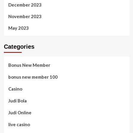
December 2023
November 2023
May 2023
Categories
Bonus New Member
bonus new member 100
Casino
Judi Bola
Judi Online
live casino