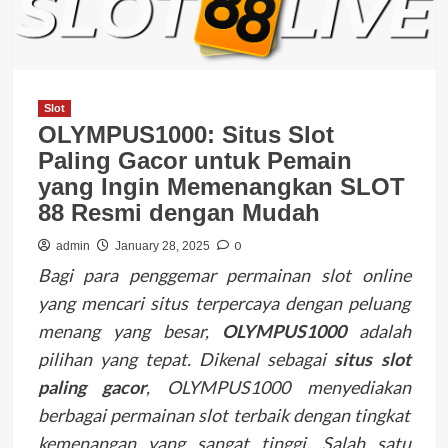
Slot
OLYMPUS1000: Situs Slot
Paling Gacor untuk Pemain
yang Ingin Memenangkan SLOT
88 Resmi dengan Mudah
0
admin
January 28, 2025
Bagi para penggemar permainan slot online
yang mencari situs terpercaya dengan peluang
menang yang besar,
OLYMPUS1000
adalah
pilihan yang tepat. Dikenal sebagai
situs slot
paling gacor
, OLYMPUS1000 menyediakan
berbagai permainan slot terbaik dengan tingkat
kemenangan yang sangat tinggi. Salah satu