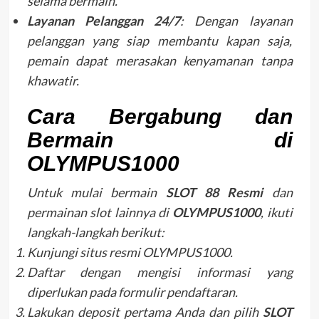
selama bermain.
Layanan Pelanggan 24/7
: Dengan layanan
pelanggan yang siap membantu kapan saja,
pemain dapat merasakan kenyamanan tanpa
khawatir.
Cara Bergabung dan
Bermain di
OLYMPUS1000
Untuk mulai bermain
SLOT 88 Resmi
dan
permainan slot lainnya di
OLYMPUS1000
, ikuti
langkah-langkah berikut:
Kunjungi situs resmi OLYMPUS1000.
Daftar dengan mengisi informasi yang
diperlukan pada formulir pendaftaran.
Lakukan deposit pertama Anda dan pilih
SLOT