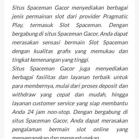
Situs Spaceman Gacor menyediakan berbagai
jenis permainan slot dari provider Pragmatic
Play, termasuk Slot Spaceman. Dengan
bergabung di situs Spaceman Gacor, Anda dapat
merasakan sensasi bermain Slot Spaceman
dengan kualitas grafis yang memukau dan
tingkat kemenangan yang tinggi.
Situs Spaceman Gacor juga menyediakan
berbagai fasilitas dan layanan terbaik untuk
para membernya, mulai dari proses deposit dan
withdraw yang cepat dan mudah, hingga
layanan customer service yang siap membantu
Anda 24 jam non-stop. Dengan bergabung di
situs Spaceman Gacor, Anda dapat merasakan
pengalaman bermain slot online yang
menyenangkan dan menguntungkan.