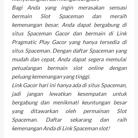
Bagi Anda yang ingin merasakan sensasi
bermain Slot Spaceman dan meraih
kemenangan besar, Anda dapat bergabung di
situs Spaceman Gacor dan bermain di Link
Pragmatic Play Gacor yang hanya tersedia di
situs Spaceman. Dengan daftar Spaceman yang
mudah dan cepat, Anda dapat segera memulai
petualangan bermain slot online dengan
peluang kemenangan yang tinggi.
Link Gacor hari ini hanya ada di situs Spaceman,
jadi jangan lewatkan kesempatan untuk
bergabung dan menikmati keuntungan besar
yang ditawarkan oleh permainan Slot
Spaceman. Daftar sekarang dan raih
kemenangan Anda di Link Spaceman slot!