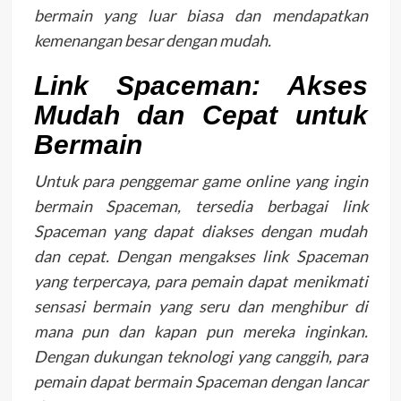
bermain yang luar biasa dan mendapatkan
kemenangan besar dengan mudah.
Link Spaceman: Akses
Mudah dan Cepat untuk
Bermain
Untuk para penggemar game online yang ingin
bermain Spaceman, tersedia berbagai link
Spaceman yang dapat diakses dengan mudah
dan cepat. Dengan mengakses link Spaceman
yang terpercaya, para pemain dapat menikmati
sensasi bermain yang seru dan menghibur di
mana pun dan kapan pun mereka inginkan.
Dengan dukungan teknologi yang canggih, para
pemain dapat bermain Spaceman dengan lancar