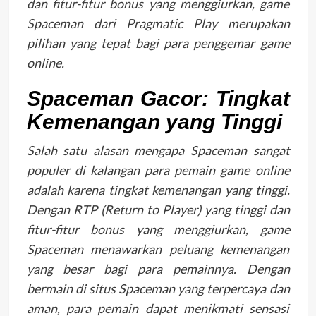
dan fitur-fitur bonus yang menggiurkan, game
Spaceman dari Pragmatic Play merupakan
pilihan yang tepat bagi para penggemar game
online.
Spaceman Gacor: Tingkat
Kemenangan yang Tinggi
Salah satu alasan mengapa Spaceman sangat
populer di kalangan para pemain game online
adalah karena tingkat kemenangan yang tinggi.
Dengan RTP (Return to Player) yang tinggi dan
fitur-fitur bonus yang menggiurkan, game
Spaceman menawarkan peluang kemenangan
yang besar bagi para pemainnya. Dengan
bermain di situs Spaceman yang terpercaya dan
aman, para pemain dapat menikmati sensasi