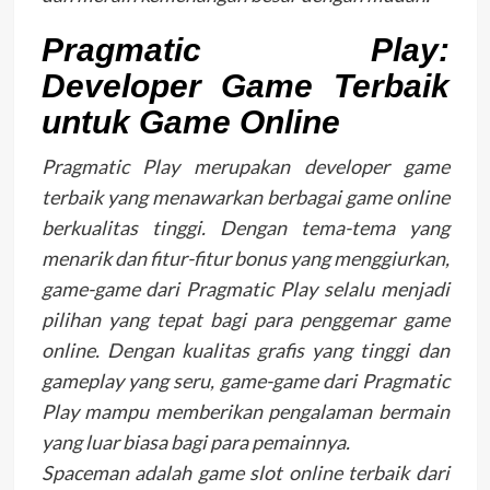
Pragmatic Play:
Developer Game Terbaik
untuk Game Online
Pragmatic Play merupakan developer game
terbaik yang menawarkan berbagai game online
berkualitas tinggi. Dengan tema-tema yang
menarik dan fitur-fitur bonus yang menggiurkan,
game-game dari Pragmatic Play selalu menjadi
pilihan yang tepat bagi para penggemar game
online. Dengan kualitas grafis yang tinggi dan
gameplay yang seru, game-game dari Pragmatic
Play mampu memberikan pengalaman bermain
yang luar biasa bagi para pemainnya.
Spaceman adalah game slot online terbaik dari