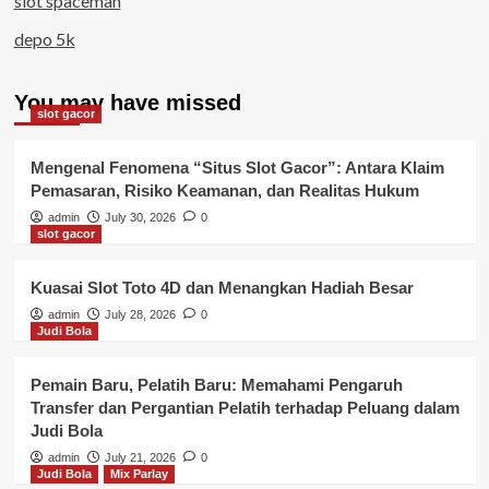
slot spaceman
depo 5k
You may have missed
slot gacor
Mengenal Fenomena “Situs Slot Gacor”: Antara Klaim
Pemasaran, Risiko Keamanan, dan Realitas Hukum
admin
July 30, 2026
0
slot gacor
Kuasai Slot Toto 4D dan Menangkan Hadiah Besar
admin
July 28, 2026
0
Judi Bola
Pemain Baru, Pelatih Baru: Memahami Pengaruh
Transfer dan Pergantian Pelatih terhadap Peluang dalam
Judi Bola
admin
July 21, 2026
0
Judi Bola
Mix Parlay