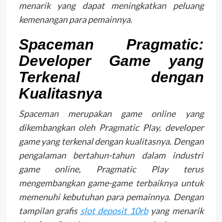
menarik yang dapat meningkatkan peluang
kemenangan para pemainnya.
Spaceman Pragmatic:
Developer Game yang
Terkenal dengan
Kualitasnya
Spaceman merupakan game online yang
dikembangkan oleh Pragmatic Play, developer
game yang terkenal dengan kualitasnya. Dengan
pengalaman bertahun-tahun dalam industri
game online, Pragmatic Play terus
mengembangkan game-game terbaiknya untuk
memenuhi kebutuhan para pemainnya. Dengan
tampilan grafis
slot deposit 10rb
yang menarik