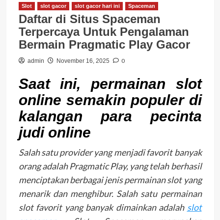
Slot
slot gacor
slot gacor hari ini
Spaceman
Daftar di Situs Spaceman
Terpercaya Untuk Pengalaman
Bermain Pragmatic Play Gacor
0
admin
November 16, 2025
Saat ini, permainan slot
online semakin populer di
kalangan para pecinta
judi online
Salah satu provider yang menjadi favorit banyak
orang adalah Pragmatic Play, yang telah berhasil
menciptakan berbagai jenis permainan slot yang
menarik dan menghibur. Salah satu permainan
slot favorit yang banyak dimainkan adalah
slot