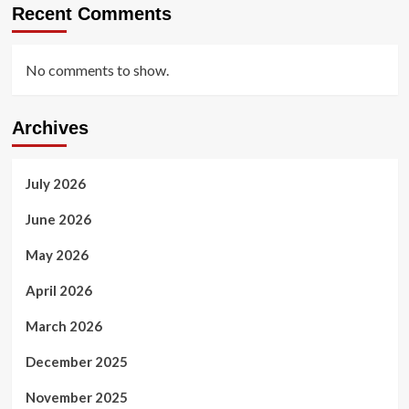
Recent Comments
No comments to show.
Archives
July 2026
June 2026
May 2026
April 2026
March 2026
December 2025
November 2025