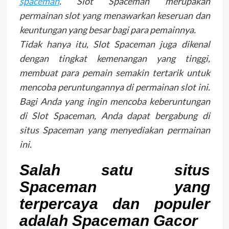
spaceman
. Slot Spaceman merupakan
permainan slot yang menawarkan keseruan dan
keuntungan yang besar bagi para pemainnya.
Tidak hanya itu, Slot Spaceman juga dikenal
dengan tingkat kemenangan yang tinggi,
membuat para pemain semakin tertarik untuk
mencoba peruntungannya di permainan slot ini.
Bagi Anda yang ingin mencoba keberuntungan
di Slot Spaceman, Anda dapat bergabung di
situs Spaceman yang menyediakan permainan
ini.
Salah satu situs
Spaceman yang
terpercaya dan populer
adalah Spaceman Gacor