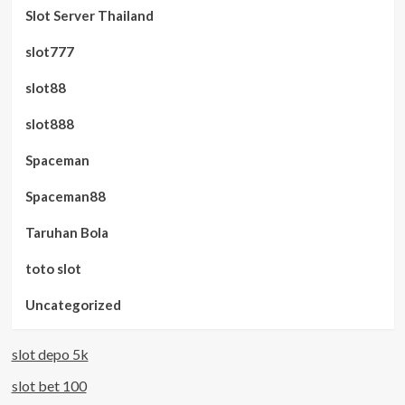
Slot Server Thailand
slot777
slot88
slot888
Spaceman
Spaceman88
Taruhan Bola
toto slot
Uncategorized
slot depo 5k
slot bet 100