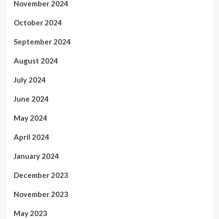
November 2024
October 2024
September 2024
August 2024
July 2024
June 2024
May 2024
April 2024
January 2024
December 2023
November 2023
May 2023