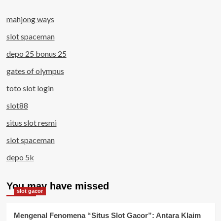
mahjong ways
slot spaceman
depo 25 bonus 25
gates of olympus
toto slot login
slot88
situs slot resmi
slot spaceman
depo 5k
You may have missed
slot gacor
Mengenal Fenomena “Situs Slot Gacor”: Antara Klaim