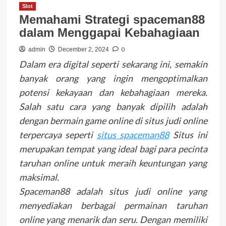
Slot
Memahami Strategi spaceman88
dalam Menggapai Kebahagiaan
0
admin
December 2, 2024
Dalam era digital seperti sekarang ini, semakin
banyak orang yang ingin mengoptimalkan
potensi kekayaan dan kebahagiaan mereka.
Salah satu cara yang banyak dipilih adalah
dengan bermain game online di situs judi online
terpercaya seperti
situs spaceman88
Situs ini
merupakan tempat yang ideal bagi para pecinta
taruhan online untuk meraih keuntungan yang
maksimal.
Spaceman88 adalah situs judi online yang
menyediakan berbagai permainan taruhan
online yang menarik dan seru. Dengan memiliki