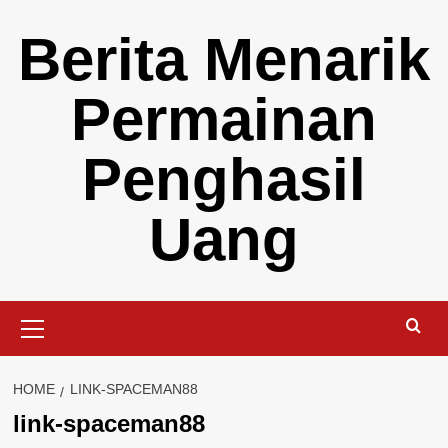
Skip
Berita Menarik
to
content
Permainan
Penghasil
Uang
Primary
Menu
HOME
LINK-SPACEMAN88
link-spaceman88