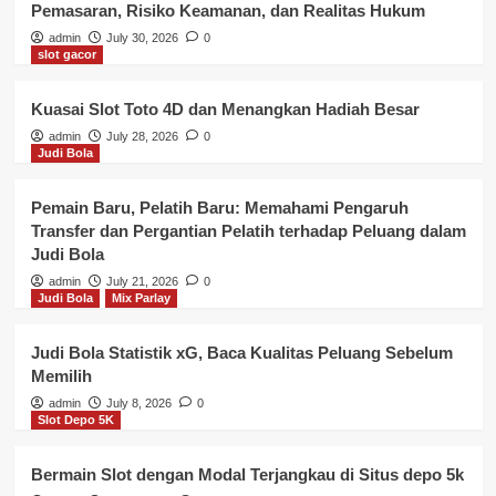
Pemasaran, Risiko Keamanan, dan Realitas Hukum
admin
July 30, 2026
0
slot gacor
Kuasai Slot Toto 4D dan Menangkan Hadiah Besar
admin
July 28, 2026
0
Judi Bola
Pemain Baru, Pelatih Baru: Memahami Pengaruh
Transfer dan Pergantian Pelatih terhadap Peluang dalam
Judi Bola
admin
July 21, 2026
0
Judi Bola
Mix Parlay
Judi Bola Statistik xG, Baca Kualitas Peluang Sebelum
Memilih
admin
July 8, 2026
0
Slot Depo 5K
Bermain Slot dengan Modal Terjangkau di Situs depo 5k