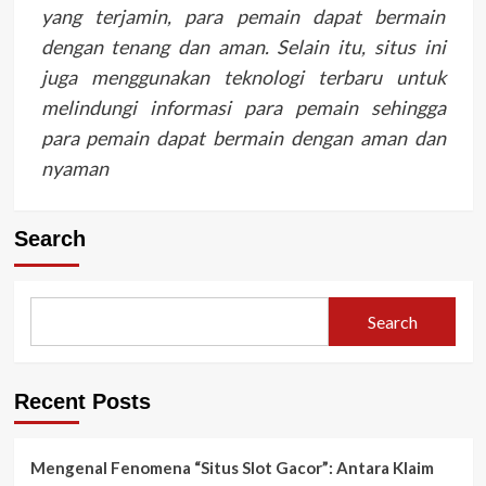
yang terjamin, para pemain dapat bermain
dengan tenang dan aman. Selain itu, situs ini
juga menggunakan teknologi terbaru untuk
melindungi informasi para pemain sehingga
para pemain dapat bermain dengan aman dan
nyaman
Search
Search
Recent Posts
Mengenal Fenomena “Situs Slot Gacor”: Antara Klaim