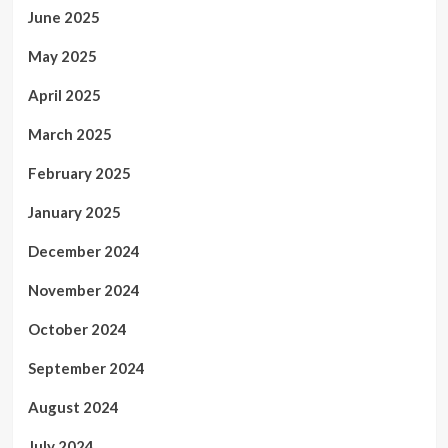
June 2025
May 2025
April 2025
March 2025
February 2025
January 2025
December 2024
November 2024
October 2024
September 2024
August 2024
July 2024