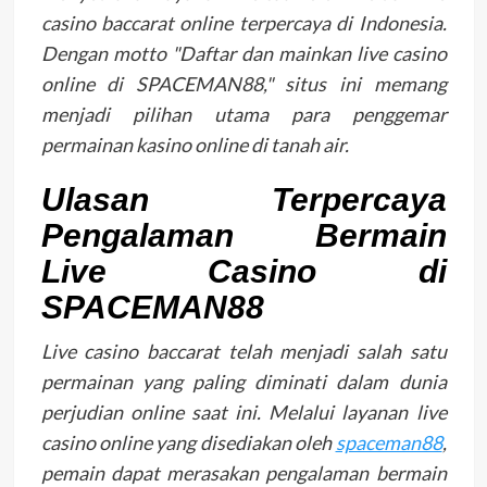
casino baccarat online terpercaya di Indonesia.
Dengan motto "Daftar dan mainkan live casino
online di SPACEMAN88," situs ini memang
menjadi pilihan utama para penggemar
permainan kasino online di tanah air.
Ulasan Terpercaya
Pengalaman Bermain
Live Casino di
SPACEMAN88
Live casino baccarat telah menjadi salah satu
permainan yang paling diminati dalam dunia
perjudian online saat ini. Melalui layanan live
casino online yang disediakan oleh
spaceman88
,
pemain dapat merasakan pengalaman bermain