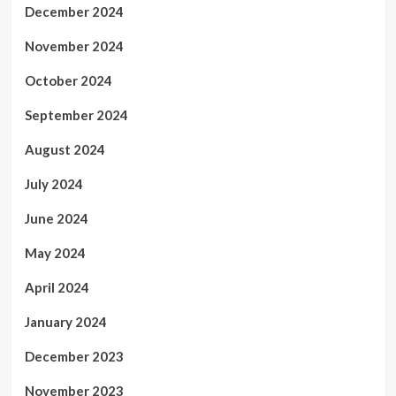
December 2024
November 2024
October 2024
September 2024
August 2024
July 2024
June 2024
May 2024
April 2024
January 2024
December 2023
November 2023