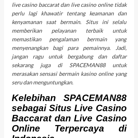
live casino baccarat dan live casino online tidak
perlu lagi khawatir tentang keamanan dan
kenyamanan saat bermain. Situs ini selalu
memberikan pelayanan terbaik untuk
memastikan pengalaman bermain yang
menyenangkan bagi para pemainnya. Jadi,
jangan ragu untuk bergabung dan daftar
sekarang juga di SPACEMAN88 untuk
merasakan sensasi bermain kasino online yang
seru dan menguntungkan.
Kelebihan SPACEMAN88
sebagai Situs Live Casino
Baccarat dan Live Casino
Online Terpercaya di