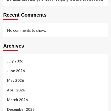
Recent Comments
No comments to show.
Archives
July 2026
June 2026
May 2026
April 2026
March 2026
December 2025