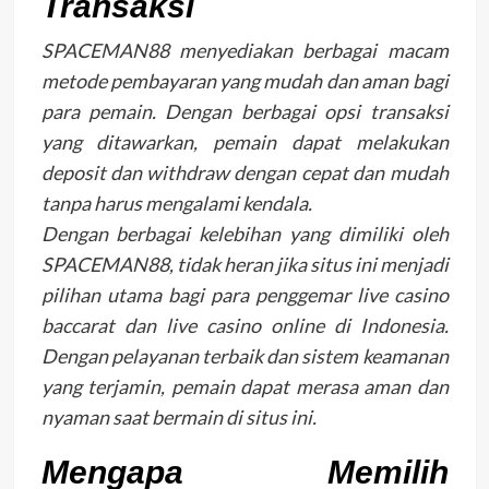
Transaksi
SPACEMAN88 menyediakan berbagai macam
metode pembayaran yang mudah dan aman bagi
para pemain. Dengan berbagai opsi transaksi
yang ditawarkan, pemain dapat melakukan
deposit dan withdraw dengan cepat dan mudah
tanpa harus mengalami kendala.
Dengan berbagai kelebihan yang dimiliki oleh
SPACEMAN88, tidak heran jika situs ini menjadi
pilihan utama bagi para penggemar live casino
baccarat dan live casino online di Indonesia.
Dengan pelayanan terbaik dan sistem keamanan
yang terjamin, pemain dapat merasa aman dan
nyaman saat bermain di situs ini.
Mengapa Memilih