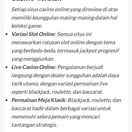
Setiap situs casino online yang direview di atas
memiliki keunggulan masing-masing dalam hal
koleksi game:
Variasi Slot Online
: Semua situs ini
menawarkan ratusan slot online dengan tema
yang berbeda-beda, termasuk jackpot progresif
yang menggiurkan.
Live Casino Online
: Pengalaman berjudi
langsung dengan dealer sungguhan adalah daya
tarik utama, dengan variasi permainan live
seperti blackjack, roulette, dan baccarat.
Permainan Meja Klasik
: Blackjack, roulette, dan
baccarat hadir dalam berbagai variasi untuk
memenuhi selera pemain yang mencari
tantangan strategis.