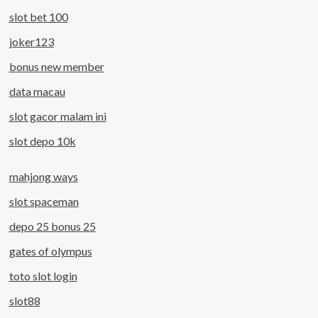
slot bet 100
joker123
bonus new member
data macau
slot gacor malam ini
slot depo 10k
mahjong ways
slot spaceman
depo 25 bonus 25
gates of olympus
toto slot login
slot88