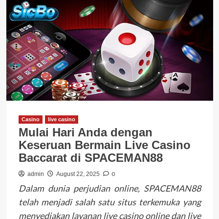
Casino
live casino
Mulai Hari Anda dengan
Keseruan Bermain Live Casino
Baccarat di SPACEMAN88
0
admin
August 22, 2025
Dalam dunia perjudian online, SPACEMAN88
telah menjadi salah satu situs terkemuka yang
menyediakan layanan live casino online dan live