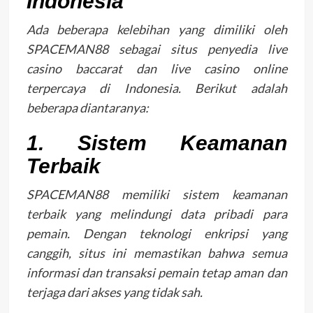
Indonesia
Ada beberapa kelebihan yang dimiliki oleh
SPACEMAN88 sebagai situs penyedia live
casino baccarat dan live casino online
terpercaya di Indonesia. Berikut adalah
beberapa diantaranya:
1. Sistem Keamanan
Terbaik
SPACEMAN88 memiliki sistem keamanan
terbaik yang melindungi data pribadi para
pemain. Dengan teknologi enkripsi yang
canggih, situs ini memastikan bahwa semua
informasi dan transaksi pemain tetap aman dan
terjaga dari akses yang tidak sah.