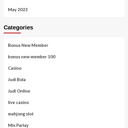
May 2023
Categories
Bonus New Member
bonus new member 100
Casino
Judi Bola
Judi Online
live casino
mahjong slot
Mix Parlay