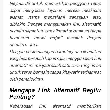
Neymar88 untuk memastikan pengguna tetap
dapat mengakses layanan mereka meskipun
alamat utama mengalami gangguan atau
diblokir. Dengan menggunakan link alternatif,
pemain dapat terus menikmati permainan tanpa
hambatan, meski terjadi masalah dengan
domain utama.
Dengan perkembangan teknologi dan kebijakan
yang bisa berubah kapan saja, menggunakan link
alternatif ini menjadi salah satu cara yang aman
untuk terus bermain tanpa khawatir terhambat
oleh pemblokiran.
Mengapa Link Alternatif Begitu
Penting?
Keberadaan link alternatif memberikan