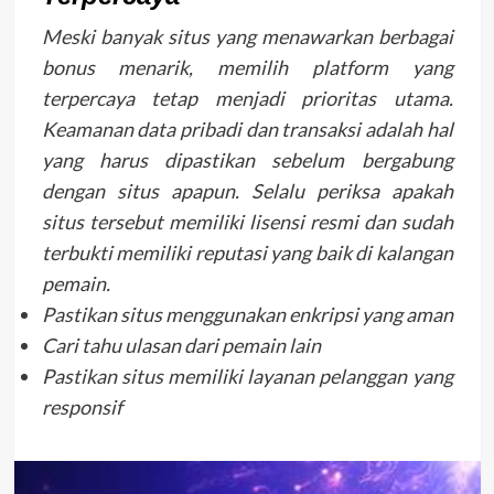
Meski banyak situs yang menawarkan berbagai
bonus menarik, memilih platform yang
terpercaya tetap menjadi prioritas utama.
Keamanan data pribadi dan transaksi adalah hal
yang harus dipastikan sebelum bergabung
dengan situs apapun. Selalu periksa apakah
situs tersebut memiliki lisensi resmi dan sudah
terbukti memiliki reputasi yang baik di kalangan
pemain.
Pastikan situs menggunakan enkripsi yang aman
Cari tahu ulasan dari pemain lain
Pastikan situs memiliki layanan pelanggan yang
responsif