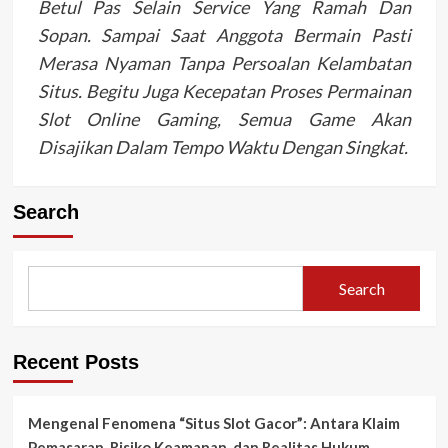
Betul Pas Selain Service Yang Ramah Dan
Sopan. Sampai Saat Anggota Bermain Pasti
Merasa Nyaman Tanpa Persoalan Kelambatan
Situs. Begitu Juga Kecepatan Proses Permainan
Slot Online Gaming, Semua Game Akan
Disajikan Dalam Tempo Waktu Dengan Singkat.
Search
Search
Recent Posts
Mengenal Fenomena “Situs Slot Gacor”: Antara Klaim
Pemasaran, Risiko Keamanan, dan Realitas Hukum