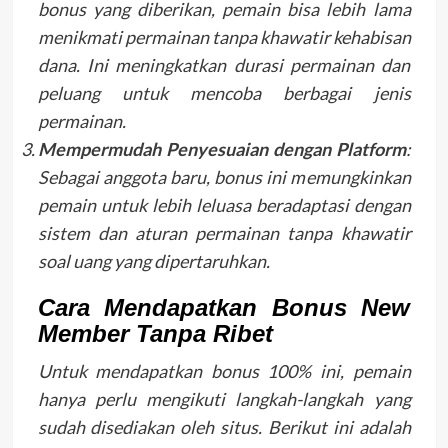
bonus yang diberikan, pemain bisa lebih lama
menikmati permainan tanpa khawatir kehabisan
dana. Ini meningkatkan durasi permainan dan
peluang untuk mencoba berbagai jenis
permainan.
Mempermudah Penyesuaian dengan Platform
:
Sebagai anggota baru, bonus ini memungkinkan
pemain untuk lebih leluasa beradaptasi dengan
sistem dan aturan permainan tanpa khawatir
soal uang yang dipertaruhkan.
Cara Mendapatkan Bonus New
Member Tanpa Ribet
Untuk mendapatkan bonus 100% ini, pemain
hanya perlu mengikuti langkah-langkah yang
sudah disediakan oleh situs. Berikut ini adalah