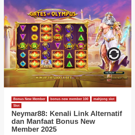
Bonus New Member
bonus new member 100
mahjong slot
Slot
Neymar88: Kenali Link Alternatif
dan Manfaat Bonus New
Member 2025