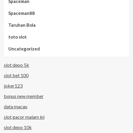
Spaceman
Spaceman88
Taruhan Bola
toto slot
Uncategorized
slot depo 5k
slot bet 100
joker123
bonus new member
data macau
slot gacor malam ini
slot depo 10k