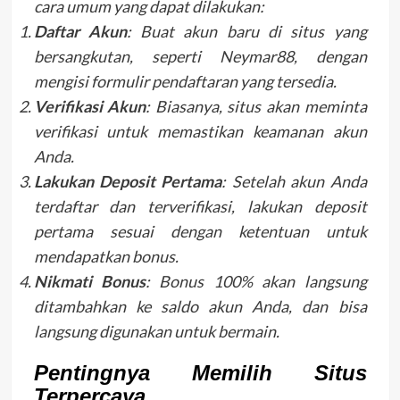
cara umum yang dapat dilakukan:
Daftar Akun
: Buat akun baru di situs yang
bersangkutan, seperti Neymar88, dengan
mengisi formulir pendaftaran yang tersedia.
Verifikasi Akun
: Biasanya, situs akan meminta
verifikasi untuk memastikan keamanan akun
Anda.
Lakukan Deposit Pertama
: Setelah akun Anda
terdaftar dan terverifikasi, lakukan deposit
pertama sesuai dengan ketentuan untuk
mendapatkan bonus.
Nikmati Bonus
: Bonus 100% akan langsung
ditambahkan ke saldo akun Anda, dan bisa
langsung digunakan untuk bermain.
Pentingnya Memilih Situs
Terpercaya