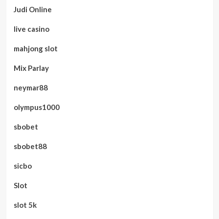
Judi Online
live casino
mahjong slot
Mix Parlay
neymar88
olympus1000
sbobet
sbobet88
sicbo
Slot
slot 5k