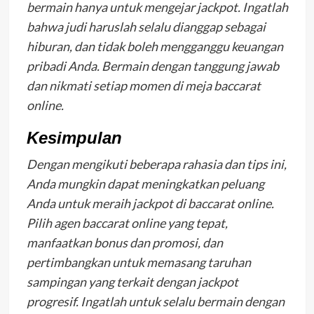
bermain hanya untuk mengejar jackpot. Ingatlah
bahwa judi haruslah selalu dianggap sebagai
hiburan, dan tidak boleh mengganggu keuangan
pribadi Anda. Bermain dengan tanggung jawab
dan nikmati setiap momen di meja baccarat
online.
Kesimpulan
Dengan mengikuti beberapa rahasia dan tips ini,
Anda mungkin dapat meningkatkan peluang
Anda untuk meraih jackpot di baccarat online.
Pilih agen baccarat online yang tepat,
manfaatkan bonus dan promosi, dan
pertimbangkan untuk memasang taruhan
sampingan yang terkait dengan jackpot
progresif. Ingatlah untuk selalu bermain dengan