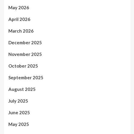
May 2026
April 2026
March 2026
December 2025
November 2025
October 2025
September 2025
August 2025
July 2025
June 2025
May 2025