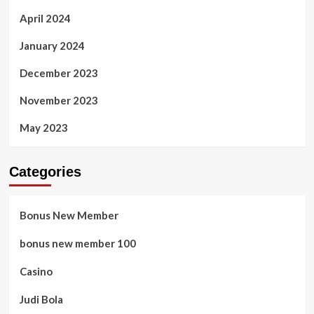
April 2024
January 2024
December 2023
November 2023
May 2023
Categories
Bonus New Member
bonus new member 100
Casino
Judi Bola