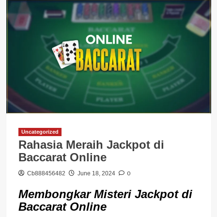
Uncategorized
Rahasia Meraih Jackpot di
Baccarat Online
0
Cb888456482
June 18, 2024
Membongkar Misteri Jackpot di
Baccarat Online