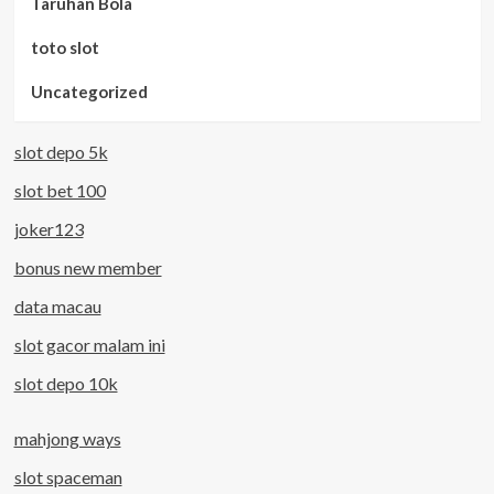
Taruhan Bola
toto slot
Uncategorized
slot depo 5k
slot bet 100
joker123
bonus new member
data macau
slot gacor malam ini
slot depo 10k
mahjong ways
slot spaceman