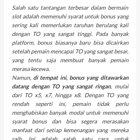
Salah satu tantangan terbesar dalam bermain
slot adalah memenuhi syarat untuk bonus yang
sering kali memerlukan taruhan berulang kali
dengan TO yang sangat tinggi. Pada banyak
platform, bonus biasanya baru bisa dicairkan
setelah pemain mencapai TO yang sangat besar,
yang tentu saja membuat banyak pemain
merasa kecewa.
Namun,
di tempat ini, bonus yang ditawarkan
datang dengan TO yang sangat ringan
, mulai
dari TO x5, x7, hingga x8. Dengan TO yang
rendah seperti ini, pemain tidak perlu
menghabiskan banyak modal untuk memenuhi
syarat bonus dan bisa segera merasakan
manfaat dari setiap kemenangan yang mereka
raih. Ini adalah salah satu cara untuk