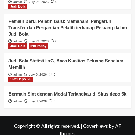
admin
July 28, 2026
0
Judi Bola
Pemain Baru, Pelatih Baru: Memahami Pengaruh
Transfer dan Pergantian Pelatih terhadap Peluang dalam
Judi Bola
admin
July 21, 2026
0
Judi Bola
Mix Parlay
Judi Bola Statistik xG, Baca Kualitas Peluang Sebelum
Memilih
admin
July 8, 2026
0
Slot Depo 5K
Bermain Slot dengan Modal Terjangkau di Situs depo 5k
admin
July 3, 2026
0
Copyright © All rights reserved.
|
CoverNews
by AF
themes.