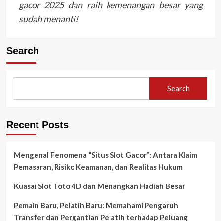
gacor 2025 dan raih kemenangan besar yang
sudah menanti!
Search
Search
Recent Posts
Mengenal Fenomena “Situs Slot Gacor”: Antara Klaim
Pemasaran, Risiko Keamanan, dan Realitas Hukum
Kuasai Slot Toto 4D dan Menangkan Hadiah Besar
Pemain Baru, Pelatih Baru: Memahami Pengaruh
Transfer dan Pergantian Pelatih terhadap Peluang