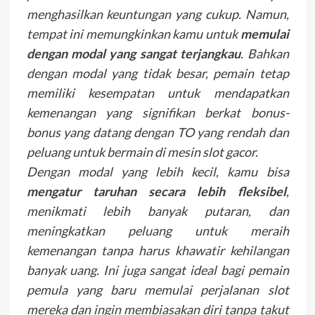
menghasilkan keuntungan yang cukup. Namun,
tempat ini memungkinkan kamu untuk
memulai
dengan modal yang sangat terjangkau
. Bahkan
dengan modal yang tidak besar, pemain tetap
memiliki kesempatan untuk mendapatkan
kemenangan yang signifikan berkat bonus-
bonus yang datang dengan TO yang rendah dan
peluang untuk bermain di mesin slot gacor.
Dengan modal yang lebih kecil, kamu bisa
mengatur taruhan secara lebih fleksibel
,
menikmati lebih banyak putaran, dan
meningkatkan peluang untuk meraih
kemenangan tanpa harus khawatir kehilangan
banyak uang. Ini juga sangat ideal bagi pemain
pemula yang baru memulai perjalanan slot
mereka dan ingin membiasakan diri tanpa takut