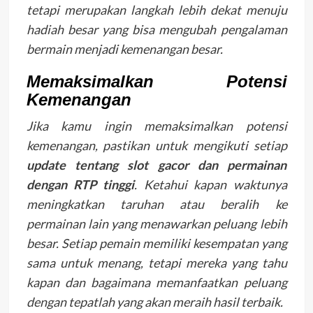
tetapi merupakan langkah lebih dekat menuju
hadiah besar yang bisa mengubah pengalaman
bermain menjadi kemenangan besar.
Memaksimalkan Potensi
Kemenangan
Jika kamu ingin memaksimalkan potensi
kemenangan, pastikan untuk mengikuti setiap
update tentang slot gacor dan permainan
dengan RTP tinggi
. Ketahui kapan waktunya
meningkatkan taruhan atau beralih ke
permainan lain yang menawarkan peluang lebih
besar. Setiap pemain memiliki kesempatan yang
sama untuk menang, tetapi mereka yang tahu
kapan dan bagaimana memanfaatkan peluang
dengan tepatlah yang akan meraih hasil terbaik.