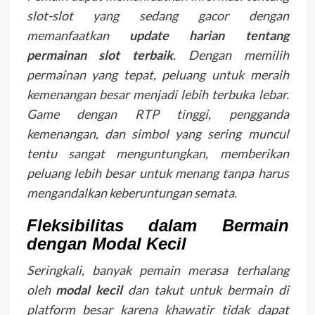
slot-slot yang sedang gacor dengan
memanfaatkan
update harian tentang
permainan slot terbaik
. Dengan memilih
permainan yang tepat, peluang untuk meraih
kemenangan besar menjadi lebih terbuka lebar.
Game dengan RTP tinggi, pengganda
kemenangan, dan simbol yang sering muncul
tentu sangat menguntungkan, memberikan
peluang lebih besar untuk menang tanpa harus
mengandalkan keberuntungan semata.
Fleksibilitas dalam Bermain
dengan Modal Kecil
Seringkali, banyak pemain merasa terhalang
oleh
modal kecil
dan takut untuk bermain di
platform besar karena khawatir tidak dapat