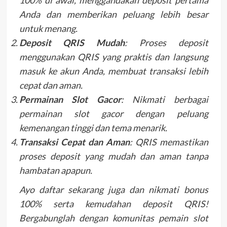
Anda dan memberikan peluang lebih besar
untuk menang.
Deposit QRIS Mudah
: Proses deposit
menggunakan QRIS yang praktis dan langsung
masuk ke akun Anda, membuat transaksi lebih
cepat dan aman.
Permainan Slot Gacor
: Nikmati berbagai
permainan slot gacor dengan peluang
kemenangan tinggi dan tema menarik.
Transaksi Cepat dan Aman
: QRIS memastikan
proses deposit yang mudah dan aman tanpa
hambatan apapun.
Ayo daftar sekarang juga dan nikmati bonus
100% serta kemudahan deposit QRIS!
Bergabunglah dengan komunitas pemain slot