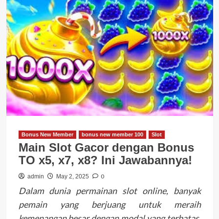
Bonus New Member
bonus new member 100
Slot
Main Slot Gacor dengan Bonus
TO x5, x7, x8? Ini Jawabannya!
0
admin
May 2, 2025
Dalam dunia permainan slot online, banyak
pemain yang berjuang untuk meraih
kemenangan besar dengan modal yang terbatas.