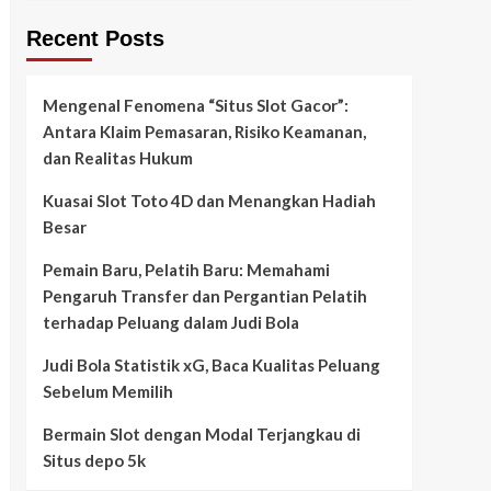
Recent Posts
Mengenal Fenomena “Situs Slot Gacor”:
Antara Klaim Pemasaran, Risiko Keamanan,
dan Realitas Hukum
Kuasai Slot Toto 4D dan Menangkan Hadiah
Besar
Pemain Baru, Pelatih Baru: Memahami
Pengaruh Transfer dan Pergantian Pelatih
terhadap Peluang dalam Judi Bola
Judi Bola Statistik xG, Baca Kualitas Peluang
Sebelum Memilih
Bermain Slot dengan Modal Terjangkau di
Situs depo 5k