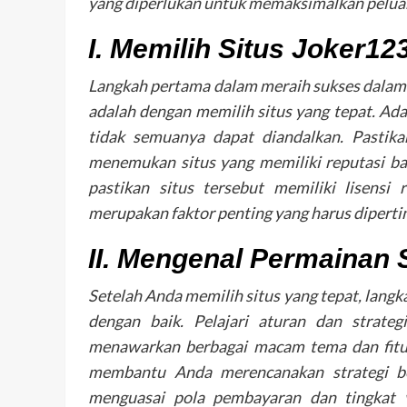
yang diperlukan untuk memaksimalkan pelua
I. Memilih Situs Joker12
Langkah pertama dalam meraih sukses dalam
adalah dengan memilih situs yang tepat. Ada 
tidak semuanya dapat diandalkan. Pastik
menemukan situs yang memiliki reputasi bai
pastikan situs tersebut memiliki lisensi 
merupakan faktor penting yang harus dipert
II. Mengenal Permainan 
Setelah Anda memilih situs yang tepat, lang
dengan baik. Pelajari aturan dan strate
menawarkan berbagai macam tema dan fitur 
membantu Anda merencanakan strategi ber
menguasai pola pembayaran dan tingkat v