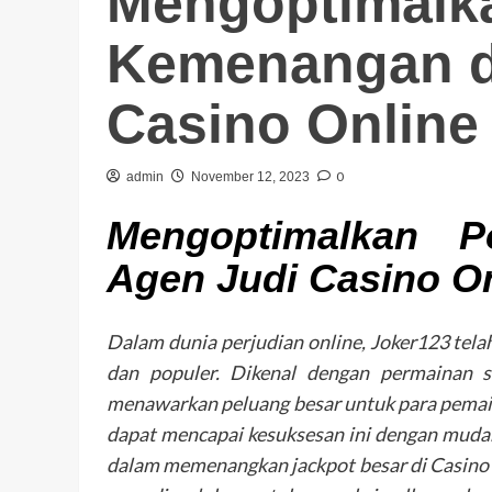
Mengoptimalka
Kemenangan d
Casino Online
0
admin
November 12, 2023
Mengoptimalkan P
Agen Judi Casino O
Dalam dunia perjudian online, Joker123 tela
dan populer. Dikenal dengan permainan s
menawarkan peluang besar untuk para pemai
dapat mencapai kesuksesan ini dengan mudah.
dalam memenangkan jackpot besar di Casino O