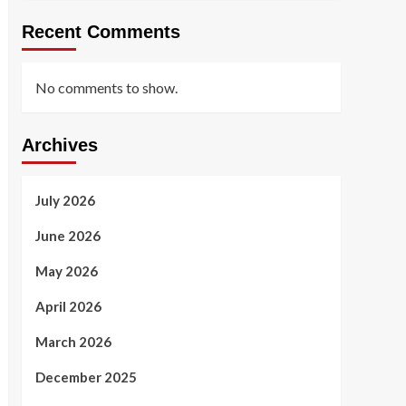
Recent Comments
No comments to show.
Archives
July 2026
June 2026
May 2026
April 2026
March 2026
December 2025