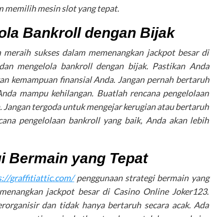
 memilih mesin slot yang tepat.
ola Bankroll dengan Bijak
am meraih sukses dalam memenangkan jackpot besar di
dan mengelola bankroll dengan bijak. Pastikan Anda
an kemampuan finansial Anda. Jangan pernah bertaruh
 Anda mampu kehilangan. Buatlah rencana pengelolaan
in. Jangan tergoda untuk mengejar kerugian atau bertaruh
ana pengelolaan bankroll yang baik, Anda akan lebih
i Bermain yang Tepat
://graffitiattic.com/
penggunaan strategi bermain yang
menangkan jackpot besar di Casino Online Joker123.
rorganisir dan tidak hanya bertaruh secara acak. Ada