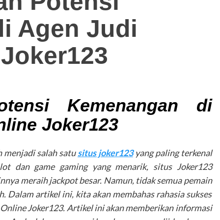
n Potensi
i Agen Judi
 Joker123
otensi Kemenangan di
nline Joker123
h menjadi salah satu
situs joker123
yang paling terkenal
lot dan game gaming yang menarik, situs Joker123
nnya meraih jackpot besar. Namun, tidak semua pemain
 Dalam artikel ini, kita akan membahas rahasia sukses
nline Joker123. Artikel ini akan memberikan informasi