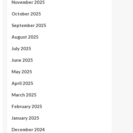
November 2025
October 2025
September 2025
August 2025
July 2025
June 2025
May 2025
April 2025
March 2025
February 2025
January 2025
December 2024