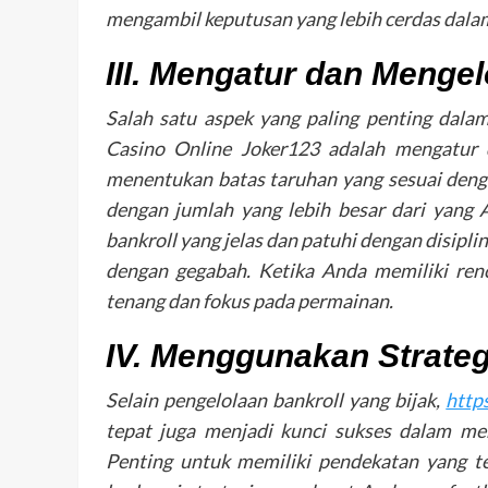
mengambil keputusan yang lebih cerdas dalam
III. Mengatur dan Mengel
Salah satu aspek yang paling penting dal
Casino Online Joker123 adalah mengatur 
menentukan batas taruhan yang sesuai deng
dengan jumlah yang lebih besar dari yang
bankroll yang jelas dan patuhi dengan disipl
dengan gegabah. Ketika Anda memiliki renc
tenang dan fokus pada permainan.
IV. Menggunakan Strateg
Selain pengelolaan bankroll yang bijak,
https
tepat juga menjadi kunci sukses dalam me
Penting untuk memiliki pendekatan yang te