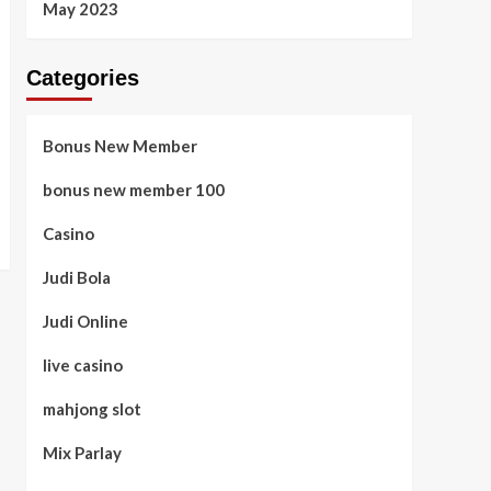
May 2023
Categories
Bonus New Member
bonus new member 100
Casino
Judi Bola
Judi Online
live casino
mahjong slot
Mix Parlay