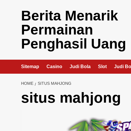
Skip
to
Berita Menarik
content
Permainan
Penghasil Uang
Sitemap
Casino
Judi Bola
Slot
Judi Bo
HOME
SITUS MAHJONG
situs mahjong