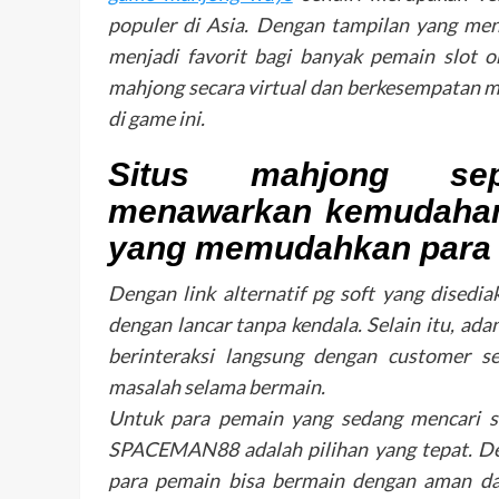
populer di Asia. Dengan tampilan yang mena
menjadi favorit bagi banyak pemain slot 
mahjong secara virtual dan berkesempatan m
di game ini.
Situs mahjong se
menawarkan kemudahan 
yang memudahkan para 
Dengan link alternatif pg soft yang dised
dengan lancar tanpa kendala. Selain itu, ad
berinteraksi langsung dengan customer s
masalah selama bermain.
Untuk para pemain yang sedang mencari s
SPACEMAN88 adalah pilihan yang tepat. Deng
para pemain bisa bermain dengan aman da