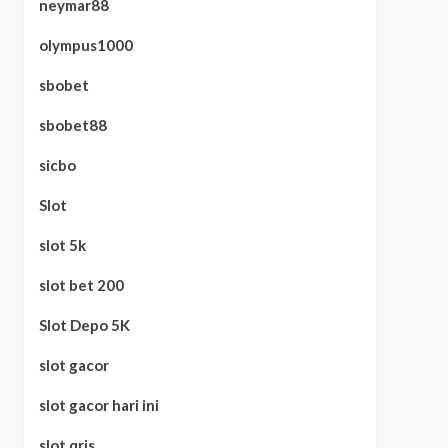
neymar88
olympus1000
sbobet
sbobet88
sicbo
Slot
slot 5k
slot bet 200
Slot Depo 5K
slot gacor
slot gacor hari ini
slot qris