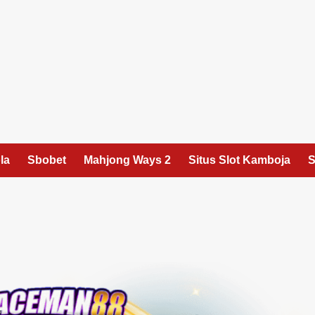
la
Sbobet
Mahjong Ways 2
Situs Slot Kamboja
S