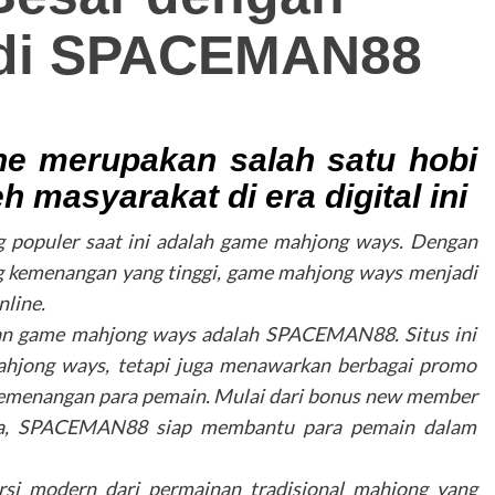
m di SPACEMAN88
ne merupakan salah satu hobi
h masyarakat di era digital ini
ng populer saat ini adalah game mahjong ways. Dengan
g kemenangan yang tinggi, game mahjong ways menjadi
nline.
akan game mahjong ways adalah SPACEMAN88. Situs ini
hjong ways, tetapi juga menawarkan berbagai promo
kemenangan para pemain. Mulai dari bonus new member
ma, SPACEMAN88 siap membantu para pemain dalam
si modern dari permainan tradisional mahjong yang