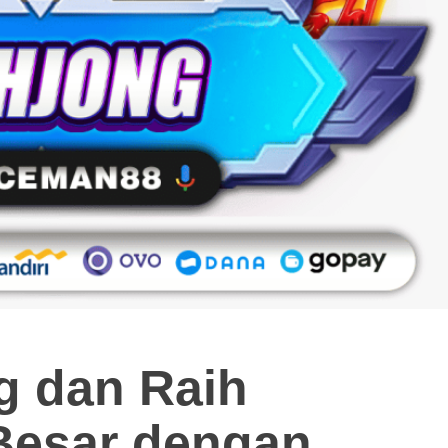
g dan Raih
esar dengan