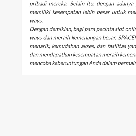
pribadi mereka. Selain itu, dengan adany
memiliki kesempatan lebih besar untuk m
ways.
Dengan demikian, bagi para pecinta slot onl
ways dan meraih kemenangan besar, SPACEM
menarik, kemudahan akses, dan fasilitas y
dan mendapatkan kesempatan meraih kemenang
mencoba keberuntungan Anda dalam bermai