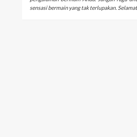
sensasi bermain yang tak terlupakan. Selama