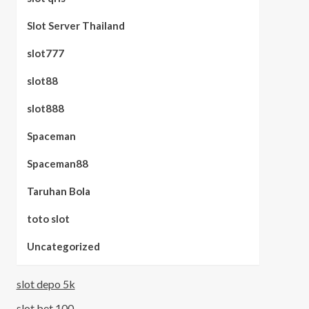
Slot Server Thailand
slot777
slot88
slot888
Spaceman
Spaceman88
Taruhan Bola
toto slot
Uncategorized
slot depo 5k
slot bet 100