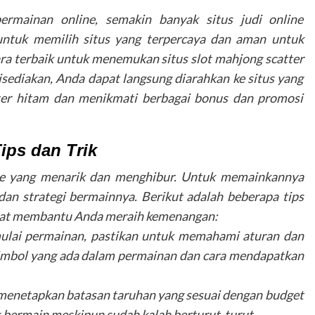
permainan online, semakin banyak situs judi online
untuk memilih situs yang terpercaya dan aman untuk
cara terbaik untuk menemukan situs slot mahjong scatter
isediakan, Anda dapat langsung diarahkan ke situs yang
ter hitam dan menikmati berbagai bonus dan promosi
ips dan Trik
ne yang menarik dan menghibur. Untuk memainkannya
an strategi bermainnya. Berikut adalah beberapa tips
apat membantu Anda meraih kemenangan:
ulai permainan, pastikan untuk memahami aturan dan
simbol yang ada dalam permainan dan cara mendapatkan
 menetapkan batasan taruhan yang sesuai dengan budget
s bermain meskipun sudah kalah berturut-turut.