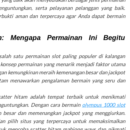
nguntungkan, serta pelayanan pelanggan yang baik.
erbukti aman dan terpercaya agar Anda dapat bermain
m: Mengapa Permainan Ini Begitu
salah satu permainan slot paling populer di kalangan
 konsep permainan yang menarik menjadi faktor utama
ngan kemungkinan meraih kemenangan besar dan jackpot
hitam menawarkan pengalaman bermain yang seru dan
scatter hitam adalah tempat terbaik untuk menikmati
nguntungkan. Dengan cara bermain
olympus 1000 slot
n besar dan memenangkan jackpot yang menggiurkan.
dan pilih situs yang terpercaya untuk memaksimalkan
tuk mencoba scatter hitam mahjong ways dan nikmati