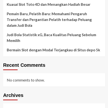
Kuasai Slot Toto 4D dan Menangkan Hadiah Besar
Pemain Baru, Pelatih Baru: Memahami Pengaruh
Transfer dan Pergantian Pelatih terhadap Peluang
dalam Judi Bola
Judi Bola Statistik xG, Baca Kualitas Peluang Sebelum
Memilih
Bermain Slot dengan Modal Terjangkau di Situs depo 5k
Recent Comments
No comments to show.
Archives