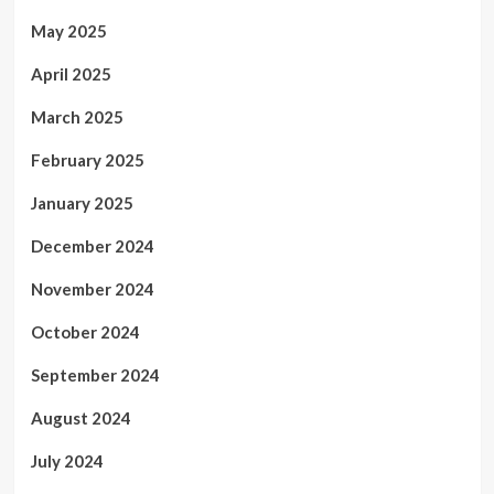
May 2025
April 2025
March 2025
February 2025
January 2025
December 2024
November 2024
October 2024
September 2024
August 2024
July 2024