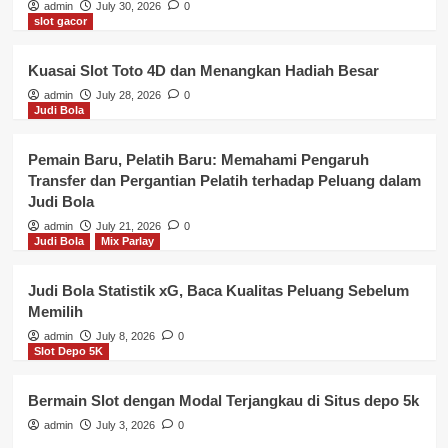
admin
July 30, 2026
0
slot gacor
Kuasai Slot Toto 4D dan Menangkan Hadiah Besar
admin
July 28, 2026
0
Judi Bola
Pemain Baru, Pelatih Baru: Memahami Pengaruh
Transfer dan Pergantian Pelatih terhadap Peluang dalam
Judi Bola
admin
July 21, 2026
0
Judi Bola
Mix Parlay
Judi Bola Statistik xG, Baca Kualitas Peluang Sebelum
Memilih
admin
July 8, 2026
0
Slot Depo 5K
Bermain Slot dengan Modal Terjangkau di Situs depo 5k
admin
July 3, 2026
0