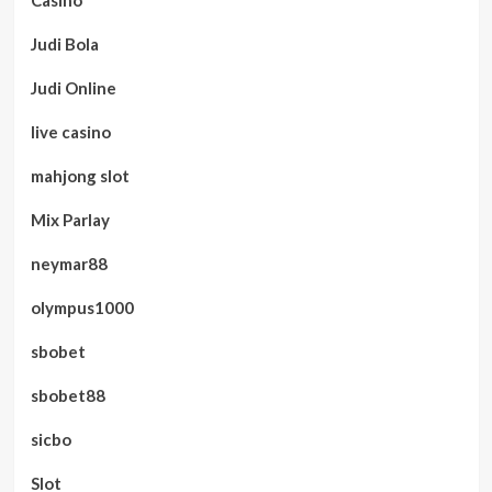
Casino
Judi Bola
Judi Online
live casino
mahjong slot
Mix Parlay
neymar88
olympus1000
sbobet
sbobet88
sicbo
Slot