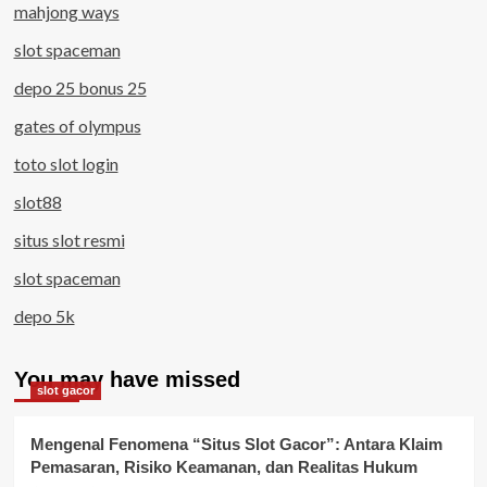
mahjong ways
slot spaceman
depo 25 bonus 25
gates of olympus
toto slot login
slot88
situs slot resmi
slot spaceman
depo 5k
You may have missed
slot gacor
Mengenal Fenomena “Situs Slot Gacor”: Antara Klaim
Pemasaran, Risiko Keamanan, dan Realitas Hukum