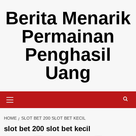
Skip
Berita Menarik
to
content
Permainan
Penghasil
Uang
Primary
Menu
HOME
SLOT BET 200 SLOT BET KECIL
slot bet 200 slot bet kecil