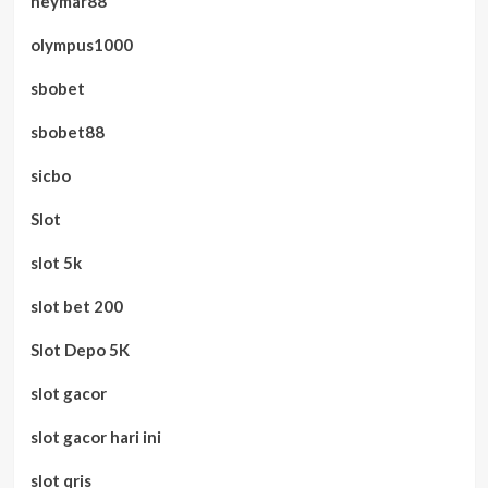
neymar88
olympus1000
sbobet
sbobet88
sicbo
Slot
slot 5k
slot bet 200
Slot Depo 5K
slot gacor
slot gacor hari ini
slot qris