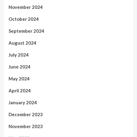
November 2024
October 2024
September 2024
August 2024
July 2024
June 2024
May 2024
April 2024
January 2024
December 2023
November 2023