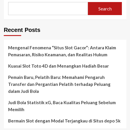
Search
Recent Posts
Mengenal Fenomena “Situs Slot Gacor”: Antara Klaim
Pemasaran, Risiko Keamanan, dan Realitas Hukum
Kuasai Slot Toto 4D dan Menangkan Hadiah Besar
Pemain Baru, Pelatih Baru: Memahami Pengaruh
Transfer dan Pergantian Pelatih terhadap Peluang
dalam Judi Bola
Judi Bola Statistik xG, Baca Kualitas Peluang Sebelum
Memilih
Bermain Slot dengan Modal Terjangkau di Situs depo 5k