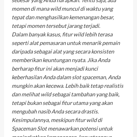
sebesar yang Anda harapkan. Tentu saja, ada
momen di mana wild muncul di waktu yang
tepat dan menghasilkan kemenangan besar,
tetapi momen tersebut jarang terjadi.
Dalam banyak kasus, fitur wild lebih terasa
seperti alat pemasaran untuk menarik pemain
daripada sebagai alat yang secara konsisten
memberikan keuntungan nyata. Jika Anda
berharap fitur ini akan menjadi kunci
keberhasilan Anda dalam slot spaceman, Anda
mungkin akan kecewa. Lebih baik tetap realistis
dan melihat wild sebagai tambahan yang baik,
tetapi bukan sebagai fitur utama yang akan
mengubah nasib Anda secara drastis.
Kesimpulannya, meskipun fitur wild di
Spaceman Slot menawarkan potensi untuk