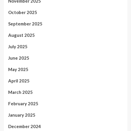
November 2025
October 2025
September 2025
August 2025
July 2025
June 2025
May 2025
April 2025
March 2025
February 2025
January 2025
December 2024