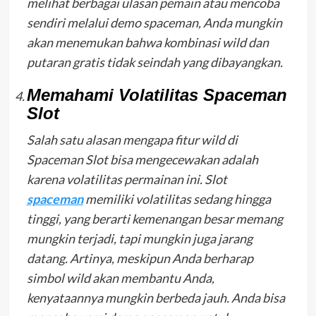
melihat berbagai ulasan pemain atau mencoba
sendiri melalui demo spaceman, Anda mungkin
akan menemukan bahwa kombinasi wild dan
putaran gratis tidak seindah yang dibayangkan.
Memahami Volatilitas Spaceman
Slot
Salah satu alasan mengapa fitur wild di
Spaceman Slot bisa mengecewakan adalah
karena volatilitas permainan ini. Slot
spaceman
memiliki volatilitas sedang hingga
tinggi, yang berarti kemenangan besar memang
mungkin terjadi, tapi mungkin juga jarang
datang. Artinya, meskipun Anda berharap
simbol wild akan membantu Anda,
kenyataannya mungkin berbeda jauh. Anda bisa