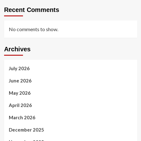
Recent Comments
No comments to show.
Archives
July 2026
June 2026
May 2026
April 2026
March 2026
December 2025