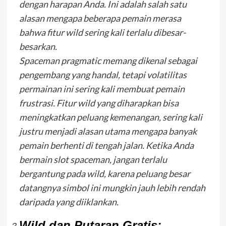
dengan harapan Anda. Ini adalah salah satu
alasan mengapa beberapa pemain merasa
bahwa fitur wild sering kali terlalu dibesar-
besarkan.
Spaceman pragmatic memang dikenal sebagai
pengembang yang handal, tetapi volatilitas
permainan ini sering kali membuat pemain
frustrasi. Fitur wild yang diharapkan bisa
meningkatkan peluang kemenangan, sering kali
justru menjadi alasan utama mengapa banyak
pemain berhenti di tengah jalan. Ketika Anda
bermain slot spaceman, jangan terlalu
bergantung pada wild, karena peluang besar
datangnya simbol ini mungkin jauh lebih rendah
daripada yang diiklankan.
Wild dan Putaran Gratis: