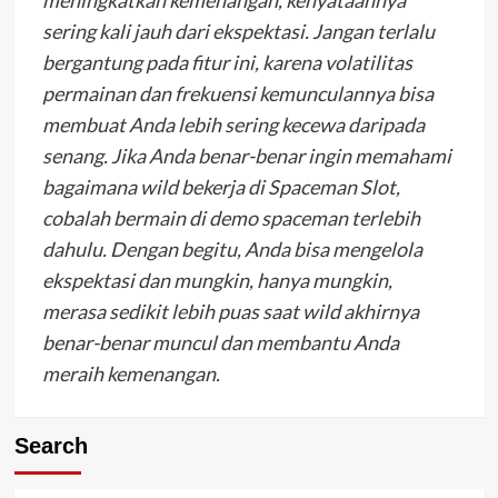
meningkatkan kemenangan, kenyataannya
sering kali jauh dari ekspektasi. Jangan terlalu
bergantung pada fitur ini, karena volatilitas
permainan dan frekuensi kemunculannya bisa
membuat Anda lebih sering kecewa daripada
senang. Jika Anda benar-benar ingin memahami
bagaimana wild bekerja di Spaceman Slot,
cobalah bermain di demo spaceman terlebih
dahulu. Dengan begitu, Anda bisa mengelola
ekspektasi dan mungkin, hanya mungkin,
merasa sedikit lebih puas saat wild akhirnya
benar-benar muncul dan membantu Anda
meraih kemenangan.
Search