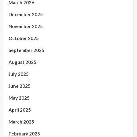
March 2026
December 2025
November 2025
October 2025
September 2025
August 2025
July 2025
June 2025
May 2025
April 2025
March 2025
February 2025