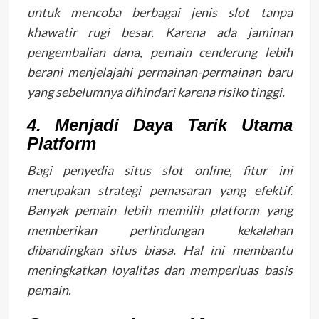
untuk mencoba berbagai jenis slot tanpa
khawatir rugi besar. Karena ada jaminan
pengembalian dana, pemain cenderung lebih
berani menjelajahi permainan-permainan baru
yang sebelumnya dihindari karena risiko tinggi.
4. Menjadi Daya Tarik Utama
Platform
Bagi penyedia situs slot online, fitur ini
merupakan strategi pemasaran yang efektif.
Banyak pemain lebih memilih platform yang
memberikan perlindungan kekalahan
dibandingkan situs biasa. Hal ini membantu
meningkatkan loyalitas dan memperluas basis
pemain.