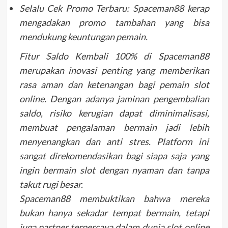
Selalu Cek Promo Terbaru: Spaceman88 kerap
mengadakan promo tambahan yang bisa
mendukung keuntungan pemain.
Fitur Saldo Kembali 100% di Spaceman88
merupakan inovasi penting yang memberikan
rasa aman dan ketenangan bagi pemain slot
online. Dengan adanya jaminan pengembalian
saldo, risiko kerugian dapat diminimalisasi,
membuat pengalaman bermain jadi lebih
menyenangkan dan anti stres. Platform ini
sangat direkomendasikan bagi siapa saja yang
ingin bermain slot dengan nyaman dan tanpa
takut rugi besar.
Spaceman88 membuktikan bahwa mereka
bukan hanya sekadar tempat bermain, tetapi
juga partner terpercaya dalam dunia slot online