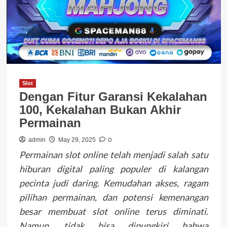
Slot
Dengan Fitur Garansi Kekalahan
100, Kekalahan Bukan Akhir
Permainan
0
admin
May 29, 2025
Permainan slot online telah menjadi salah satu
hiburan digital paling populer di kalangan
pecinta judi daring. Kemudahan akses, ragam
pilihan permainan, dan potensi kemenangan
besar membuat slot online terus diminati.
Namun, tidak bisa dipungkiri bahwa