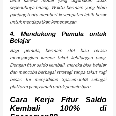
lama karena modal yang digunakan tidak
sepenuhnya hilang. Waktu bermain yang lebih
panjang tentu memberi kesempatan lebih besar
untuk mendapatkan kemenangan.
4. Mendukung Pemula untuk
Belajar
Bagi pemula, bermain slot bisa terasa
menegangkan karena takut kehilangan uang.
Dengan fitur saldo kembali, mereka bisa belajar
dan mencoba berbagai strategi tanpa takut rugi
besar. Ini menjadikan Spaceman88 sebagai
platform yang ramah untuk pemain baru.
Cara Kerja Fitur Saldo
Kembali 100% di