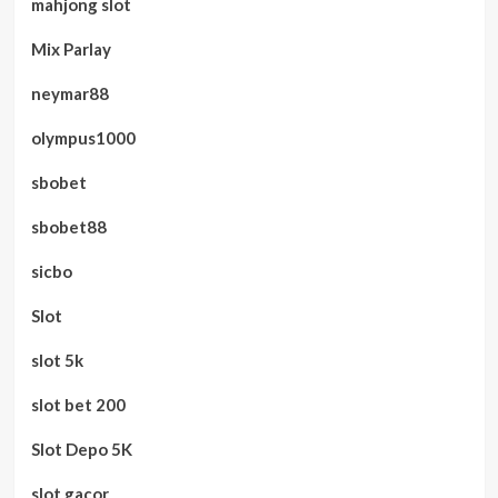
mahjong slot
Mix Parlay
neymar88
olympus1000
sbobet
sbobet88
sicbo
Slot
slot 5k
slot bet 200
Slot Depo 5K
slot gacor