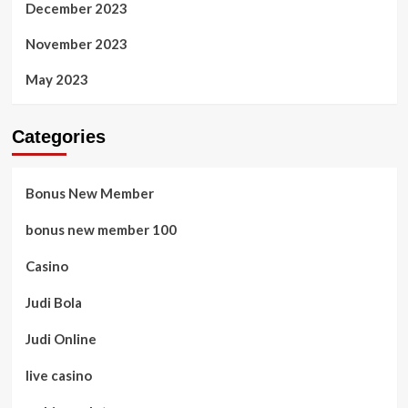
December 2023
November 2023
May 2023
Categories
Bonus New Member
bonus new member 100
Casino
Judi Bola
Judi Online
live casino