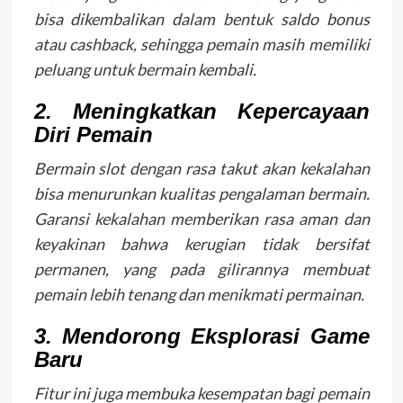
bisa dikembalikan dalam bentuk saldo bonus
atau cashback, sehingga pemain masih memiliki
peluang untuk bermain kembali.
2. Meningkatkan Kepercayaan
Diri Pemain
Bermain slot dengan rasa takut akan kekalahan
bisa menurunkan kualitas pengalaman bermain.
Garansi kekalahan memberikan rasa aman dan
keyakinan bahwa kerugian tidak bersifat
permanen, yang pada gilirannya membuat
pemain lebih tenang dan menikmati permainan.
3. Mendorong Eksplorasi Game
Baru
Fitur ini juga membuka kesempatan bagi pemain