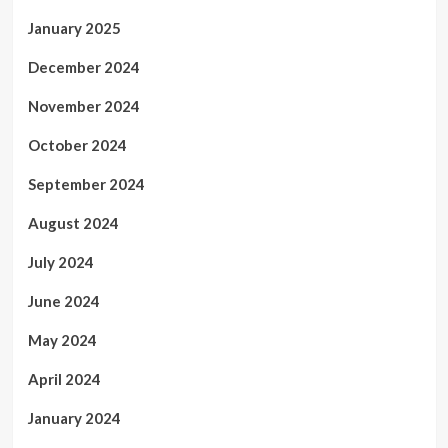
January 2025
December 2024
November 2024
October 2024
September 2024
August 2024
July 2024
June 2024
May 2024
April 2024
January 2024