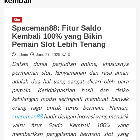
kembali
Slot
Spaceman88: Fitur Saldo
Kembali 100% yang Bikin
Pemain Slot Lebih Tenang
0
admin
June 27, 2025
Dalam dunia perjudian online, khususnya
permainan slot, kenyamanan dan rasa aman
adalah dua hal yang sangat dicari oleh para
pemain. Ketidakpastian hasil dan risiko
kehilangan modal seringkali membuat banyak
orang ragu untuk terus bermain. Namun,
spaceman88
hadir dengan inovasi yang menarik
yaitu fitur Saldo Kembali 100% yang
memberikan pengalaman bermain slot yang