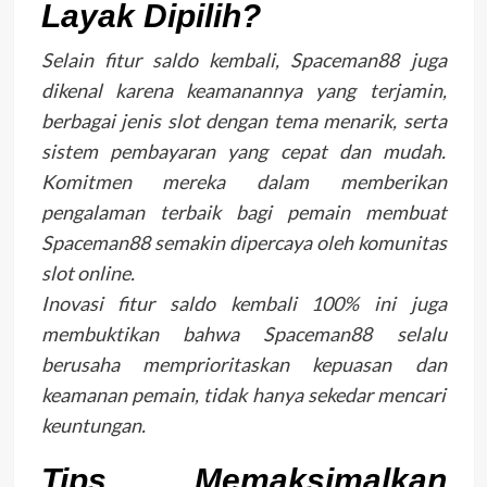
Layak Dipilih?
Selain fitur saldo kembali, Spaceman88 juga
dikenal karena keamanannya yang terjamin,
berbagai jenis slot dengan tema menarik, serta
sistem pembayaran yang cepat dan mudah.
Komitmen mereka dalam memberikan
pengalaman terbaik bagi pemain membuat
Spaceman88 semakin dipercaya oleh komunitas
slot online.
Inovasi fitur saldo kembali 100% ini juga
membuktikan bahwa Spaceman88 selalu
berusaha memprioritaskan kepuasan dan
keamanan pemain, tidak hanya sekedar mencari
keuntungan.
Tips Memaksimalkan