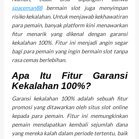
spaceman88
bermain slot juga menyimpan
risiko kekalahan. Untuk menjawab kekhawatiran
para pemain, banyak platform kini menawarkan
fitur menarik yang dikenal dengan garansi
kekalahan 100%. Fitur ini menjadi angin segar
bagi para pemain yang ingin bermain slot tanpa
rasa cemas berlebihan.
Apa Itu Fitur Garansi
Kekalahan 100%?
Garansi kekalahan 100% adalah sebuah fitur
promosi yang ditawarkan oleh situs slot online
kepada para pemain. Fitur ini memungkinkan
pemain mendapatkan kembali sejumlah dana
yang mereka kalah dalam periode tertentu, baik