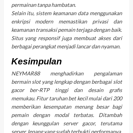
permainan tanpa hambatan.
Selain itu, sistem keamanan data menggunakan
enkripsi modern memastikan privasi dan
keamanan transaksi pemain terjaga dengan baik.
Situs yang responsif juga membuat akses dari
berbagai perangkat menjadi lancar dan nyaman.
Kesimpulan
NEYMAR88 menghadirkan pengalaman
bermain slot yang lengkap dengan berbagai slot
gacor ber-RTP tinggi dan desain grafis
memukau. Fitur taruhan bet kecil mulai dari 200
memberikan kesempatan menang besar bagi
pemain dengan modal terbatas. Ditambah
dengan keunggulan server gacor, terutama
server Jepang yang sudah terbukti performanya,