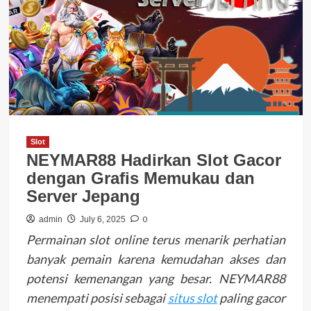
Slot
NEYMAR88 Hadirkan Slot Gacor
dengan Grafis Memukau dan
Server Jepang
0
admin
July 6, 2025
Permainan slot online terus menarik perhatian
banyak pemain karena kemudahan akses dan
potensi kemenangan yang besar. NEYMAR88
menempati posisi sebagai
situs slot
paling gacor