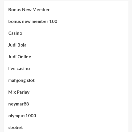
Bonus New Member
bonus new member 100
Casino
Judi Bola
Judi Online
live casino
mahjong slot
Mix Parlay
neymar88
olympus1000
sbobet