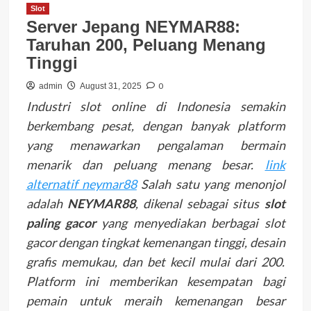
Slot
Server Jepang NEYMAR88:
Taruhan 200, Peluang Menang
Tinggi
0
admin
August 31, 2025
Industri slot online di Indonesia semakin
berkembang pesat, dengan banyak platform
yang menawarkan pengalaman bermain
menarik dan peluang menang besar.
link
alternatif neymar88
Salah satu yang menonjol
adalah
NEYMAR88
, dikenal sebagai situs
slot
paling gacor
yang menyediakan berbagai slot
gacor dengan tingkat kemenangan tinggi, desain
grafis memukau, dan bet kecil mulai dari 200.
Platform ini memberikan kesempatan bagi
pemain untuk meraih kemenangan besar