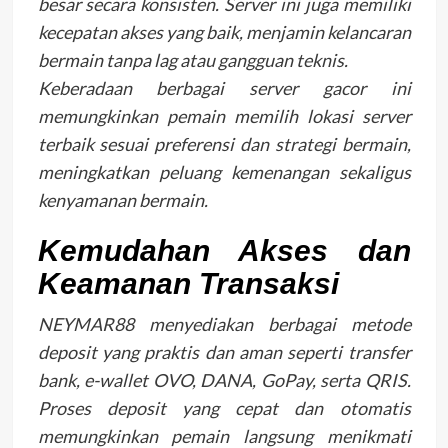
besar secara konsisten. Server ini juga memiliki
kecepatan akses yang baik, menjamin kelancaran
bermain tanpa lag atau gangguan teknis.
Keberadaan berbagai server gacor ini
memungkinkan pemain memilih lokasi server
terbaik sesuai preferensi dan strategi bermain,
meningkatkan peluang kemenangan sekaligus
kenyamanan bermain.
Kemudahan Akses dan
Keamanan Transaksi
NEYMAR88 menyediakan berbagai metode
deposit yang praktis dan aman seperti transfer
bank, e-wallet OVO, DANA, GoPay, serta QRIS.
Proses deposit yang cepat dan otomatis
memungkinkan pemain langsung menikmati