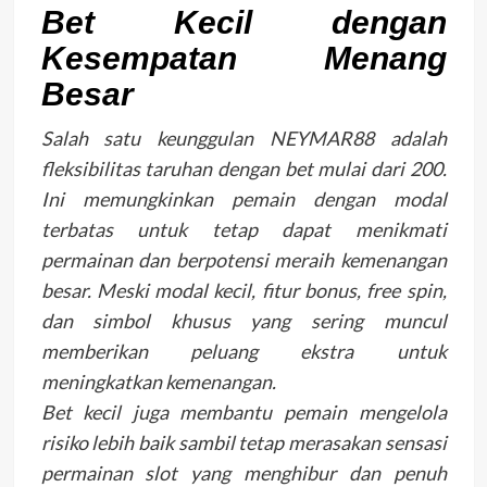
Bet Kecil dengan
Kesempatan Menang
Besar
Salah satu keunggulan NEYMAR88 adalah
fleksibilitas taruhan dengan bet mulai dari 200.
Ini memungkinkan pemain dengan modal
terbatas untuk tetap dapat menikmati
permainan dan berpotensi meraih kemenangan
besar. Meski modal kecil, fitur bonus, free spin,
dan simbol khusus yang sering muncul
memberikan peluang ekstra untuk
meningkatkan kemenangan.
Bet kecil juga membantu pemain mengelola
risiko lebih baik sambil tetap merasakan sensasi
permainan slot yang menghibur dan penuh