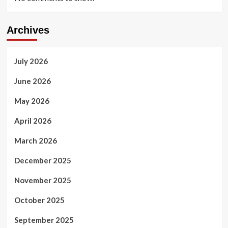
Archives
July 2026
June 2026
May 2026
April 2026
March 2026
December 2025
November 2025
October 2025
September 2025