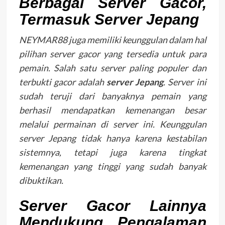
Berbagai Server Gacor,
Termasuk Server Jepang
NEYMAR88 juga memiliki keunggulan dalam hal
pilihan server gacor yang tersedia untuk para
pemain. Salah satu server paling populer dan
terbukti gacor adalah
server Jepang
. Server ini
sudah teruji dari banyaknya pemain yang
berhasil mendapatkan kemenangan besar
melalui permainan di server ini. Keunggulan
server Jepang tidak hanya karena kestabilan
sistemnya, tetapi juga karena tingkat
kemenangan yang tinggi yang sudah banyak
dibuktikan.
Server Gacor Lainnya
Mendukung Pengalaman