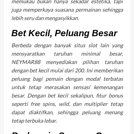
memukau bukan hanya sekadar estetika, tapi
juga memperkaya suasana permainan sehingga
lebih seru dan mengasyikkan.
Bet Kecil, Peluang Besar
Berbeda dengan banyak situs slot lain yang
mensyaratkan taruhan minimal besar,
NEYMAR88 menyediakan pilihan taruhan
dengan bet kecil mulai dari 200. Ini memberikan
peluang bagi pemain dengan modal terbatas
untuk tetap merasakan sensasi kemenangan
besar. Dengan bet kecil sekalipun, fitur bonus
seperti free spins, wild, dan multiplier tetap
dapat diaktifkan, sehingga peluang menang
tetap terbuka lebar.