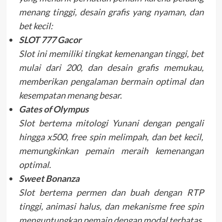
menang tinggi, desain grafis yang nyaman, dan
bet kecil:
SLOT 777 Gacor
Slot ini memiliki tingkat kemenangan tinggi, bet
mulai dari 200, dan desain grafis memukau,
memberikan pengalaman bermain optimal dan
kesempatan menang besar.
Gates of Olympus
Slot bertema mitologi Yunani dengan pengali
hingga x500, free spin melimpah, dan bet kecil,
memungkinkan pemain meraih kemenangan
optimal.
Sweet Bonanza
Slot bertema permen dan buah dengan RTP
tinggi, animasi halus, dan mekanisme free spin
menguntungkan pemain dengan modal terbatas.