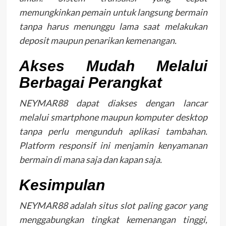
memungkinkan pemain untuk langsung bermain
tanpa harus menunggu lama saat melakukan
deposit maupun penarikan kemenangan.
Akses Mudah Melalui
Berbagai Perangkat
NEYMAR88 dapat diakses dengan lancar
melalui smartphone maupun komputer desktop
tanpa perlu mengunduh aplikasi tambahan.
Platform responsif ini menjamin kenyamanan
bermain di mana saja dan kapan saja.
Kesimpulan
NEYMAR88 adalah situs slot paling gacor yang
menggabungkan tingkat kemenangan tinggi,