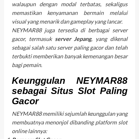
walaupun dengan modal terbatas, sekaligus
memastikan kenyamanan bermain melalui
visual yang menarik dan gameplay yang lancar.
NEYMAR88 juga tersedia di berbagai server
gacor, termasuk
server Jepang
, yang dikenal
sebagai salah satu server paling gacor dan telah
terbukti memberikan banyak kemenangan besar
bagi pemain.
Keunggulan NEYMAR88
sebagai Situs Slot Paling
Gacor
NEYMAR88 memiliki sejumlah keunggulan yang
membuatnya menonjol dibanding platform slot
online lainnya: