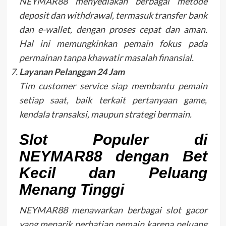
NEYMAR88 menyediakan berbagai metode
deposit dan withdrawal, termasuk transfer bank
dan e-wallet, dengan proses cepat dan aman.
Hal ini memungkinkan pemain fokus pada
permainan tanpa khawatir masalah finansial.
Layanan Pelanggan 24 Jam
Tim customer service siap membantu pemain
setiap saat, baik terkait pertanyaan game,
kendala transaksi, maupun strategi bermain.
Slot Populer di
NEYMAR88 dengan Bet
Kecil dan Peluang
Menang Tinggi
NEYMAR88 menawarkan berbagai slot gacor
yang menarik perhatian pemain karena peluang