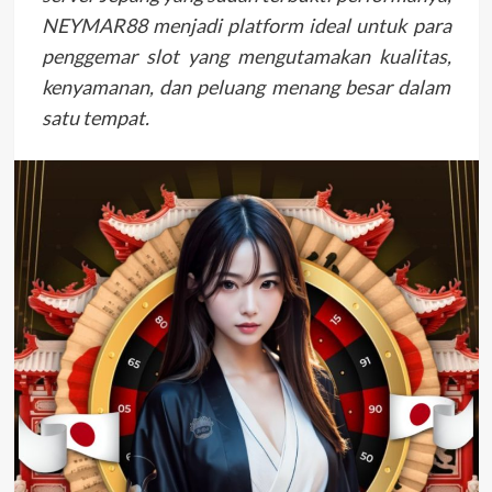
NEYMAR88 menjadi platform ideal untuk para
penggemar slot yang mengutamakan kualitas,
kenyamanan, dan peluang menang besar dalam
satu tempat.