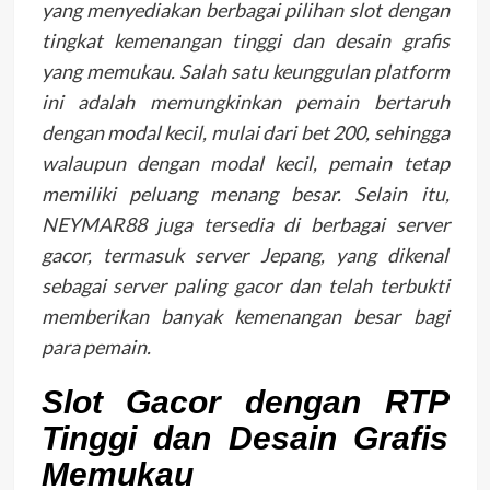
yang menyediakan berbagai pilihan slot dengan
tingkat kemenangan tinggi dan desain grafis
yang memukau. Salah satu keunggulan platform
ini adalah memungkinkan pemain bertaruh
dengan modal kecil, mulai dari bet 200, sehingga
walaupun dengan modal kecil, pemain tetap
memiliki peluang menang besar. Selain itu,
NEYMAR88 juga tersedia di berbagai server
gacor, termasuk server Jepang, yang dikenal
sebagai server paling gacor dan telah terbukti
memberikan banyak kemenangan besar bagi
para pemain.
Slot Gacor dengan RTP
Tinggi dan Desain Grafis
Memukau