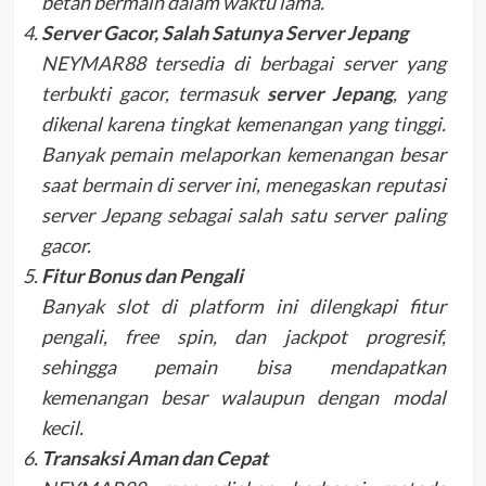
betah bermain dalam waktu lama.
Server Gacor, Salah Satunya Server Jepang
NEYMAR88 tersedia di berbagai server yang
terbukti gacor, termasuk
server Jepang
, yang
dikenal karena tingkat kemenangan yang tinggi.
Banyak pemain melaporkan kemenangan besar
saat bermain di server ini, menegaskan reputasi
server Jepang sebagai salah satu server paling
gacor.
Fitur Bonus dan Pengali
Banyak slot di platform ini dilengkapi fitur
pengali, free spin, dan jackpot progresif,
sehingga pemain bisa mendapatkan
kemenangan besar walaupun dengan modal
kecil.
Transaksi Aman dan Cepat