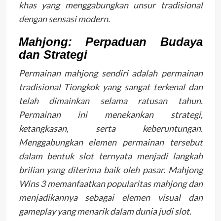
khas yang menggabungkan unsur tradisional
dengan sensasi modern.
Mahjong: Perpaduan Budaya
dan Strategi
Permainan mahjong sendiri adalah permainan
tradisional Tiongkok yang sangat terkenal dan
telah dimainkan selama ratusan tahun.
Permainan ini menekankan strategi,
ketangkasan, serta keberuntungan.
Menggabungkan elemen permainan tersebut
dalam bentuk slot ternyata menjadi langkah
brilian yang diterima baik oleh pasar.
Mahjong
Wins 3
memanfaatkan popularitas mahjong dan
menjadikannya sebagai elemen visual dan
gameplay yang menarik dalam dunia judi slot.