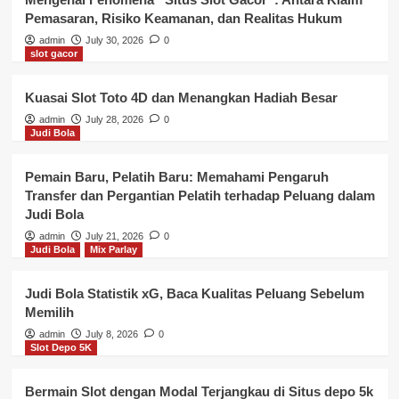
Pemasaran, Risiko Keamanan, dan Realitas Hukum
admin
July 30, 2026
0
slot gacor
Kuasai Slot Toto 4D dan Menangkan Hadiah Besar
admin
July 28, 2026
0
Judi Bola
Pemain Baru, Pelatih Baru: Memahami Pengaruh
Transfer dan Pergantian Pelatih terhadap Peluang dalam
Judi Bola
admin
July 21, 2026
0
Judi Bola
Mix Parlay
Judi Bola Statistik xG, Baca Kualitas Peluang Sebelum
Memilih
admin
July 8, 2026
0
Slot Depo 5K
Bermain Slot dengan Modal Terjangkau di Situs depo 5k