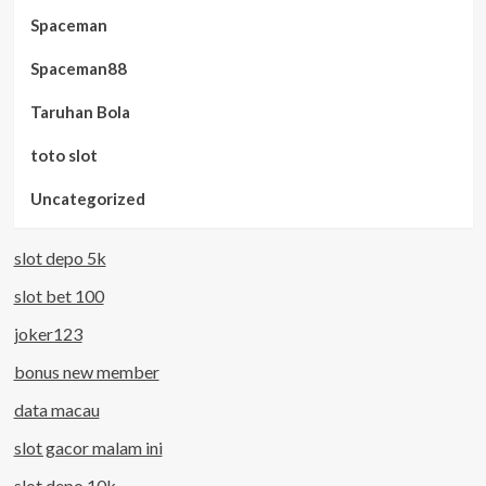
Spaceman
Spaceman88
Taruhan Bola
toto slot
Uncategorized
slot depo 5k
slot bet 100
joker123
bonus new member
data macau
slot gacor malam ini
slot depo 10k