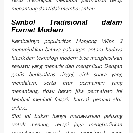
terus meningkat membuat permainan tetap
menantang dan tidak membosankan.
Simbol Tradisional dalam
Format Modern
Kembalinya popularitas
Mahjong Wins 3
menunjukkan bahwa gabungan antara budaya
klasik dan teknologi modern bisa menghasilkan
sesuatu yang menarik dan menghibur. Dengan
grafis berkualitas tinggi, efek suara yang
mendalam, serta fitur permainan yang
menantang, tidak heran jika permainan ini
kembali menjadi favorit banyak pemain slot
online.
Slot ini bukan hanya menawarkan peluang
untuk menang, tetapi juga menghadirkan
pengalaman visual dan emosional yang