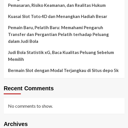
Pemasaran, Risiko Keamanan, dan Realitas Hukum
Kuasai Slot Toto 4D dan Menangkan Hadiah Besar
Pemain Baru, Pelatih Baru: Memahami Pengaruh
Transfer dan Pergantian Pelatih terhadap Peluang
dalam Judi Bola
Judi Bola Statistik xG, Baca Kualitas Peluang Sebelum
Memilih
Bermain Slot dengan Modal Terjangkau di Situs depo 5k
Recent Comments
No comments to show.
Archives