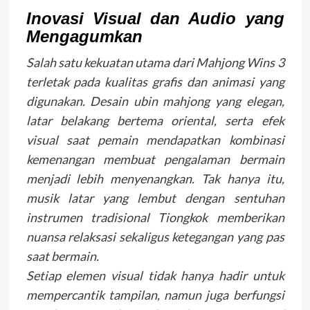
Inovasi Visual dan Audio yang
Mengagumkan
Salah satu kekuatan utama dari
Mahjong Wins 3
terletak pada kualitas grafis dan animasi yang
digunakan. Desain ubin mahjong yang elegan,
latar belakang bertema oriental, serta efek
visual saat pemain mendapatkan kombinasi
kemenangan membuat pengalaman bermain
menjadi lebih menyenangkan. Tak hanya itu,
musik latar yang lembut dengan sentuhan
instrumen tradisional Tiongkok memberikan
nuansa relaksasi sekaligus ketegangan yang pas
saat bermain.
Setiap elemen visual tidak hanya hadir untuk
mempercantik tampilan, namun juga berfungsi