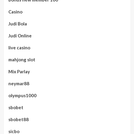
Casino
Judi Bola
Judi Online
live casino
mahjong slot
Mix Parlay
neymar88
olympus1000
sbobet
sbobet88
sicbo