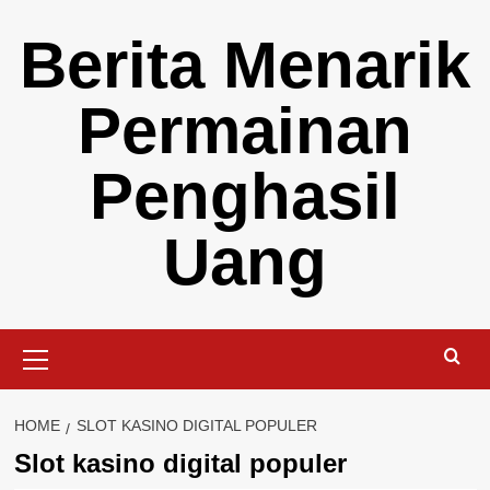
Skip
Berita Menarik
to
content
Permainan
Penghasil
Uang
Primary
Menu
HOME
SLOT KASINO DIGITAL POPULER
Slot kasino digital populer