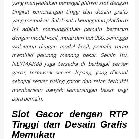
yang menyediakan berbagai pilihan slot dengan
tingkat kemenangan tinggi dan desain grafis
yang memukau. Salah satu keunggulan platform
ini adalah memungkinkan pemain bertaruh
dengan modal kecil, mulai dari bet 200, sehingga
walaupun dengan modal kecil, pemain tetap
memiliki peluang menang besar. Selain itu,
NEYMAR88 juga tersedia di berbagai server
gacor, termasuk server Jepang, yang dikenal
sebagai server paling gacor dan telah terbukti
memberikan banyak kemenangan besar bagi
para pemain.
Slot Gacor dengan RTP
Tinggi dan Desain Grafis
Memukau