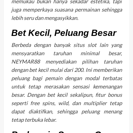
memukau bukan hanya sekadar estetika, tapi
juga memperkaya suasana permainan sehingga
lebih seru dan mengasyikkan.
Bet Kecil, Peluang Besar
Berbeda dengan banyak situs slot lain yang
mensyaratkan taruhan minimal besar,
NEYMAR88 menyediakan pilihan taruhan
dengan bet kecil mulai dari 200. Ini memberikan
peluang bagi pemain dengan modal terbatas
untuk tetap merasakan sensasi kemenangan
besar. Dengan bet kecil sekalipun, fitur bonus
seperti free spins, wild, dan multiplier tetap
dapat diaktifkan, sehingga peluang menang
tetap terbuka lebar.