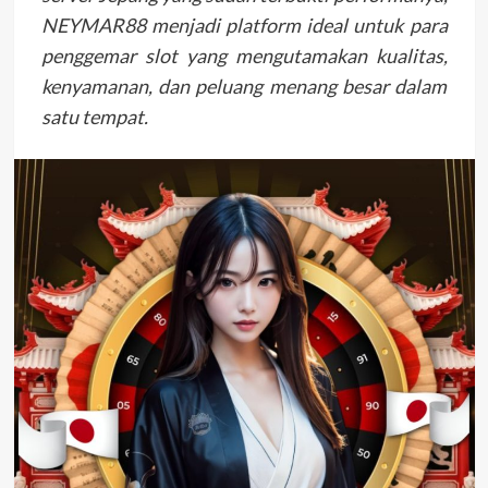
NEYMAR88 menjadi platform ideal untuk para
penggemar slot yang mengutamakan kualitas,
kenyamanan, dan peluang menang besar dalam
satu tempat.