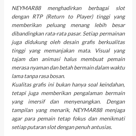
NEYMAR88 menghadirkan berbagai slot
dengan RTP (Return to Player) tinggi yang
memberikan peluang menang lebih besar
dibandingkan rata-rata pasar. Setiap permainan
juga didukung oleh desain grafis berkualitas
tinggi yang memanjakan mata. Visual yang
tajam dan animasi halus membuat pemain
merasa nyaman dan betah bermain dalam waktu
lama tanpa rasa bosan.
Kualitas grafis ini bukan hanya soal keindahan,
tetapi juga memberikan pengalaman bermain
yang imersif dan menyenangkan. Dengan
tampilan yang menarik, NEYMAR88 menjaga
agar para pemain tetap fokus dan menikmati
setiap putaran slot dengan penuh antusias.