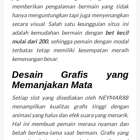
memberikan pengalaman bermain yang tidak
hanya menguntungkan tapi juga menyenangkan
secara visual. Salah satu keunggulan situs ini
adalah kemudahan bermain dengan
bet kecil
mulai dari 200
, sehingga pemain dengan modal
terbatas tetap memiliki kesempatan meraih
kemenangan besar.
Desain Grafis yang
Memanjakan Mata
Setiap slot yang disediakan oleh NEYMAR88
menampilkan kualitas grafis tinggi dengan
animasi yang halus dan efek suara yang menarik.
Hal ini membuat pemain merasa nyaman dan
betah berlama-lama saat bermain. Grafis yang