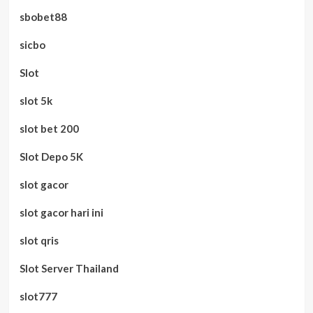
sbobet88
sicbo
Slot
slot 5k
slot bet 200
Slot Depo 5K
slot gacor
slot gacor hari ini
slot qris
Slot Server Thailand
slot777