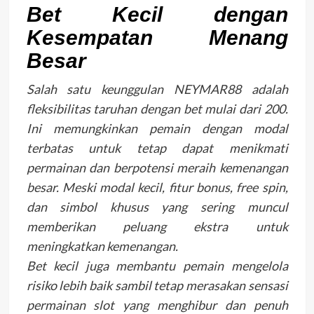
Bet Kecil dengan
Kesempatan Menang
Besar
Salah satu keunggulan NEYMAR88 adalah
fleksibilitas taruhan dengan bet mulai dari 200.
Ini memungkinkan pemain dengan modal
terbatas untuk tetap dapat menikmati
permainan dan berpotensi meraih kemenangan
besar. Meski modal kecil, fitur bonus, free spin,
dan simbol khusus yang sering muncul
memberikan peluang ekstra untuk
meningkatkan kemenangan.
Bet kecil juga membantu pemain mengelola
risiko lebih baik sambil tetap merasakan sensasi
permainan slot yang menghibur dan penuh