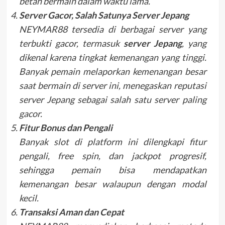
betah bermain dalam waktu lama.
Server Gacor, Salah Satunya Server Jepang
NEYMAR88 tersedia di berbagai server yang
terbukti gacor, termasuk
server Jepang
, yang
dikenal karena tingkat kemenangan yang tinggi.
Banyak pemain melaporkan kemenangan besar
saat bermain di server ini, menegaskan reputasi
server Jepang sebagai salah satu server paling
gacor.
Fitur Bonus dan Pengali
Banyak slot di platform ini dilengkapi fitur
pengali, free spin, dan jackpot progresif,
sehingga pemain bisa mendapatkan
kemenangan besar walaupun dengan modal
kecil.
Transaksi Aman dan Cepat