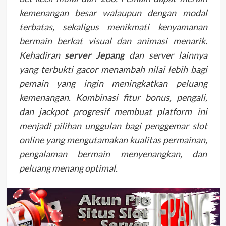
kemenangan besar walaupun dengan modal
terbatas, sekaligus menikmati kenyamanan
bermain berkat visual dan animasi menarik.
Kehadiran
server Jepang
dan server lainnya
yang terbukti gacor menambah nilai lebih bagi
pemain yang ingin meningkatkan peluang
kemenangan. Kombinasi fitur bonus, pengali,
dan jackpot progresif membuat platform ini
menjadi pilihan unggulan bagi penggemar slot
online yang mengutamakan kualitas permainan,
pengalaman bermain menyenangkan, dan
peluang menang optimal.