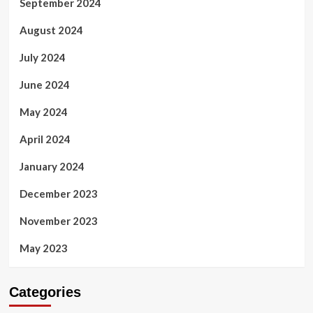
September 2024
August 2024
July 2024
June 2024
May 2024
April 2024
January 2024
December 2023
November 2023
May 2023
Categories