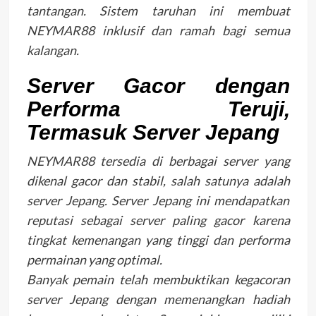
tantangan. Sistem taruhan ini membuat
NEYMAR88 inklusif dan ramah bagi semua
kalangan.
Server Gacor dengan
Performa Teruji,
Termasuk Server Jepang
NEYMAR88 tersedia di berbagai server yang
dikenal gacor dan stabil, salah satunya adalah
server Jepang. Server Jepang ini mendapatkan
reputasi sebagai server paling gacor karena
tingkat kemenangan yang tinggi dan performa
permainan yang optimal.
Banyak pemain telah membuktikan kegacoran
server Jepang dengan memenangkan hadiah