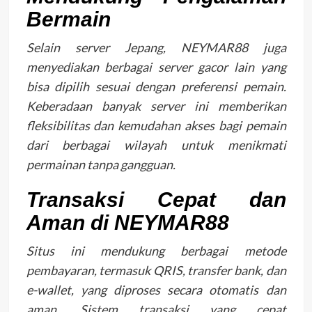
Bermain
Selain server Jepang, NEYMAR88 juga
menyediakan berbagai server gacor lain yang
bisa dipilih sesuai dengan preferensi pemain.
Keberadaan banyak server ini memberikan
fleksibilitas dan kemudahan akses bagi pemain
dari berbagai wilayah untuk menikmati
permainan tanpa gangguan.
Transaksi Cepat dan
Aman di NEYMAR88
Situs ini mendukung berbagai metode
pembayaran, termasuk QRIS, transfer bank, dan
e-wallet, yang diproses secara otomatis dan
aman. Sistem transaksi yang cepat