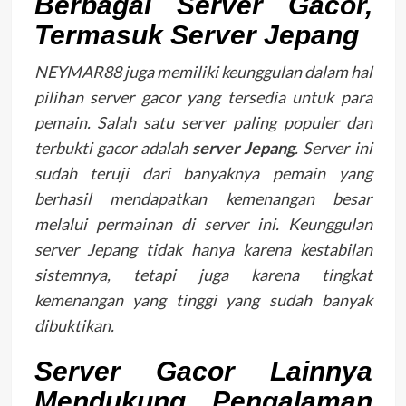
Berbagai Server Gacor,
Termasuk Server Jepang
NEYMAR88 juga memiliki keunggulan dalam hal
pilihan server gacor yang tersedia untuk para
pemain. Salah satu server paling populer dan
terbukti gacor adalah
server Jepang
. Server ini
sudah teruji dari banyaknya pemain yang
berhasil mendapatkan kemenangan besar
melalui permainan di server ini. Keunggulan
server Jepang tidak hanya karena kestabilan
sistemnya, tetapi juga karena tingkat
kemenangan yang tinggi yang sudah banyak
dibuktikan.
Server Gacor Lainnya
Mendukung Pengalaman