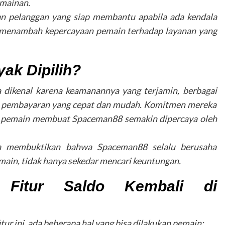
rmainan.
an pelanggan yang siap membantu apabila ada kendala
in menambah kepercayaan pemain terhadap layanan yang
ak Dipilih?
a dikenal karena keamanannya yang terjamin, berbagai
tem pembayaran yang cepat dan mudah. Komitmen mereka
i pemain membuat Spaceman88 semakin dipercaya oleh
uga membuktikan bahwa Spaceman88 selalu berusaha
ain, tidak hanya sekedar mencari keuntungan.
 Fitur Saldo Kembali di
r ini, ada beberapa hal yang bisa dilakukan pemain: