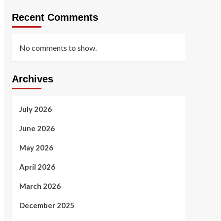
Recent Comments
No comments to show.
Archives
July 2026
June 2026
May 2026
April 2026
March 2026
December 2025