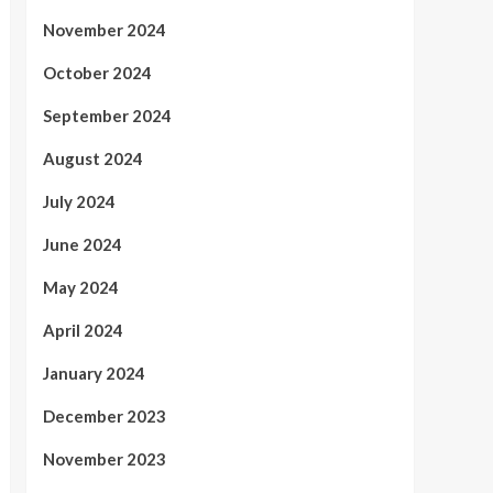
November 2024
October 2024
September 2024
August 2024
July 2024
June 2024
May 2024
April 2024
January 2024
December 2023
November 2023