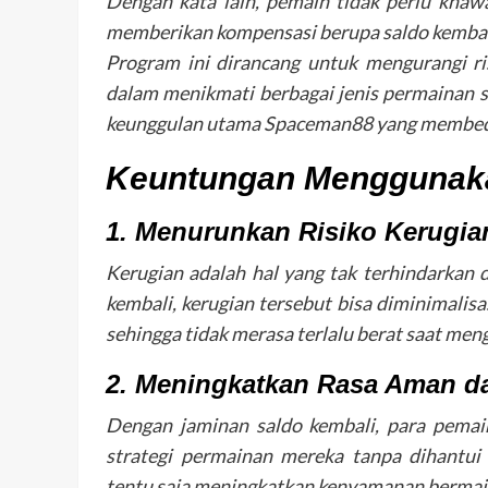
Dengan kata lain, pemain tidak perlu khawa
memberikan kompensasi berupa saldo kembal
Program ini dirancang untuk mengurangi ri
dalam menikmati berbagai jenis permainan slot
keunggulan utama Spaceman88 yang membedaka
Keuntungan Menggunaka
1. Menurunkan Risiko Kerugia
Kerugian adalah hal yang tak terhindarkan d
kembali, kerugian tersebut bisa diminimalis
sehingga tidak merasa terlalu berat saat men
2. Meningkatkan Rasa Aman 
Dengan jaminan saldo kembali, para pemai
strategi permainan mereka tanpa dihantui
tentu saja meningkatkan kenyamanan bermai