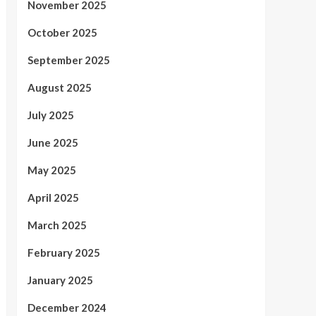
November 2025
October 2025
September 2025
August 2025
July 2025
June 2025
May 2025
April 2025
March 2025
February 2025
January 2025
December 2024