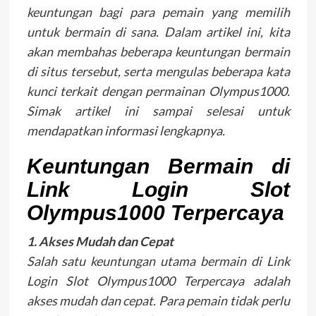
keuntungan bagi para pemain yang memilih
untuk bermain di sana. Dalam artikel ini, kita
akan membahas beberapa keuntungan bermain
di situs tersebut, serta mengulas beberapa kata
kunci terkait dengan permainan Olympus1000.
Simak artikel ini sampai selesai untuk
mendapatkan informasi lengkapnya.
Keuntungan Bermain di
Link Login Slot
Olympus1000 Terpercaya
1. Akses Mudah dan Cepat
Salah satu keuntungan utama bermain di Link
Login Slot Olympus1000 Terpercaya adalah
akses mudah dan cepat. Para pemain tidak perlu