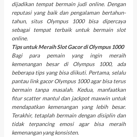
dijadikan tempat bermain judi online. Dengan
reputasi yang baik dan pengalaman bertahun-
tahun, situs Olympus 1000 bisa dipercaya
sebagai tempat terbaik untuk bermain slot
online.
Tips untuk Meraih Slot Gacor di Olympus 1000
Bagi para pemain yang ingin meraih
kemenangan besar di Olympus 1000, ada
beberapa tips yang bisa diikuti. Pertama, selalu
pantau link gacor Olympus 1000 agar bisa terus
bermain tanpa masalah. Kedua, manfaatkan
fitur scatter mantul dan jackpot maxwin untuk
mendapatkan kemenangan yang lebih besar.
Terakhir, tetaplah bermain dengan disiplin dan
tidak terpancing emosi agar bisa meraih
kemenangan yang konsisten.