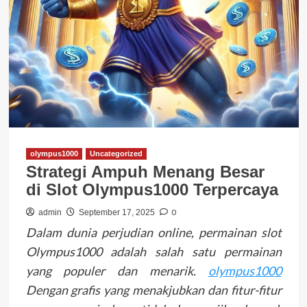
olympus1000
Uncategorized
Strategi Ampuh Menang Besar
di Slot Olympus1000 Terpercaya
0
admin
September 17, 2025
Dalam dunia perjudian online, permainan slot
Olympus1000 adalah salah satu permainan
yang populer dan menarik.
olympus1000
Dengan grafis yang menakjubkan dan fitur-fitur