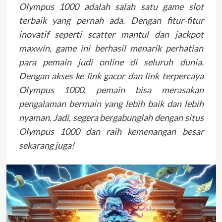
Olympus 1000 adalah salah satu game slot
terbaik yang pernah ada. Dengan fitur-fitur
inovatif seperti scatter mantul dan jackpot
maxwin, game ini berhasil menarik perhatian
para pemain judi online di seluruh dunia.
Dengan akses ke link gacor dan link terpercaya
Olympus 1000, pemain bisa merasakan
pengalaman bermain yang lebih baik dan lebih
nyaman. Jadi, segera bergabunglah dengan situs
Olympus 1000 dan raih kemenangan besar
sekarang juga!