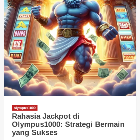
olympus1000
Rahasia Jackpot di
Olympus1000: Strategi Bermain
yang Sukses