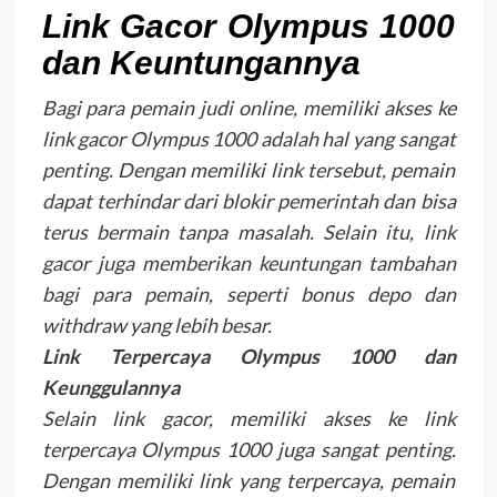
Link Gacor Olympus 1000
dan Keuntungannya
Bagi para pemain judi online, memiliki akses ke
link gacor Olympus 1000 adalah hal yang sangat
penting. Dengan memiliki link tersebut, pemain
dapat terhindar dari blokir pemerintah dan bisa
terus bermain tanpa masalah. Selain itu, link
gacor juga memberikan keuntungan tambahan
bagi para pemain, seperti bonus depo dan
withdraw yang lebih besar.
Link Terpercaya Olympus 1000 dan
Keunggulannya
Selain link gacor, memiliki akses ke link
terpercaya Olympus 1000 juga sangat penting.
Dengan memiliki link yang terpercaya, pemain