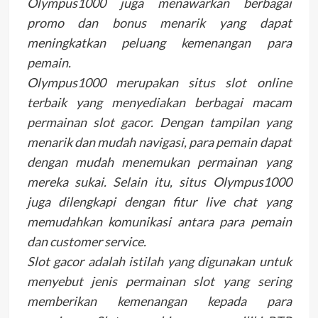
Olympus1000 juga menawarkan berbagai
promo dan bonus menarik yang dapat
meningkatkan peluang kemenangan para
pemain.
Olympus1000 merupakan situs slot online
terbaik yang menyediakan berbagai macam
permainan slot gacor. Dengan tampilan yang
menarik dan mudah navigasi, para pemain dapat
dengan mudah menemukan permainan yang
mereka sukai. Selain itu, situs Olympus1000
juga dilengkapi dengan fitur live chat yang
memudahkan komunikasi antara para pemain
dan customer service.
Slot gacor adalah istilah yang digunakan untuk
menyebut jenis permainan slot yang sering
memberikan kemenangan kepada para