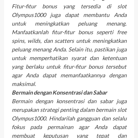
Fitur-fitur bonus yang tersedia di slot
Olympus1000 juga dapat membantu Anda
untuk meningkatkan peluang menang.
Manfaatkanlah fitur-fitur bonus seperti free
spins, wilds, dan scatters untuk meningkatkan
peluang menang Anda. Selain itu, pastikan juga
untuk memperhatikan syarat dan ketentuan
yang berlaku untuk fitur-fitur bonus tersebut
agar Anda dapat memanfaatkannya dengan
maksimal.
Bermain dengan Konsentrasi dan Sabar
Bermain dengan konsentrasi dan sabar juga
merupakan strategi penting dalam bermain slot
Olympus1000. Hindarilah gangguan dan selalu
fokus pada permainan agar Anda dapat
membuat keputusan yang tepat dan