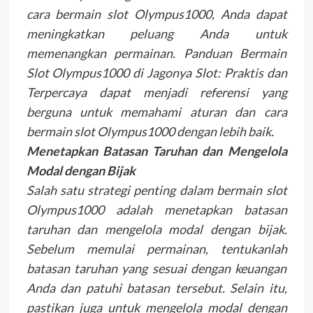
cara bermain slot Olympus1000, Anda dapat
meningkatkan peluang Anda untuk
memenangkan permainan. Panduan Bermain
Slot Olympus1000 di Jagonya Slot: Praktis dan
Terpercaya dapat menjadi referensi yang
berguna untuk memahami aturan dan cara
bermain slot Olympus1000 dengan lebih baik.
Menetapkan Batasan Taruhan dan Mengelola
Modal dengan Bijak
Salah satu strategi penting dalam bermain slot
Olympus1000 adalah menetapkan batasan
taruhan dan mengelola modal dengan bijak.
Sebelum memulai permainan, tentukanlah
batasan taruhan yang sesuai dengan keuangan
Anda dan patuhi batasan tersebut. Selain itu,
pastikan juga untuk mengelola modal dengan