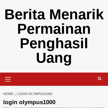
Skip
Berita Menarik
to
content
Permainan
Penghasil
Uang
Primary
Menu
HOME
LOGIN OLYMPUS1000
login olympus1000