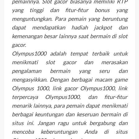
pemainnya. Slot gacor biasanya memiliki RTP
yang tinggi dan fitur-fitur bonus yang
menguntungkan. Para pemain yang beruntung
dapat mendapatkan hadiah jackpot dan
kemenangan besar lainnya saat bermain di slot
gacor.
Olympus1000 adalah tempat terbaik untuk
menikmati slot gacor dan merasakan
pengalaman bermain yang seru dan
mengasyikkan. Dengan berbagai macam game
Olympus 1000, link gacor Olympus1000, link
terpercaya Olympus1000, dan fitur-fitur
menarik lainnya, para pemain dapat menikmati
berbagai keuntungan dan keseruan bermain di
situs ini. Jangan ragu untuk bergabung dan
mencoba keberuntungan Anda di situs